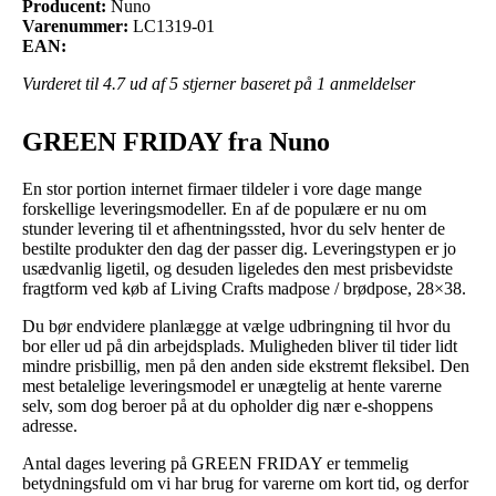
Producent:
Nuno
Varenummer:
LC1319-01
EAN:
Vurderet til
4.7
ud af 5 stjerner baseret på
1
anmeldelser
GREEN FRIDAY fra Nuno
En stor portion internet firmaer tildeler i vore dage mange
forskellige leveringsmodeller. En af de populære er nu om
stunder levering til et afhentningssted, hvor du selv henter de
bestilte produkter den dag der passer dig. Leveringstypen er jo
usædvanlig ligetil, og desuden ligeledes den mest prisbevidste
fragtform ved køb af Living Crafts madpose / brødpose, 28×38.
Du bør endvidere planlægge at vælge udbringning til hvor du
bor eller ud på din arbejdsplads. Muligheden bliver til tider lidt
mindre prisbillig, men på den anden side ekstremt fleksibel. Den
mest betalelige leveringsmodel er unægtelig at hente varerne
selv, som dog beroer på at du opholder dig nær e-shoppens
adresse.
Antal dages levering på GREEN FRIDAY er temmelig
betydningsfuld om vi har brug for varerne om kort tid, og derfor