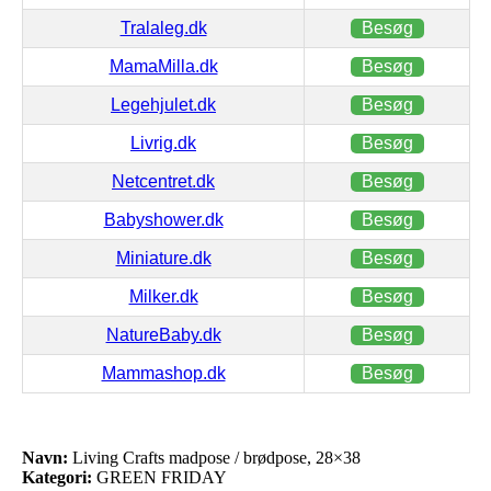
Tralaleg.dk
Besøg
MamaMilla.dk
Besøg
Legehjulet.dk
Besøg
Livrig.dk
Besøg
Netcentret.dk
Besøg
Babyshower.dk
Besøg
Miniature.dk
Besøg
Milker.dk
Besøg
NatureBaby.dk
Besøg
Mammashop.dk
Besøg
Navn:
Living Crafts madpose / brødpose, 28×38
Kategori:
GREEN FRIDAY