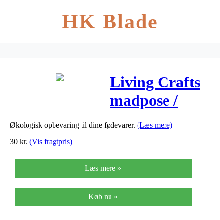
HK Blade
Living Crafts
madpose /
brødpose,
Økologisk opbevaring til dine fødevarer.
(Læs mere)
28×38
30
kr.
(Vis fragtpris)
Læs mere »
Køb nu »