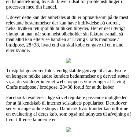
en håndsrækning, hvis du bliver udsat for problemstillinger i
processen med din handel.
Udover dette kan det anbefales at du er opmærksom på de mest
relevante bestemmelser der kan have indflydelse på ordren,
f.eks. hvilken returpolitik butikken tilbyder. Her er det i øvrigt
vigtigt, at man når som helst bibeholder sin faktura e-mail, så
man altid kan eftervise handlen af Living Crafts madpose /
brødpose, 28×38, hvad end du skal købe en gave til en mand
eller kvinde.
Trustpilot genererer fuldstændig stabile genveje til at analysere
en længere række andre kunders bedømmelser og derved støtter
vi, at du sonderer internet webshoppens vurderinger af Living
Crafts madpose / brødpose, 28×38 forud for at du køber.
Facebook resulterer i lige så vel regulære passende muligheder
for at få kendskab til internet selskabets popularitet. Derudover
ser vi mange online shops i Danmark hvor kunder kan udforme
en evaluering af deres køb, som også må udnyttes til afvejning af
hvor tilfredse kunderne er.