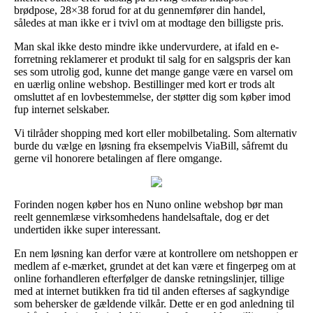
brødpose, 28×38 forud for at du gennemfører din handel,
således at man ikke er i tvivl om at modtage den billigste pris.
Man skal ikke desto mindre ikke undervurdere, at ifald en e-
forretning reklamerer et produkt til salg for en salgspris der kan
ses som utrolig god, kunne det mange gange være en varsel om
en uærlig online webshop. Bestillinger med kort er trods alt
omsluttet af en lovbestemmelse, der støtter dig som køber imod
fup internet selskaber.
Vi tilråder shopping med kort eller mobilbetaling. Som alternativ
burde du vælge en løsning fra eksempelvis ViaBill, såfremt du
gerne vil honorere betalingen af flere omgange.
Forinden nogen køber hos en Nuno online webshop bør man
reelt gennemlæse virksomhedens handelsaftale, dog er det
undertiden ikke super interessant.
En nem løsning kan derfor være at kontrollere om netshoppen er
medlem af e-mærket, grundet at det kan være et fingerpeg om at
online forhandleren efterfølger de danske retningslinjer, tillige
med at internet butikken fra tid til anden efterses af sagkyndige
som behersker de gældende vilkår. Dette er en god anledning til