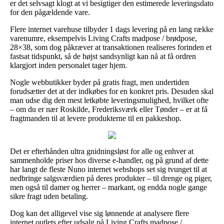
er det selvsagt klogt at vi besigtiger den estimerede leveringsdato
for den pågældende vare.
Flere internet varehuse tilbyder 1 dags levering på en lang række
varenumre, eksempelvis Living Crafts madpose / brødpose,
28×38, som dog påkræver at transaktionen realiseres forinden et
fastsat tidspunkt, så de højst sandsynligt kan nå at få ordren
klargjort inden personalet tager hjem.
Nogle webbutikker byder på gratis fragt, men undertiden
forudsætter det at der indkøbes for en konkret pris. Desuden skal
man udse dig den mest letkøbte leveringsmulighed, hvilket ofte
– om du er nær Roskilde, Frederiksværk eller Tønder – er at få
fragtmanden til at levere produkterne til en pakkeshop.
Det er efterhånden ultra gnidningsløst for alle og enhver at
sammenholde priser hos diverse e-handler, og på grund af dette
har langt de fleste Nuno internet webshops set sig tvunget til at
nedbringe salgsværdien på deres produkter – til drenge og piger,
men også til damer og herrer – markant, og endda nogle gange
sikre fragt uden betaling.
Dog kan det alligevel vise sig lønnende at analysere flere
internet outlets efter udsalg på Living Crafts madpose /