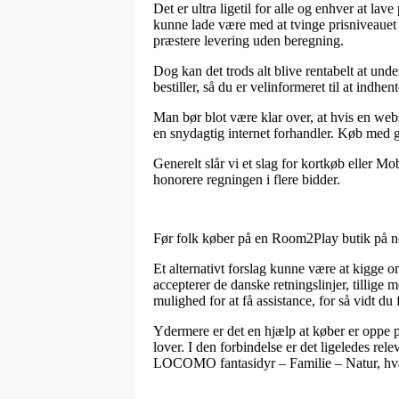
Det er ultra ligetil for alle og enhver at la
kunne lade være med at tvinge prisniveauet
præstere levering uden beregning.
Dog kan det trods alt blive rentabelt at und
bestiller, så du er velinformeret til at indhen
Man bør blot være klar over, at hvis en web
en snydagtig internet forhandler. Køb med gæ
Generelt slår vi et slag for kortkøb eller M
honorere regningen i flere bidder.
Før folk køber på en Room2Play butik på net
Et alternativt forslag kunne være at kigge 
accepterer de danske retningslinjer, tillig
mulighed for at få assistance, for så vidt d
Ydermere er det en hjælp at køber er oppe p
lover. I den forbindelse er det ligeledes re
LOCOMO fantasidyr – Familie – Natur, hvad 