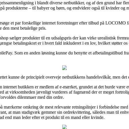
ve prissammenligning i blandt diverse netbutikker, og af den grund har fl
 på produkterne – til babyer og børn, og endvidere også til kvinder og
ersøge et par forskellige internet forretninger efter tilbud på LOCOMO f
te den mest betalelige pris.
shop sælger produkter til en udsalgspris der kan virke urealistisk fremr
ngse betalingskort er i hvert fald inkluderet i en lov, hvilket støtter o
obilePay. Som en anden løsning kunne du benytte et afbetalingstilbud fra 
tet kunne de principielt overveje netbutikkens handelsvilkår, men det er
om internet butikken er medlem af e-mærket, grundet at det burde være et
e med at virksomheden jævnligt vurderes af fagmænd der er meget fortroli
u forvoldes dilemmaer med din ordre.
å mærkerne omkring de mest relevante retningslinjer i forbindelse med o
levant, at man stadigvæk gemmer sin ordrekvittering, således man til enhv
end man leder efter et produkt til en mand eller kvinde.