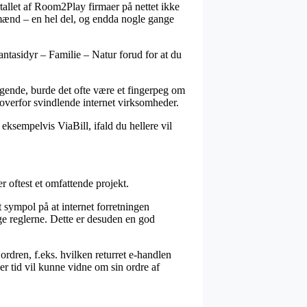
ertallet af Room2Play firmaer på nettet ikke
 mænd – en hel del, og endda nogle gange
antasidyr – Familie – Natur forud for at du
agende, burde det ofte være et fingerpeg om
s overfor svindlende internet virksomheder.
eksempelvis ViaBill, ifald du hellere vil
 oftest et omfattende projekt.
 sympol på at internet forretningen
ge reglerne. Dette er desuden en god
rdren, f.eks. hvilken returret e-handlen
er tid vil kunne vidne om sin ordre af