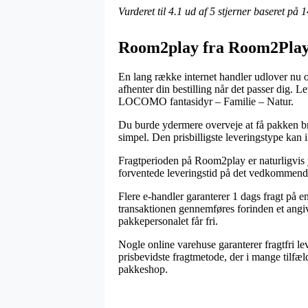
Vurderet til
4.1
ud af 5 stjerner baseret på
1
Room2play fra Room2Pla
En lang række internet handler udlover nu o
afhenter din bestilling når det passer dig. 
LOCOMO fantasidyr – Familie – Natur.
Du burde ydermere overveje at få pakken brag
simpel. Den prisbilligste leveringstype kan 
Fragtperioden på Room2play er naturligvis yd
forventede leveringstid på det vedkommend
Flere e-handler garanterer 1 dags fragt på
transaktionen gennemføres forinden et angive
pakkepersonalet får fri.
Nogle online varehuse garanterer fragtfri le
prisbevidste fragtmetode, der i mange tilfæld
pakkeshop.