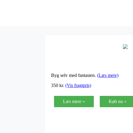
Byg selv med fantasien.
(Læs mere)
350
kr.
(Vis fragtpris)
Læs mere »
Køb nu »