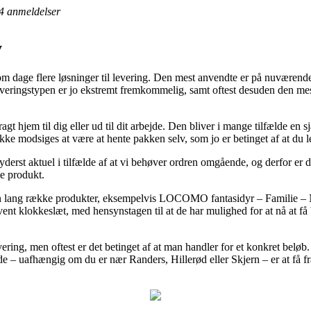
4
anmeldelser
y
m dage flere løsninger til levering. Den mest anvendte er på nuværende
Leveringstypen er jo ekstremt fremkommelig, samt oftest desuden den mes
t hjem til dig eller ud til dit arbejde. Den bliver i mange tilfælde en s
ikke modsiges at være at hente pakken selv, som jo er betinget af at du l
erst aktuel i tilfælde af at vi behøver ordren omgående, og derfor er de
e produkt.
 en lang række produkter, eksempelvis LOCOMO fantasidyr – Familie – N
nt klokkeslæt, med hensynstagen til at de har mulighed for at nå at få 
vering, men oftest er det betinget af at man handler for et konkret beløb
e – uafhængig om du er nær Randers, Hillerød eller Skjern – er at få frag