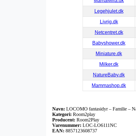
MamaMilla.dk
Legehjulet.dk
Livrig.dk
Netcentret.dk
Babyshower.dk
Miniature.dk
Milker.dk
NatureBaby.dk
Mammashop.dk
Navn:
LOCOMO fantasidyr – Familie – N
Kategori:
Room2play
Producent:
Room2Play
Varenummer:
LOC-LO6111NC
EAN:
8857123608737