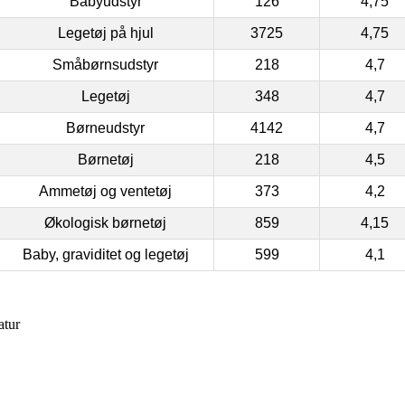
Babyudstyr
126
4,75
Legetøj på hjul
3725
4,75
Småbørnsudstyr
218
4,7
Legetøj
348
4,7
Børneudstyr
4142
4,7
Børnetøj
218
4,5
Ammetøj og ventetøj
373
4,2
Økologisk børnetøj
859
4,15
Baby, graviditet og legetøj
599
4,1
atur