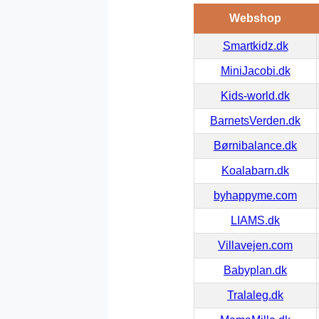
Webshop
Smartkidz.dk
MiniJacobi.dk
Kids-world.dk
BarnetsVerden.dk
Børnibalance.dk
Koalabarn.dk
byhappyme.com
LIAMS.dk
Villavejen.com
Babyplan.dk
Tralaleg.dk