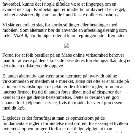
favorabel, kunne det i nogle tilfælde være et fingerpeg om en
svindel netshop. Kortbetalinger er imidlertid omfavnet af en regel,
hvilket assisterer dig som kunde imod falske online webshops.
Vi slår generelt et slag for kortbestillinger eller betalinger med
mobilen. Som alternativ bør du anvende en afbetalingsløsning som
f.eks. ViaBill, når du higer efter at klare regningen ude i fremtiden.
Forud for at folk bestiller på en Mabs online virksomhed behøver
man for at være på den sikre side bese deres forretningsvilkår, dog er
det ofte en tidskrævende opgave.
Et andet alternativ kan være at se nærmere på hvorvidt online
virksomheden er medlem af e-mærket, siden det ofte er et billede på
at internet webshoppen respekterer de officielle regler, foruden at
internet firmaet fra tid til anden føres tilsyn med af eksperter der
kender til de gældende bestemmelser. Dette er desuden en god
chance for hjælpende service, hvis du møder besvær i processen
med dit køb.
Ligeledes er det fornuftigt at man er opmærksom på de
fundamentale regler i forbindelse med ordren, for eksempel hvilken
bytteret shoppen bruger. Derfor er det tillige vigtigt, at man