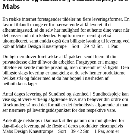
Mabs
En række internet foretagender tildeler nu flere leveringsformer. En
favorit iblandt mange er for nærværende at få leveret til et
afhentningssted, så du selv har mulighed for at hente dine varer når
det passer ind i din kalender. Fragtformen er nemlig ret så
ukompliceret, samt endda også den billigste løsning til levering ved
køb af Mabs Design Knæstrømpe – Sort – 39-42 Str. – 1 Par.
Du bør derudover foretrække at få pakken sendt hjem til din
privatadresse eller til hvor du arbejder. Fragttypen er i mange
tilfælde en kende mindre prisbillig, men omvendt ret så ligetil. Den
billigste slags levering er unægtelig at du selv henter produkterne,
hvilket står og falder med at du har bopæl i nærheden af
netbutikkens lager.
Antal dages levering på Sundhed og skønhed || Sundhedspleje kan
vise sig at være virkelig afgørende hvis man behøver din ordre om
få sekunder, så med det formål er det forholdsvis afgørende at man
ser nærmere på leveringstidspunktet for den respektive vare.
Adskillige netshops i Danmark stiller garanti om muligheden for
dag-til-dag levering på de fleste af deres produkter, eksempelvis
Mabs Design Knæstrømpe – Sort – 39-42 Str. – 1 Par, som er