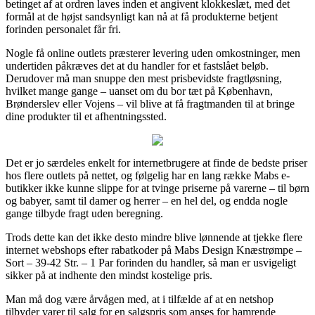
betinget af at ordren laves inden et angivent klokkeslæt, med det
formål at de højst sandsynligt kan nå at få produkterne betjent
forinden personalet får fri.
Nogle få online outlets præsterer levering uden omkostninger, men
undertiden påkræves det at du handler for et fastslået beløb.
Derudover må man snuppe den mest prisbevidste fragtløsning,
hvilket mange gange – uanset om du bor tæt på København,
Brønderslev eller Vojens – vil blive at få fragtmanden til at bringe
dine produkter til et afhentningssted.
Det er jo særdeles enkelt for internetbrugere at finde de bedste priser
hos flere outlets på nettet, og følgelig har en lang række Mabs e-
butikker ikke kunne slippe for at tvinge priserne på varerne – til børn
og babyer, samt til damer og herrer – en hel del, og endda nogle
gange tilbyde fragt uden beregning.
Trods dette kan det ikke desto mindre blive lønnende at tjekke flere
internet webshops efter rabatkoder på Mabs Design Knæstrømpe –
Sort – 39-42 Str. – 1 Par forinden du handler, så man er usvigeligt
sikker på at indhente den mindst kostelige pris.
Man må dog være årvågen med, at i tilfælde af at en netshop
tilbyder varer til salg for en salgspris som anses for hamrende