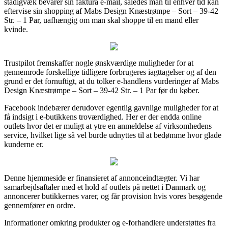
stadigvæk bevarer sin faktura e-mail, således man til enhver tid kan
eftervise sin shopping af Mabs Design Knæstrømpe – Sort – 39-42
Str. – 1 Par, uafhængig om man skal shoppe til en mand eller
kvinde.
Trustpilot fremskaffer nogle ønskværdige muligheder for at
gennemrode forskellige tidligere forbrugeres iagttagelser og af den
grund er det fornuftigt, at du tolker e-handlens vurderinger af Mabs
Design Knæstrømpe – Sort – 39-42 Str. – 1 Par før du køber.
Facebook indebærer derudover egentlig gavnlige muligheder for at
få indsigt i e-butikkens troværdighed. Her er der endda online
outlets hvor det er muligt at ytre en anmeldelse af virksomhedens
service, hvilket lige så vel burde udnyttes til at bedømme hvor glade
kunderne er.
Denne hjemmeside er finansieret af annonceindtægter. Vi har
samarbejdsaftaler med et hold af outlets på nettet i Danmark og
annoncerer butikkernes varer, og får provision hvis vores besøgende
gennemfører en ordre.
Informationer omkring produkter og e-forhandlere understøttes fra