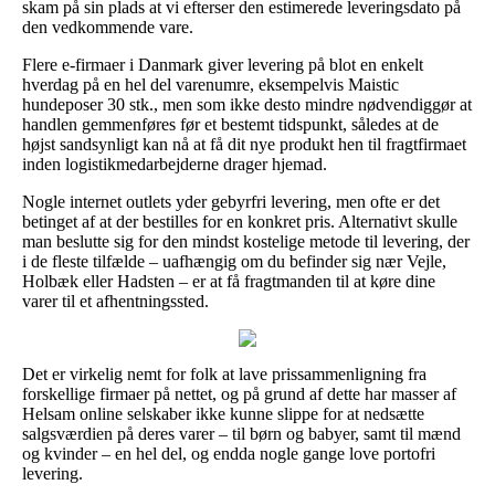
skam på sin plads at vi efterser den estimerede leveringsdato på
den vedkommende vare.
Flere e-firmaer i Danmark giver levering på blot en enkelt
hverdag på en hel del varenumre, eksempelvis Maistic
hundeposer 30 stk., men som ikke desto mindre nødvendiggør at
handlen gemmenføres før et bestemt tidspunkt, således at de
højst sandsynligt kan nå at få dit nye produkt hen til fragtfirmaet
inden logistikmedarbejderne drager hjemad.
Nogle internet outlets yder gebyrfri levering, men ofte er det
betinget af at der bestilles for en konkret pris. Alternativt skulle
man beslutte sig for den mindst kostelige metode til levering, der
i de fleste tilfælde – uafhængig om du befinder sig nær Vejle,
Holbæk eller Hadsten – er at få fragtmanden til at køre dine
varer til et afhentningssted.
Det er virkelig nemt for folk at lave prissammenligning fra
forskellige firmaer på nettet, og på grund af dette har masser af
Helsam online selskaber ikke kunne slippe for at nedsætte
salgsværdien på deres varer – til børn og babyer, samt til mænd
og kvinder – en hel del, og endda nogle gange love portofri
levering.