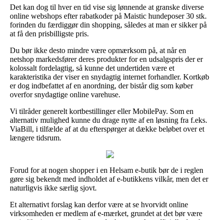
Det kan dog til hver en tid vise sig lønnende at granske diverse
online webshops efter rabatkoder på Maistic hundeposer 30 stk.
forinden du færdiggør din shopping, således at man er sikker på
at få den prisbilligste pris.
Du bør ikke desto mindre være opmærksom på, at når en
netshop markedsfører deres produkter for en udsalgspris der er
kolossalt fordelagtig, så kunne det undertiden være et
karakteristika der viser en snydagtig internet forhandler. Kortkøb
er dog indbefattet af en anordning, der bistår dig som køber
overfor snydagtige online varehuse.
Vi tilråder generelt kortbestillinger eller MobilePay. Som en
alternativ mulighed kunne du drage nytte af en løsning fra f.eks.
ViaBill, i tilfælde af at du efterspørger at dække beløbet over et
længere tidsrum.
Forud for at nogen shopper i en Helsam e-butik bør de i reglen
gøre sig bekendt med indholdet af e-butikkens vilkår, men det er
naturligvis ikke særlig sjovt.
Et alternativt forslag kan derfor være at se hvorvidt online
virksomheden er medlem af e-mærket, grundet at det bør være