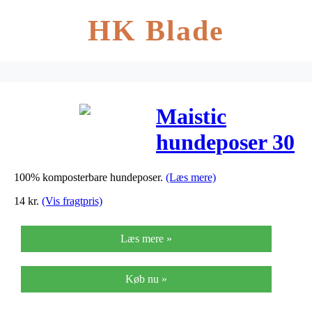
HK Blade
Maistic
hundeposer 30
stk.
100% komposterbare hundeposer.
(Læs mere)
14
kr.
(Vis fragtpris)
Læs mere »
Køb nu »