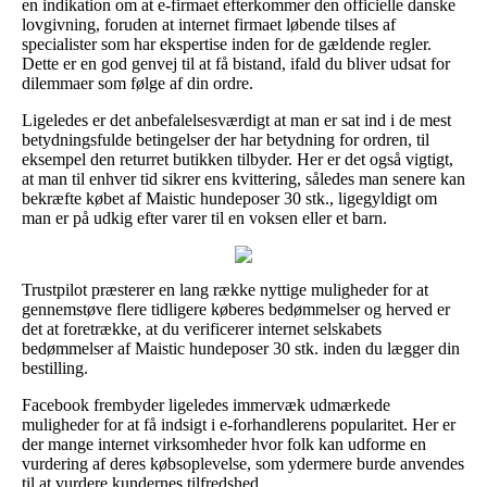
en indikation om at e-firmaet efterkommer den officielle danske
lovgivning, foruden at internet firmaet løbende tilses af
specialister som har ekspertise inden for de gældende regler.
Dette er en god genvej til at få bistand, ifald du bliver udsat for
dilemmaer som følge af din ordre.
Ligeledes er det anbefalelsesværdigt at man er sat ind i de mest
betydningsfulde betingelser der har betydning for ordren, til
eksempel den returret butikken tilbyder. Her er det også vigtigt,
at man til enhver tid sikrer ens kvittering, således man senere kan
bekræfte købet af Maistic hundeposer 30 stk., ligegyldigt om
man er på udkig efter varer til en voksen eller et barn.
Trustpilot præsterer en lang række nyttige muligheder for at
gennemstøve flere tidligere køberes bedømmelser og herved er
det at foretrække, at du verificerer internet selskabets
bedømmelser af Maistic hundeposer 30 stk. inden du lægger din
bestilling.
Facebook frembyder ligeledes immervæk udmærkede
muligheder for at få indsigt i e-forhandlerens popularitet. Her er
der mange internet virksomheder hvor folk kan udforme en
vurdering af deres købsoplevelse, som ydermere burde anvendes
til at vurdere kundernes tilfredshed.