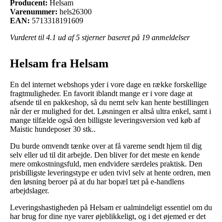
Producent:
Helsam
Varenummer:
hels26300
EAN:
5713318191609
Vurderet til
4.1
ud af 5 stjerner baseret på
19
anmeldelser
Helsam fra Helsam
En del internet webshops yder i vore dage en række forskellige
fragtmuligheder. En favorit iblandt mange er i vore dage at
afsende til en pakkeshop, så du nemt selv kan hente bestillingen
når der er mulighed for det. Løsningen er altså ultra enkel, samt i
mange tilfælde også den billigste leveringsversion ved køb af
Maistic hundeposer 30 stk..
Du burde omvendt tænke over at få varerne sendt hjem til dig
selv eller ud til dit arbejde. Den bliver for det meste en kende
mere omkostningsfuld, men endvidere særdeles praktisk. Den
prisbilligste leveringstype er uden tvivl selv at hente ordren, men
den løsning beroer på at du har bopæl tæt på e-handlens
arbejdslager.
Leveringshastigheden på Helsam er ualmindeligt essentiel om du
har brug for dine nye varer øjeblikkeligt, og i det øjemed er det