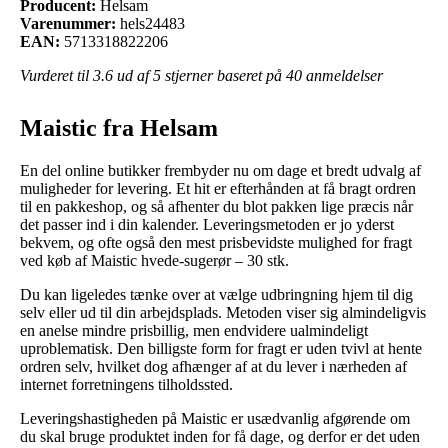
Producent:
Helsam
Varenummer:
hels24483
EAN:
5713318822206
Vurderet til
3.6
ud af 5 stjerner baseret på
40
anmeldelser
Maistic fra Helsam
En del online butikker frembyder nu om dage et bredt udvalg af
muligheder for levering. Et hit er efterhånden at få bragt ordren
til en pakkeshop, og så afhenter du blot pakken lige præcis når
det passer ind i din kalender. Leveringsmetoden er jo yderst
bekvem, og ofte også den mest prisbevidste mulighed for fragt
ved køb af Maistic hvede-sugerør – 30 stk.
Du kan ligeledes tænke over at vælge udbringning hjem til dig
selv eller ud til din arbejdsplads. Metoden viser sig almindeligvis
en anelse mindre prisbillig, men endvidere ualmindeligt
uproblematisk. Den billigste form for fragt er uden tvivl at hente
ordren selv, hvilket dog afhænger af at du lever i nærheden af
internet forretningens tilholdssted.
Leveringshastigheden på Maistic er usædvanlig afgørende om
du skal bruge produktet inden for få dage, og derfor er det uden