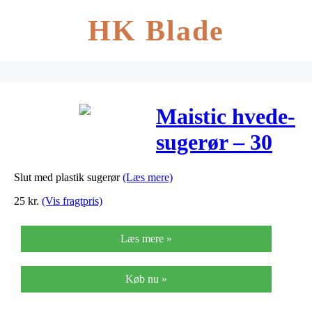
HK Blade
Maistic hvede-
sugerør – 30
stk
Slut med plastik sugerør
(Læs mere)
25
kr.
(Vis fragtpris)
Læs mere »
Køb nu »