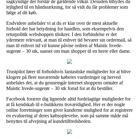
sagkyndige der forstår de gældende vilkår. Desuden tilbydes du
lejlighed til en håndsrækning, for så vidt du får problemer som
følge af dit køb.
Endvidere anbefaler vi at du er klar over de mest aktuelle
forhold der har betydning for handlen, som eksempelvis den
returpolitik webshoppen tilsikrer. I den forbindelse er det
ydermere relevant, at man til enhver tid bevarer sin ordremail, så
man til enhver tid vil kunne påvise ordren af Maistic hvede-
sugerør – 30 stk, uanset om man shopper til en herre eller dame.
Trustpilot fører til forholdsvis fantastiske muligheder for at blive
klogere på flere nuværende køberes vurderinger og herved
anbefales det, at du gennemgår internet shoppens omtaler af
Maistic hvede-sugerør – 30 stk forud for at du bestiller.
Facebook forærer dig lignende altid fordelagtige muligheder for
at få kendskab til e-butikkens troværdighed. Her er der nogle
online forretninger som giver kunderne mulighed for at registrere
en evaluering af deres købsoplevelse, som på samme måde må
benyttes til afvejning af kundetilfredsheden.