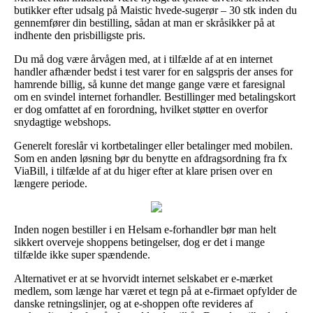
butikker efter udsalg på Maistic hvede-sugerør – 30 stk inden du
gennemfører din bestilling, sådan at man er skråsikker på at
indhente den prisbilligste pris.
Du må dog være årvågen med, at i tilfælde af at en internet
handler afhænder bedst i test varer for en salgspris der anses for
hamrende billig, så kunne det mange gange være et faresignal
om en svindel internet forhandler. Bestillinger med betalingskort
er dog omfattet af en forordning, hvilket støtter en overfor
snydagtige webshops.
Generelt foreslår vi kortbetalinger eller betalinger med mobilen.
Som en anden løsning bør du benytte en afdragsordning fra fx
ViaBill, i tilfælde af at du higer efter at klare prisen over en
længere periode.
Inden nogen bestiller i en Helsam e-forhandler bør man helt
sikkert overveje shoppens betingelser, dog er det i mange
tilfælde ikke super spændende.
Alternativet er at se hvorvidt internet selskabet er e-mærket
medlem, som længe har været et tegn på at e-firmaet opfylder de
danske retningslinjer, og at e-shoppen ofte revideres af