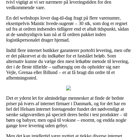
tvivl vigtigt at vi ser nærmere på leveringstiden for den
vedkommende vare.
En del webshops lover dag-til-dag fragt på flere varenumre,
eksempelvis Maistic hvede-sugerør – 30 stk, som dog er regnet
ud fra at ordren indsendes tidligere end et aftalt tidspunkt, sådan
at de sandsynligvis kan nå at få ordren pakket inden
logistikpersonalet drager hjemad.
Indtil flere internet butikker garanterer portofri levering, men ofte
er det påkrævet at du indkøber for et fastslået beløb. Som
alternativ kunne du vælge den mest letkøbte metode til levering,
der i de fleste tilfælde – uafhængig om du opholder sig nær
Vejle, Grenaa eller Billund – er at få bragt din ordre til et
afhentningssted.
Det er yderst let for almindelige mennesker at finde de bedste
priser på tværs af internet firmaer i Danmark, og for det har en
hel del Helsam internet foretagender fundet det nødvendigt at
sænke salgsværdien på specielt deres bedst i test produkter – til
børn og babyer, men også til voksne – enormt, og endda nogle
gange love levering uden gebyr.
Men det kan imidlertid være nyttigt at tjekke diverse internet