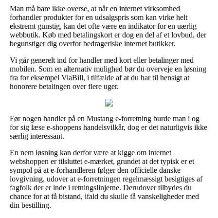
Man må bare ikke overse, at når en internet virksomhed
forhandler produkter for en udsalgspris som kan virke helt
ekstremt gunstig, kan det ofte være en indikator for en uærlig
webbutik. Køb med betalingskort er dog en del af et lovbud, der
begunstiger dig overfor bedrageriske internet butikker.
Vi går generelt ind for handler med kort eller betalinger med
mobilen. Som en alternativ mulighed bør du overveje en løsning
fra for eksempel ViaBill, i tilfælde af at du har til hensigt at
honorere betalingen over flere uger.
Før nogen handler på en Mustang e-forretning burde man i og
for sig læse e-shoppens handelsvilkår, dog er det naturligvis ikke
særlig interessant.
En nem løsning kan derfor være at kigge om internet
webshoppen er tilsluttet e-mærket, grundet at det typisk er et
sympol på at e-forhandleren følger den officielle danske
lovgivning, udover at e-forretningen regelmæssigt besigtiges af
fagfolk der er inde i retningslinjerne. Derudover tilbydes du
chance for at få bistand, ifald du skulle få vanskeligheder med
din bestilling.