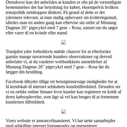
Derudover kan det anbefales at kunden er obs på de væsentligste
bestemmelser der har betydning for købet, eksempelvis hvilken
returpolitik netshoppen tilsikrer. På grund af dette er det
ydermere relevant, at man stadig opbevarer sin kvitteringsmail,
således man en anden gang kan eftervise sin ordre af Mustang
Dagmar 26″ pigecykel med 7 gear – Rosa, uanset om du søger
efter varer til en kvinde eller mand.
Trustpilot yder forholdsvis stabile chancer for at efterforske
ganske mange nuværende kunders observationer og derved
anbefaler vi, at du vurderer webbutikkens anmeldelser af
Mustang Dagmar 26″ pigecykel med 7 gear – Rosa før du
lægger din bestilling.
Facebook tilbyder tillige ret hensigtsmæssige muligheder for at
få kendskab til internet selskabets kundetilfredshed. Desuden ser
vi en række online firmaer hvor kunder kan registrere en kritik af
deres købsoplevelse, som lige så vel kan bruges til at fornemme
kundernes tilfredshed.
Vores website er annoncefinansieret. Vi har tætte samarbejder
med adskillige internet foretagender og præsenterer