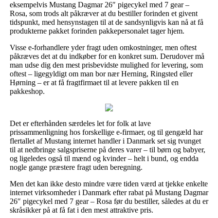
eksempelvis Mustang Dagmar 26″ pigecykel med 7 gear –
Rosa, som trods alt påkræver at du bestiller forinden et givent
tidspunkt, med hensynstagen til at de sandsynligvis kan nå at få
produkterne pakket forinden pakkepersonalet tager hjem.
Visse e-forhandlere yder fragt uden omkostninger, men oftest
påkræves det at du indkøber for en konkret sum. Derudover må
man udse dig den mest prisbevidste mulighed for levering, som
oftest – ligegyldigt om man bor nær Herning, Ringsted eller
Hørning – er at få fragtfirmaet til at levere pakken til en
pakkeshop.
Det er efterhånden særdeles let for folk at lave
prissammenligning hos forskellige e-firmaer, og til gengæld har
flertallet af Mustang internet handler i Danmark set sig tvunget
til at nedbringe salgspriserne på deres varer – til børn og babyer,
og ligeledes også til mænd og kvinder – helt i bund, og endda
nogle gange præstere fragt uden beregning.
Men det kan ikke desto mindre være tiden værd at tjekke enkelte
internet virksomheder i Danmark efter rabat på Mustang Dagmar
26″ pigecykel med 7 gear – Rosa før du bestiller, således at du er
skråsikker på at få fat i den mest attraktive pris.