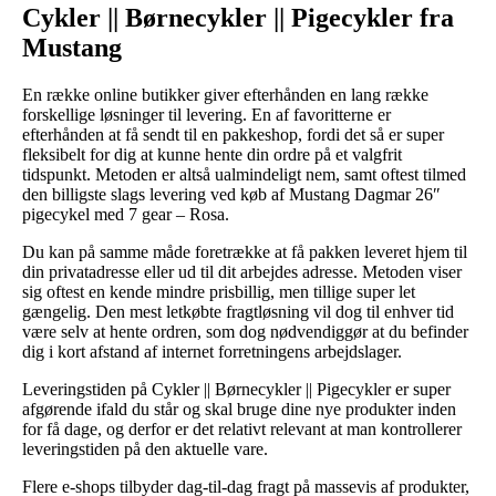
Cykler || Børnecykler || Pigecykler fra
Mustang
En række online butikker giver efterhånden en lang række
forskellige løsninger til levering. En af favoritterne er
efterhånden at få sendt til en pakkeshop, fordi det så er super
fleksibelt for dig at kunne hente din ordre på et valgfrit
tidspunkt. Metoden er altså ualmindeligt nem, samt oftest tilmed
den billigste slags levering ved køb af Mustang Dagmar 26″
pigecykel med 7 gear – Rosa.
Du kan på samme måde foretrække at få pakken leveret hjem til
din privatadresse eller ud til dit arbejdes adresse. Metoden viser
sig oftest en kende mindre prisbillig, men tillige super let
gængelig. Den mest letkøbte fragtløsning vil dog til enhver tid
være selv at hente ordren, som dog nødvendiggør at du befinder
dig i kort afstand af internet forretningens arbejdslager.
Leveringstiden på Cykler || Børnecykler || Pigecykler er super
afgørende ifald du står og skal bruge dine nye produkter inden
for få dage, og derfor er det relativt relevant at man kontrollerer
leveringstiden på den aktuelle vare.
Flere e-shops tilbyder dag-til-dag fragt på massevis af produkter,