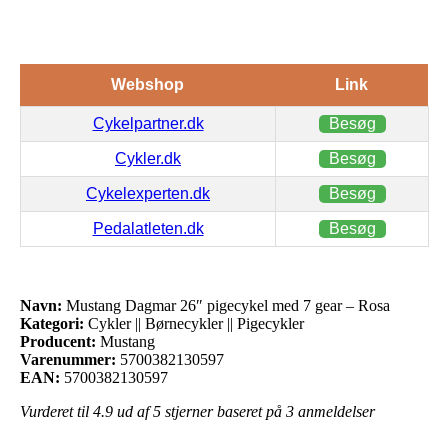
Webshop
Link
Cykelpartner.dk
Besøg
Cykler.dk
Besøg
Cykelexperten.dk
Besøg
Pedalatleten.dk
Besøg
Navn:
Mustang Dagmar 26″ pigecykel med 7 gear – Rosa
Kategori:
Cykler || Børnecykler || Pigecykler
Producent:
Mustang
Varenummer:
5700382130597
EAN:
5700382130597
Vurderet til
4.9
ud af 5 stjerner baseret på
3
anmeldelser