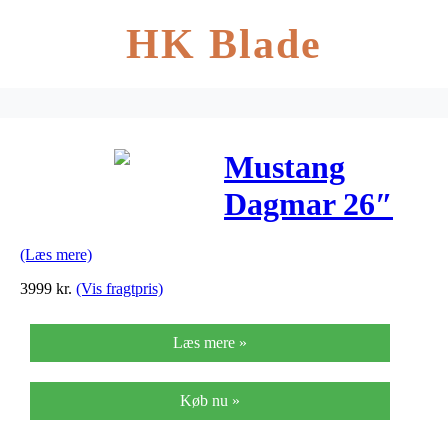
HK Blade
Mustang
Dagmar 26″
pigecykel med
(Læs mere)
7 gear – Rosa
3999
kr.
(Vis fragtpris)
Læs mere »
Køb nu »