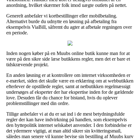
anordning, hvilket skærmer folk imod uægte outlets på nettet.
Generelt anbefaler vi kortbestillinger eller mobilbetaling.
Alternativt burde du udnytte en løsning på afbetaling fra
eksempelvis ViaBill, såfremt du agter at afbetale regningen over
en periode.
Inden nogen køber på en Muubs online butik kunne man for at
være på den sikre side læse butikkens regler, men det er bare et
tidskrævende projekt.
En anden løsning er at kontrollere om internet virksomheden er
e-mærket, siden det skulle være en erklæring om at webbutikken
efterlever de opstillede regler, samt at netbutikken regelmæssigt
undersøges af eksperter der har ekspertise inden for de gældende
love. Desuden får du chance for bistand, hvis du oplever
problemstillinger med din ordre.
Tillige anbefaler vi at du er sat ind i de mest betydningsfulde
regler der kan have indvirkning på handlen, som eksempelvis
den byttepolitik internet selskabet anvender. I den forbindelse er
det ydermere vigtigt, at man altid sikrer sin kvitteringsmail,
således man senere vil kunne bevise sin bestilling af Muubs kurv