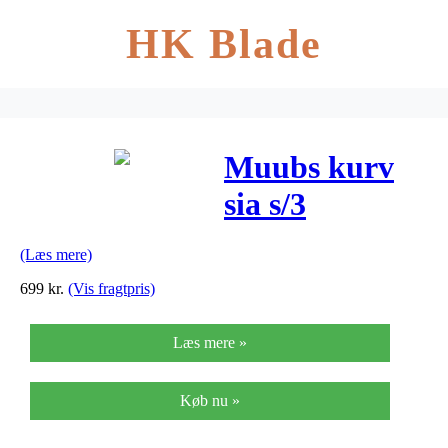
HK Blade
Muubs kurv
sia s/3
(h25xø36 cm)
(Læs mere)
699
kr.
(Vis fragtpris)
Læs mere »
Køb nu »