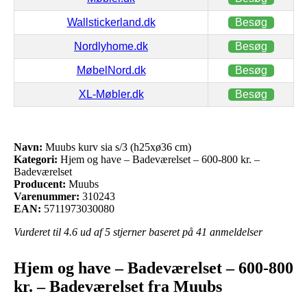
Wallstickerland.dk
Besøg
Nordlyhome.dk
Besøg
MøbelNord.dk
Besøg
XL-Møbler.dk
Besøg
Navn:
Muubs kurv sia s/3 (h25xø36 cm)
Kategori:
Hjem og have – Badeværelset – 600-800 kr. –
Badeværelset
Producent:
Muubs
Varenummer:
310243
EAN:
5711973030080
Vurderet til
4.6
ud af 5 stjerner baseret på
41
anmeldelser
Hjem og have – Badeværelset – 600-800
kr. – Badeværelset fra Muubs