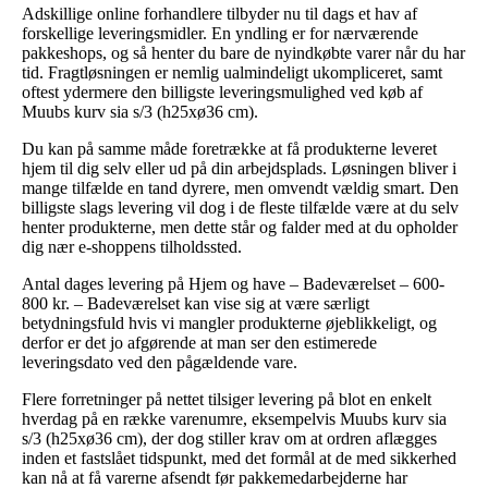
Adskillige online forhandlere tilbyder nu til dags et hav af
forskellige leveringsmidler. En yndling er for nærværende
pakkeshops, og så henter du bare de nyindkøbte varer når du har
tid. Fragtløsningen er nemlig ualmindeligt ukompliceret, samt
oftest ydermere den billigste leveringsmulighed ved køb af
Muubs kurv sia s/3 (h25xø36 cm).
Du kan på samme måde foretrække at få produkterne leveret
hjem til dig selv eller ud på din arbejdsplads. Løsningen bliver i
mange tilfælde en tand dyrere, men omvendt vældig smart. Den
billigste slags levering vil dog i de fleste tilfælde være at du selv
henter produkterne, men dette står og falder med at du opholder
dig nær e-shoppens tilholdssted.
Antal dages levering på Hjem og have – Badeværelset – 600-
800 kr. – Badeværelset kan vise sig at være særligt
betydningsfuld hvis vi mangler produkterne øjeblikkeligt, og
derfor er det jo afgørende at man ser den estimerede
leveringsdato ved den pågældende vare.
Flere forretninger på nettet tilsiger levering på blot en enkelt
hverdag på en række varenumre, eksempelvis Muubs kurv sia
s/3 (h25xø36 cm), der dog stiller krav om at ordren aflægges
inden et fastslået tidspunkt, med det formål at de med sikkerhed
kan nå at få varerne afsendt før pakkemedarbejderne har