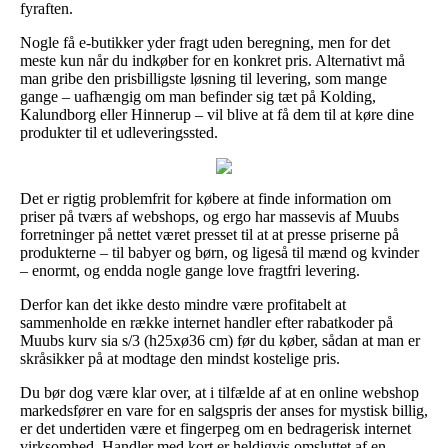
fyraften.
Nogle få e-butikker yder fragt uden beregning, men for det
meste kun når du indkøber for en konkret pris. Alternativt må
man gribe den prisbilligste løsning til levering, som mange
gange – uafhængig om man befinder sig tæt på Kolding,
Kalundborg eller Hinnerup – vil blive at få dem til at køre dine
produkter til et udleveringssted.
Det er rigtig problemfrit for købere at finde information om
priser på tværs af webshops, og ergo har massevis af Muubs
forretninger på nettet været presset til at at presse priserne på
produkterne – til babyer og børn, og ligeså til mænd og kvinder
– enormt, og endda nogle gange love fragtfri levering.
Derfor kan det ikke desto mindre være profitabelt at
sammenholde en række internet handler efter rabatkoder på
Muubs kurv sia s/3 (h25xø36 cm) før du køber, sådan at man er
skråsikker på at modtage den mindst kostelige pris.
Du bør dog være klar over, at i tilfælde af at en online webshop
markedsfører en vare for en salgspris der anses for mystisk billig,
er det undertiden være et fingerpeg om en bedragerisk internet
virksomhed. Handler med kort er heldigvis omsluttet af en