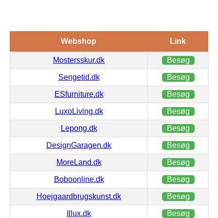
Webshop
Link
Mostersskur.dk
Besøg
Sengetid.dk
Besøg
ESfurniture.dk
Besøg
LuxoLiving.dk
Besøg
Lepong.dk
Besøg
DesignGaragen.dk
Besøg
MoreLand.dk
Besøg
Boboonline.dk
Besøg
Hoejgaardbrugskunst.dk
Besøg
Illux.dk
Besøg