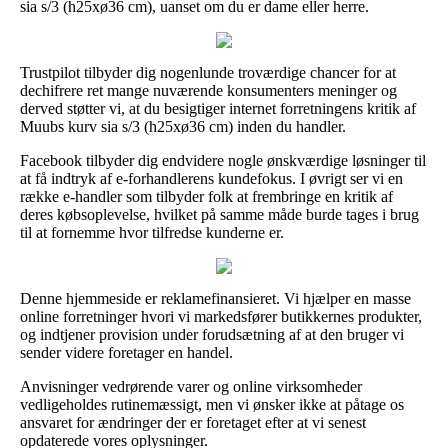
sia s/3 (h25xø36 cm), uanset om du er dame eller herre.
Trustpilot tilbyder dig nogenlunde troværdige chancer for at
dechifrere ret mange nuværende konsumenters meninger og
derved støtter vi, at du besigtiger internet forretningens kritik af
Muubs kurv sia s/3 (h25xø36 cm) inden du handler.
Facebook tilbyder dig endvidere nogle ønskværdige løsninger til
at få indtryk af e-forhandlerens kundefokus. I øvrigt ser vi en
række e-handler som tilbyder folk at frembringe en kritik af
deres købsoplevelse, hvilket på samme måde burde tages i brug
til at fornemme hvor tilfredse kunderne er.
Denne hjemmeside er reklamefinansieret. Vi hjælper en masse
online forretninger hvori vi markedsfører butikkernes produkter,
og indtjener provision under forudsætning af at den bruger vi
sender videre foretager en handel.
Anvisninger vedrørende varer og online virksomheder
vedligeholdes rutinemæssigt, men vi ønsker ikke at påtage os
ansvaret for ændringer der er foretaget efter at vi senest
opdaterede vores oplysninger.