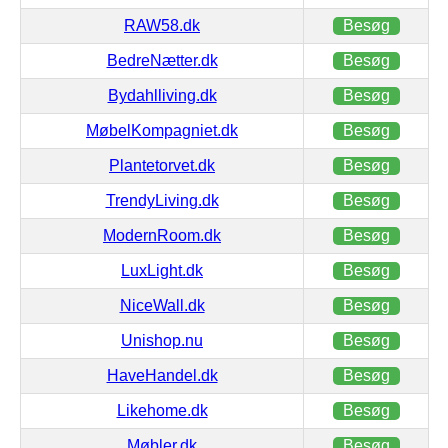
RAW58.dk
Besøg
BedreNætter.dk
Besøg
Bydahlliving.dk
Besøg
MøbelKompagniet.dk
Besøg
Plantetorvet.dk
Besøg
TrendyLiving.dk
Besøg
ModernRoom.dk
Besøg
LuxLight.dk
Besøg
NiceWall.dk
Besøg
Unishop.nu
Besøg
HaveHandel.dk
Besøg
Likehome.dk
Besøg
Møbler.dk
Besøg