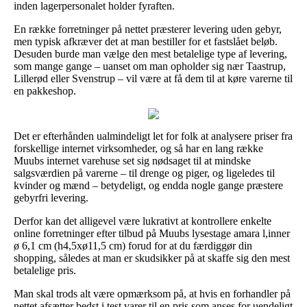
inden lagerpersonalet holder fyraften.
En række forretninger på nettet præsterer levering uden gebyr,
men typisk afkræver det at man bestiller for et fastslået beløb.
Desuden burde man vælge den mest betalelige type af levering,
som mange gange – uanset om man opholder sig nær Taastrup,
Lillerød eller Svenstrup – vil være at få dem til at køre varerne til
en pakkeshop.
Det er efterhånden ualmindeligt let for folk at analysere priser fra
forskellige internet virksomheder, og så har en lang række
Muubs internet varehuse set sig nødsaget til at mindske
salgsværdien på varerne – til drenge og piger, og ligeledes til
kvinder og mænd – betydeligt, og endda nogle gange præstere
gebyrfri levering.
Derfor kan det alligevel være lukrativt at kontrollere enkelte
online forretninger efter tilbud på Muubs lysestage amara l,inner
ø 6,1 cm (h4,5xø11,5 cm) forud for at du færdiggør din
shopping, således at man er skudsikker på at skaffe sig den mest
betalelige pris.
Man skal trods alt være opmærksom på, at hvis en forhandler på
nettet afsætter bedst i test varer til en pris som anses for uendeligt