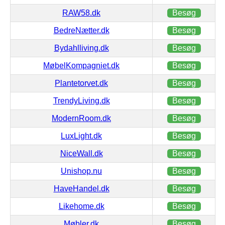
RAW58.dk
Besøg
BedreNætter.dk
Besøg
Bydahlliving.dk
Besøg
MøbelKompagniet.dk
Besøg
Plantetorvet.dk
Besøg
TrendyLiving.dk
Besøg
ModernRoom.dk
Besøg
LuxLight.dk
Besøg
NiceWall.dk
Besøg
Unishop.nu
Besøg
HaveHandel.dk
Besøg
Likehome.dk
Besøg
Møbler.dk
Besøg