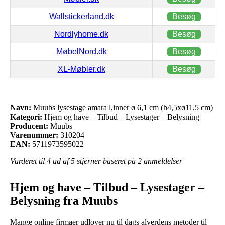
Wallstickerland.dk
Besøg
Nordlyhome.dk
Besøg
MøbelNord.dk
Besøg
XL-Møbler.dk
Besøg
Navn:
Muubs lysestage amara l,inner ø 6,1 cm (h4,5xø11,5 cm)
Kategori:
Hjem og have – Tilbud – Lysestager – Belysning
Producent:
Muubs
Varenummer:
310204
EAN:
5711973595022
Vurderet til
4
ud af 5 stjerner baseret på
2
anmeldelser
Hjem og have – Tilbud – Lysestager –
Belysning fra Muubs
Mange online firmaer udlover nu til dags alverdens metoder til