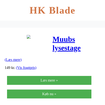
HK Blade
Muubs
lysestage
amara l,inner
(Læs mere)
ø 6,1 cm
149
kr.
(Vis fragtpris)
(h4,5xø11,5
Læs mere »
cm)
Køb nu »