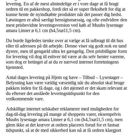
levering. En af de mest almindelige er i vore dage at få bragt
ordren til en pakkeshop, fordi det så er super fleksibelt for dig at
kunne hente de nyindkøbte produkter når det passer dig bedst.
Løsningen er altså særligt hensigtsmæssig, og ofte endvidere den
mest prisbevidste leveringsversion ved køb af Muubs lysestage
amara l,inner ø 6,1 cm (h4,5xø11,5 cm).
Du burde ligeledes tænke over at vælge at få udbragt til dit hus
eller til adressen på dit arbejde. Denne viser sig godt nok en tand
dyrere, men til gengæld ultra let gængelig. Den prisbilligste form
for levering vil dog til enhver tid være at du selv henter varerne,
som dog er betinget af at du er nærved internet forretningens
hjemsted.
Antal dages levering på Hjem og have – Tilbud – Lysestager –
Belysning kan være vældig væsentlig når du absolut skal bruge
pakken inden for få dage, og i det øjemed er det skam relevant at
du efterser det anslåede leveringstidspunkt for den
vedkommende vare.
Adskillige internet selskaber reklamerer med muligheden for
dag-til-dag levering på mange af shoppens varer, eksempelvis
Muubs lysestage amara l,inner ø 6,1 cm (h4,5xø11,5 cm), men
glem ikke at det kræver at ordren placeres forud for et fastsat
tidspunkt, så at de med sikkerhed kan nå at få ordren klargjort