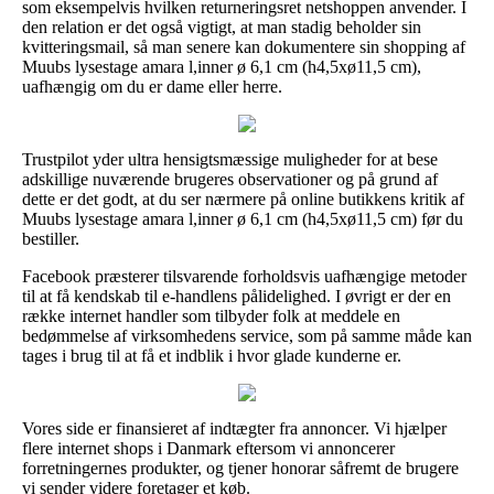
som eksempelvis hvilken returneringsret netshoppen anvender. I
den relation er det også vigtigt, at man stadig beholder sin
kvitteringsmail, så man senere kan dokumentere sin shopping af
Muubs lysestage amara l,inner ø 6,1 cm (h4,5xø11,5 cm),
uafhængig om du er dame eller herre.
Trustpilot yder ultra hensigtsmæssige muligheder for at bese
adskillige nuværende brugeres observationer og på grund af
dette er det godt, at du ser nærmere på online butikkens kritik af
Muubs lysestage amara l,inner ø 6,1 cm (h4,5xø11,5 cm) før du
bestiller.
Facebook præsterer tilsvarende forholdsvis uafhængige metoder
til at få kendskab til e-handlens pålidelighed. I øvrigt er der en
række internet handler som tilbyder folk at meddele en
bedømmelse af virksomhedens service, som på samme måde kan
tages i brug til at få et indblik i hvor glade kunderne er.
Vores side er finansieret af indtægter fra annoncer. Vi hjælper
flere internet shops i Danmark eftersom vi annoncerer
forretningernes produkter, og tjener honorar såfremt de brugere
vi sender videre foretager et køb.