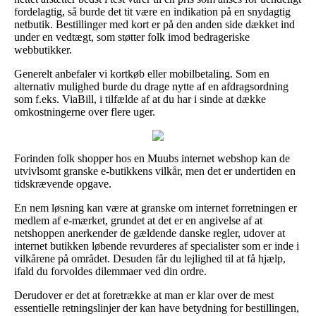
fordelagtig, så burde det tit være en indikation på en snydagtig
netbutik. Bestillinger med kort er på den anden side dækket ind
under en vedtægt, som støtter folk imod bedrageriske
webbutikker.
Generelt anbefaler vi kortkøb eller mobilbetaling. Som en
alternativ mulighed burde du drage nytte af en afdragsordning
som f.eks. ViaBill, i tilfælde af at du har i sinde at dække
omkostningerne over flere uger.
Forinden folk shopper hos en Muubs internet webshop kan de
utvivlsomt granske e-butikkens vilkår, men det er undertiden en
tidskrævende opgave.
En nem løsning kan være at granske om internet forretningen er
medlem af e-mærket, grundet at det er en angivelse af at
netshoppen anerkender de gældende danske regler, udover at
internet butikken løbende revurderes af specialister som er inde i
vilkårene på området. Desuden får du lejlighed til at få hjælp,
ifald du forvoldes dilemmaer ved din ordre.
Derudover er det at foretrække at man er klar over de mest
essentielle retningslinjer der kan have betydning for bestillingen,