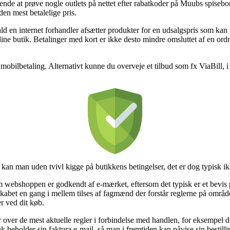
ende at prøve nogle outlets på nettet efter rabatkoder på Muubs spiseb
den mest betalelige pris.
ld en internet forhandler afsætter produkter for en udsalgspris som kan
line butik. Betalinger med kort er ikke desto mindre omsluttet af en ord
mobilbetaling. Alternativt kunne du overveje et tilbud som fx ViaBill, i 
kan man uden tvivl kigge på butikkens betingelser, det er dog typisk 
m webshoppen er godkendt af e-mærket, eftersom det typisk er et bevi
lskabet en gang i mellem tilses af fagmænd der forstår reglerne på områd
er ved dit køb.
ar over de mest aktuelle regler i forbindelse med handlen, for eksempel 
væk beholder sin faktura e-mail, så man i fremtiden kan påvise sin bestil