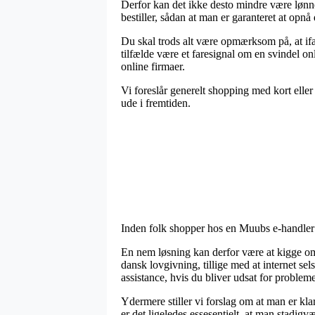
Derfor kan det ikke desto mindre være lønn
bestiller, sådan at man er garanteret at opnå 
Du skal trods alt være opmærksom på, at ifa
tilfælde være et faresignal om en svindel on
online firmaer.
Vi foreslår generelt shopping med kort eller 
ude i fremtiden.
Inden folk shopper hos en Muubs e-handler 
En nem løsning kan derfor være at kigge o
dansk lovgivning, tillige med at internet se
assistance, hvis du bliver udsat for problem
Ydermere stiller vi forslag om at man er kl
er det ligeledes essesentielt, at man stadig