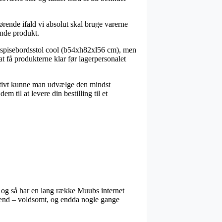
rende ifald vi absolut skal bruge varerne
ende produkt.
s spisebordsstol cool (b54xh82xl56 cm), men
at få produkterne klar før lagerpersonalet
rnativt kunne man udvælge den mindst
til at levere din bestilling til et
, og så har en lang række Muubs internet
g mænd – voldsomt, og endda nogle gange