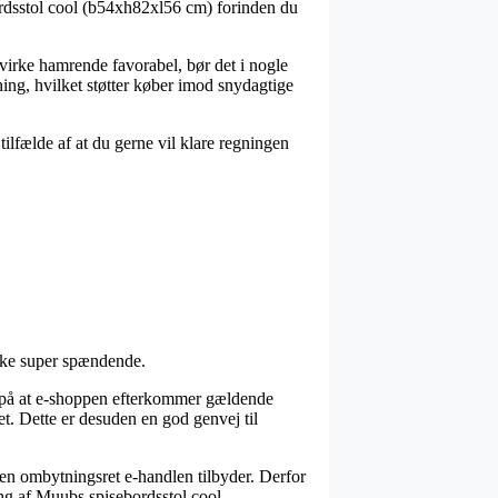
ordsstol cool (b54xh82xl56 cm) forinden du
 virke hamrende favorabel, bør det i nogle
ning, hvilket støtter køber imod snydagtige
tilfælde af at du gerne vil klare regningen
ikke super spændende.
s på at e-shoppen efterkommer gældende
et. Dette er desuden en god genvej til
den ombytningsret e-handlen tilbyder. Derfor
ling af Muubs spisebordsstol cool