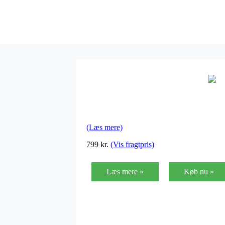
(Læs mere)
799
kr.
(Vis fragtpris)
Læs mere »
Køb nu »