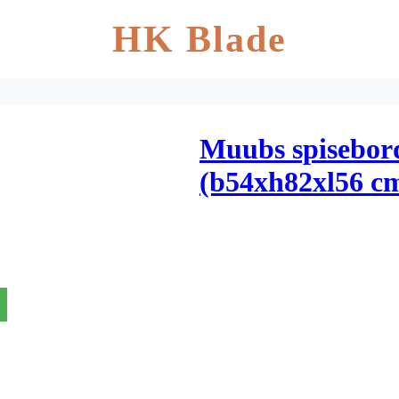
HK Blade
Muubs spisebord
(b54xh82xl56 c