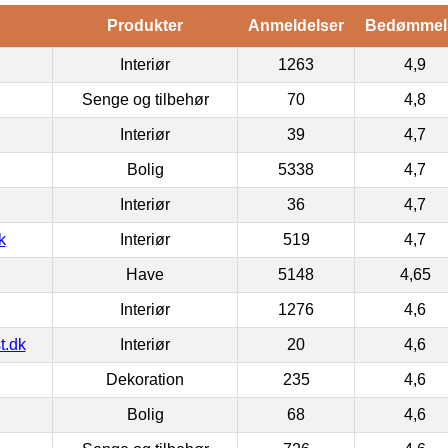
Produkter
Anmeldelser
Bedømmel
Interiør
1263
4,9
Senge og tilbehør
70
4,8
Interiør
39
4,7
Bolig
5338
4,7
Interiør
36
4,7
k
Interiør
519
4,7
Have
5148
4,65
Interiør
1276
4,6
t.dk
Interiør
20
4,6
Dekoration
235
4,6
Bolig
68
4,6