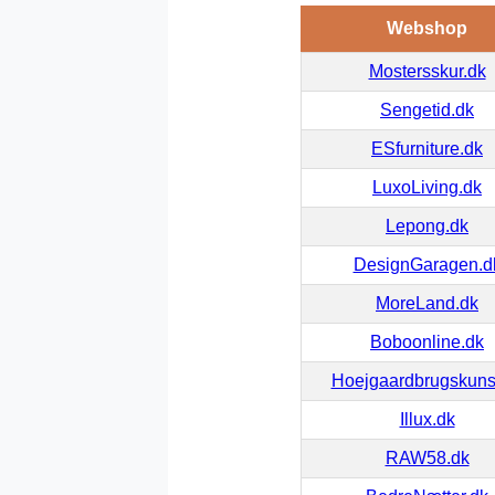
Webshop
Mostersskur.dk
Sengetid.dk
ESfurniture.dk
LuxoLiving.dk
Lepong.dk
DesignGaragen.d
MoreLand.dk
Boboonline.dk
Hoejgaardbrugskuns
Illux.dk
RAW58.dk