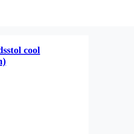
sstol cool
m)