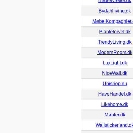
BedreNætter.dk
Bydahlliving.dk
MøbelKompagniet.
Plantetorvet.dk
TrendyLiving.dk
ModernRoom.dk
LuxLight.dk
NiceWall.dk
Unishop.nu
HaveHandel.dk
Likehome.dk
Møbler.dk
Wallstickerland.d