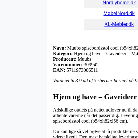
Nordlyhome.dk
MøbelNord.dk
XL-Møbler.dk
Navn:
Muubs spisebordsstol cool (b54xh8
Kategori:
Hjem og have – Gaveideer – Møbl
Producent:
Muubs
Varenummer:
309945
EAN:
5711973006511
Vurderet til
3.9
ud af 5 stjerner baseret på
9
Hjem og have – Gaveideer 
Adskillige outlets på nettet udlover nu til 
afhente varerne når det passer dig. Leverin
spisebordsstol cool (b54xh82xl56 cm).
Du kan lige så vel prøve at få produkterne s
yderst ligetil. Den mest betalelige levering