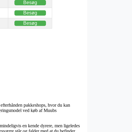
Besøg
Besøg
Besøg
 er efterhånden pakkeshops, hvor du kan
leveringsmodel ved køb af Muubs
 almindeligvis en kende dyrere, men ligeledes
desværre står og falder med at du befinder