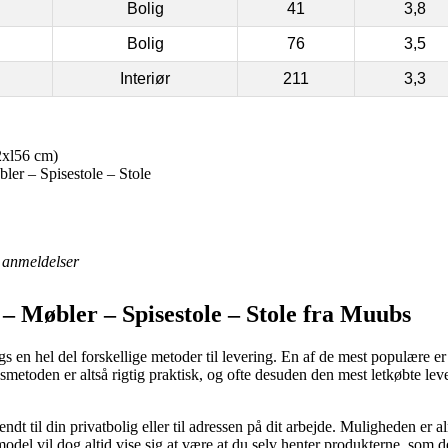
Bolig
41
3,8
Bolig
76
3,5
Interiør
211
3,3
2xl56 cm)
er – Spisestole – Stole
anmeldelser
– Møbler – Spisestole – Stole fra Muubs
dags en hel del forskellige metoder til levering. En af de mest populære
gsmetoden er altså rigtig praktisk, og ofte desuden den mest letkøbte 
endt til din privatbolig eller til adressen på dit arbejde. Muligheden er
smodel vil dog altid vise sig at være at du selv henter produkterne, som 