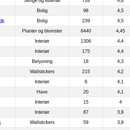
Senge og tilbehør
726
4,6
Bolig
98
4,5
dk
Bolig
239
4,5
Planter og blomster
6440
4,45
Interiør
1306
4,4
Interiør
175
4,4
Belysning
18
4,3
Wallstickers
215
4,2
Interiør
6
4,1
Have
20
4,1
Interiør
15
4
Interiør
87
3,9
k
Wallstickers
59
3,9