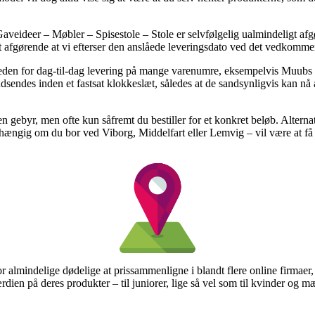
ideer – Møbler – Spisestole – Stole er selvfølgelig ualmindeligt afgø
 afgørende at vi efterser den anslåede leveringsdato ved det vedkomm
gheden for dag-til-dag levering på mange varenumre, eksempelvis Muub
ndsendes inden et fastsat klokkeslæt, således at de sandsynligvis kan nå 
den gebyr, men ofte kun såfremt du bestiller for et konkret beløb. Alte
ngig om du bor ved Viborg, Middelfart eller Lemvig – vil være at få dem 
or almindelige dødelige at prissammenligne i blandt flere online firmaer
ærdien på deres produkter – til juniorer, lige så vel som til kvinder o