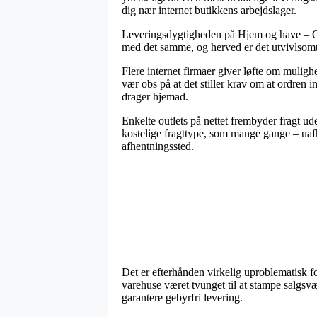
dig nær internet butikkens arbejdslager.
Leveringsdygtigheden på Hjem og have – Gave
med det samme, og herved er det utvivlsomt
Flere internet firmaer giver løfte om muli
vær obs på at det stiller krav om at ordren i
drager hjemad.
Enkelte outlets på nettet frembyder fragt u
kostelige fragttype, som mange gange – uafhæ
afhentningssted.
Det er efterhånden virkelig uproblematisk f
varehuse været tvunget til at stampe salgsv
garantere gebyrfri levering.