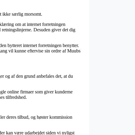
it ikke særlig morsomt.
rklæring om at internet forretningen
retningslinjerne. Desuden giver det dig
n bytteret internet forretningen benytter.
gang vil kunne eftervise sin ordre af Muubs
ger og af den grund anbefales det, at du
nogle online firmaer som giver kunderne
es tilfredshed.
dler deres tilbud, og høster kommission
der kan være udarbejdet siden vi nyligst