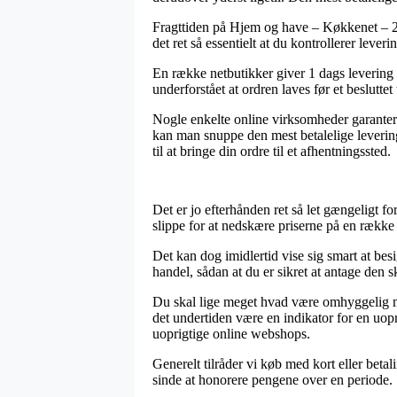
Fragttiden på Hjem og have – Køkkenet – 200
det ret så essentielt at du kontrollerer leve
En række netbutikker giver 1 dags levering
underforstået at ordren laves før et besluttet
Nogle enkelte online virksomheder garanterer
kan man snuppe den mest betalelige levering
til at bringe din ordre til et afhentningssted.
Det er jo efterhånden ret så let gængeligt 
slippe for at nedskære priserne på en række 
Det kan dog imidlertid vise sig smart at be
handel, sådan at du er sikret at antage den s
Du skal lige meget hvad være omhyggelig me
det undertiden være en indikator for en uop
uoprigtige online webshops.
Generelt tilråder vi køb med kort eller betal
sinde at honorere pengene over en periode.