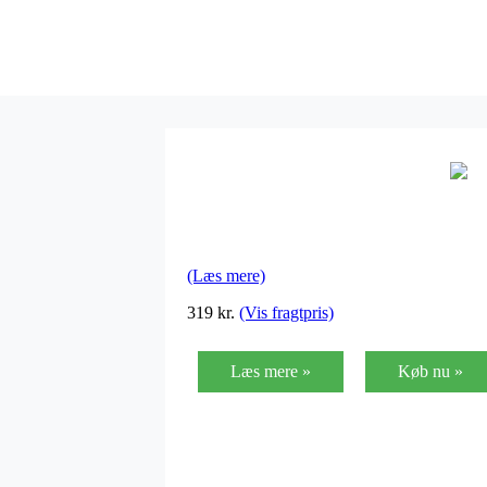
(Læs mere)
319
kr.
(Vis fragtpris)
Læs mere »
Køb nu »