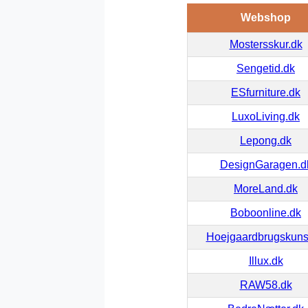
Webshop
Mostersskur.dk
Sengetid.dk
ESfurniture.dk
LuxoLiving.dk
Lepong.dk
DesignGaragen.d
MoreLand.dk
Boboonline.dk
Hoejgaardbrugskuns
Illux.dk
RAW58.dk