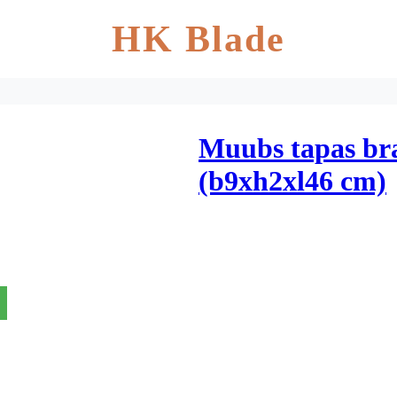
HK Blade
Muubs tapas bræ
(b9xh2xl46 cm)