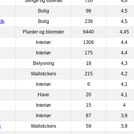
Senge og tilbehør
726
4,6
Bolig
98
4,5
dk
Bolig
239
4,5
Planter og blomster
6440
4,45
Interiør
1306
4,4
Interiør
175
4,4
Belysning
18
4,3
Wallstickers
215
4,2
Interiør
6
4,1
Have
20
4,1
Interiør
15
4
Interiør
87
3,9
k
Wallstickers
59
3,9