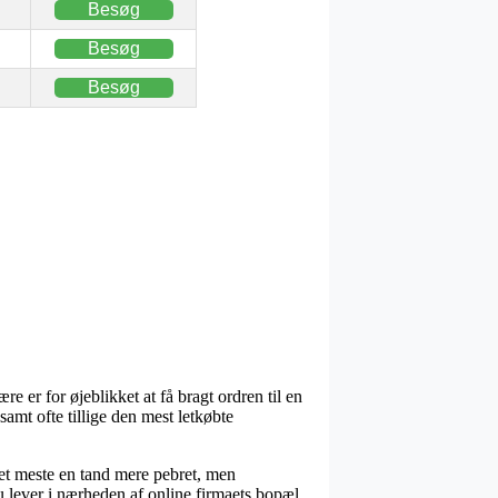
Besøg
Besøg
Besøg
 er for øjeblikket at få bragt ordren til en
samt ofte tillige den mest letkøbte
det meste en tand mere pebret, men
du lever i nærheden af online firmaets bopæl.