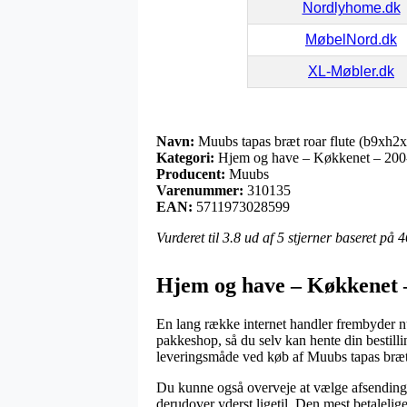
Nordlyhome.dk
MøbelNord.dk
XL-Møbler.dk
Navn:
Muubs tapas bræt roar flute (b9xh2
Kategori:
Hjem og have – Køkkenet – 200-
Producent:
Muubs
Varenummer:
310135
EAN:
5711973028599
Vurderet til
3.8
ud af 5 stjerner baseret på
4
Hjem og have – Køkkenet 
En lang række internet handler frembyder nu
pakkeshop, så du selv kan hente din bestillin
leveringsmåde ved køb af Muubs tapas bræt
Du kunne også overveje at vælge afsending ti
derudover yderst ligetil. Den mest betalelig