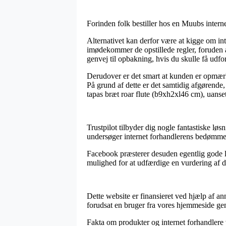
Forinden folk bestiller hos en Muubs interne
Alternativet kan derfor være at kigge om int
imødekommer de opstillede regler, foruden 
genvej til opbakning, hvis du skulle få udfor
Derudover er det smart at kunden er opmærks
På grund af dette er det samtidig afgørende
tapas bræt roar flute (b9xh2xl46 cm), uanset
Trustpilot tilbyder dig nogle fantastiske lø
undersøger internet forhandlerens bedømmel
Facebook præsterer desuden egentlig gode lø
mulighed for at udfærdige en vurdering af d
Dette website er finansieret ved hjælp af a
forudsat en bruger fra vores hjemmeside ge
Fakta om produkter og internet forhandlere 