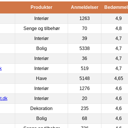
Produkter
Anmeldelser
Bedømmel
Interiør
1263
4,9
Senge og tilbehør
70
4,8
Interiør
39
4,7
Bolig
5338
4,7
Interiør
36
4,7
k
Interiør
519
4,7
Have
5148
4,65
Interiør
1276
4,6
t.dk
Interiør
20
4,6
Dekoration
235
4,6
Bolig
68
4,6