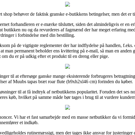
t shop behøver de faktisk granske e-butikkens betingelser, men det er t
ernet forhandleren er e-mærke tilsluttet, siden det almindeligvis er en e
at butikken nu og da revurderes af fagmænd der har meget erfaring med 
dringer i forbindelse med din bestilling.
om på de vigtigste reglementer der har indflydelse på handlen, f.eks. de
, at man permanent beholder ens kvittering på e-mail, så man en anden 
 om du er på udkig efter et produkt til en dreng eller pige.
sninger til at eftersøge ganske mange eksisterende forbrugeres betragtnin
ser af Muubs tapas bræt roar flute (b9xh2xl46 cm) forinden du køber.
sninger til at få indtryk af netbutikkens popularitet. Foruden det ses 
eres køb, hvilket på samme måde bør tages i brug til at vurdere kundern
nnoncer. Vi har et fast samarbejde med en masse netbutikker da vi formi
nnemfører et indkøb.
vedligeholdes rutinemæssigt, men der tages ikke ansvar for justeringer 