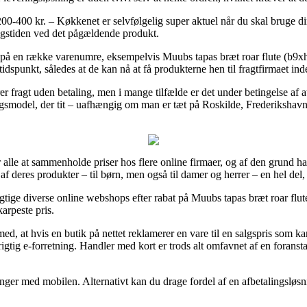
-400 kr. – Køkkenet er selvfølgelig super aktuel når du skal bruge din
ringstiden ved det pågældende produkt.
 på en række varenumre, eksempelvis Muubs tapas bræt roar flute (b9x
 tidspunkt, således at de kan nå at få produkterne hen til fragtfirmaet inde
 fragt uden betaling, men i mange tilfælde er det under betingelse af at 
smodel, der tit – uafhængig om man er tæt på Roskilde, Frederikshavn e
for alle at sammenholde priser hos flere online firmaer, og af den grun
af deres produkter – til børn, men også til damer og herrer – en hel del,
sigtige diverse online webshops efter rabat på Muubs tapas bræt roar fl
karpeste pris.
d, at hvis en butik på nettet reklamerer en vare til en salgspris som
rigtig e-forretning. Handler med kort er trods alt omfavnet af en fora
inger med mobilen. Alternativt kan du drage fordel af en afbetalingsløsni