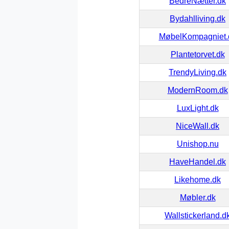
BedreNætter.dk
Bydahlliving.dk
MøbelKompagniet.
Plantetorvet.dk
TrendyLiving.dk
ModernRoom.dk
LuxLight.dk
NiceWall.dk
Unishop.nu
HaveHandel.dk
Likehome.dk
Møbler.dk
Wallstickerland.d