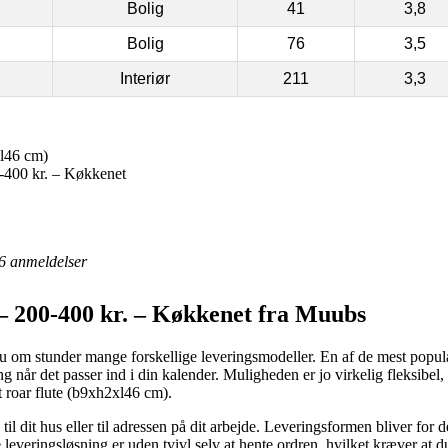
Bolig
41
3,8
Bolig
76
3,5
Interiør
211
3,3
xl46 cm)
400 kr. – Køkkenet
6
anmeldelser
– 200-400 kr. – Køkkenet fra Muubs
 om stunder mange forskellige leveringsmodeller. En af de mest populære
g når det passer ind i din kalender. Muligheden er jo virkelig fleksibel, 
 roar flute (b9xh2xl46 cm).
l dit hus eller til adressen på dit arbejde. Leveringsformen bliver for 
e leveringsløsning er uden tvivl selv at hente ordren, hvilket kræver at 