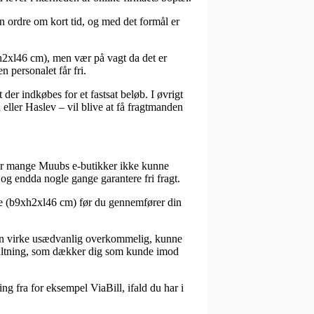
 ordre om kort tid, og med det formål er
h2xl46 cm), men vær på vagt da det er
n personalet får fri.
der indkøbes for et fastsat beløb. I øvrigt
ller Haslev – vil blive at få fragtmanden
d har mange Muubs e-butikker ikke kunne
 og endda nogle gange garantere fri fragt.
ute (b9xh2xl46 cm) før du gennemfører din
 kan virke usædvanlig overkommelig, kunne
nstaltning, som dækker dig som kunde imod
ng fra for eksempel ViaBill, ifald du har i