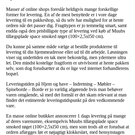
Masser af online shops foreslår heldigvis mange forskellige
former for levering. En af de mest benyttede er i vore dage
levering til en pakkeshop, så du selv har mulighed for at hente
ordren når det passer dig. Fragttypen er jo temmelig smart, samt
endda også den prisbilligste type af levering ved køb af Muubs
tillægsplade space smoked røget (100×2,5xl50 cm).
Du kunne på samme måde vælge at bestille produkterne til
levering til din hjemmeadresse eller ud til dit arbejde. Løsningen
viser sig undertiden en tak mere bekostelig, men ydermere ultra
let. Den mindst kostelige fragtform er utvivlsomt at hente pakken
selv, som dog forudsætter at du er lige ved internet forhandlerens
bopæl.
Leveringstiden på Hjem og have – Indretning – Møbler –
Spiseborde – Borde er jo vældig afgørende hvis man behøver
varen omgående, så med det formål er det skam relevant at man
finder det estimerede leveringstidspunkt på den vedkommende
vare.
En masse online butikker annoncerer 1 dags levering på mange
af deres varenumre, eksempelvis Muubs tillægsplade space
smoked røget (100×2,5xl50 cm), men som trods alt er forudsat at
ordren aflægges før et nøjagtigt klokkeslæt, med hensynstagen