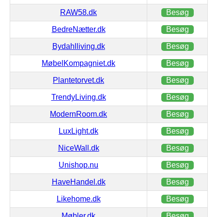
RAW58.dk
Besøg
BedreNætter.dk
Besøg
Bydahlliving.dk
Besøg
MøbelKompagniet.dk
Besøg
Plantetorvet.dk
Besøg
TrendyLiving.dk
Besøg
ModernRoom.dk
Besøg
LuxLight.dk
Besøg
NiceWall.dk
Besøg
Unishop.nu
Besøg
HaveHandel.dk
Besøg
Likehome.dk
Besøg
Møbler.dk
Besøg