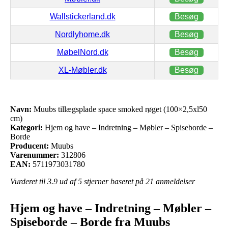
Wallstickerland.dk
Besøg
Nordlyhome.dk
Besøg
MøbelNord.dk
Besøg
XL-Møbler.dk
Besøg
Navn:
Muubs tillægsplade space smoked røget (100×2,5xl50
cm)
Kategori:
Hjem og have – Indretning – Møbler – Spiseborde –
Borde
Producent:
Muubs
Varenummer:
312806
EAN:
5711973031780
Vurderet til
3.9
ud af 5 stjerner baseret på
21
anmeldelser
Hjem og have – Indretning – Møbler –
Spiseborde – Borde fra Muubs