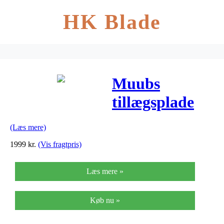
HK Blade
Muubs
tillægsplade
space smoked
(Læs mere)
røget
1999
kr.
(Vis fragtpris)
(100×2,5xl50
Læs mere »
cm)
Køb nu »