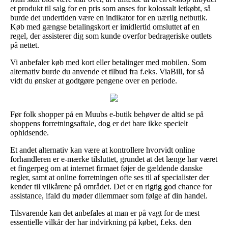
et produkt til salg for en pris som anses for kolossalt letkøbt, så
burde det undertiden være en indikator for en uærlig netbutik.
Køb med gængse betalingskort er imidlertid omsluttet af en
regel, der assisterer dig som kunde overfor bedrageriske outlets
på nettet.
Vi anbefaler køb med kort eller betalinger med mobilen. Som
alternativ burde du anvende et tilbud fra f.eks. ViaBill, for så
vidt du ønsker at godtgøre pengene over en periode.
Før folk shopper på en Muubs e-butik behøver de altid se på
shoppens forretningsaftale, dog er det bare ikke specielt
ophidsende.
Et andet alternativ kan være at kontrollere hvorvidt online
forhandleren er e-mærke tilsluttet, grundet at det længe har været
et fingerpeg om at internet firmaet føjer de gældende danske
regler, samt at online forretningen ofte ses til af specialister der
kender til vilkårene på området. Det er en rigtig god chance for
assistance, ifald du møder dilemmaer som følge af din handel.
Tilsvarende kan det anbefales at man er på vagt for de mest
essentielle vilkår der har indvirkning på købet, f.eks. den