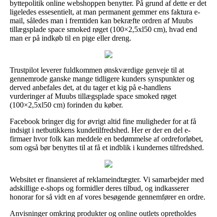
byttepolitik online webshoppen benytter. På grund af dette er det
ligeledes essesentielt, at man permanent gemmer ens faktura e-
mail, således man i fremtiden kan bekræfte ordren af Muubs
tillægsplade space smoked røget (100×2,5xl50 cm), hvad end
man er på indkøb til en pige eller dreng.
Trustpilot leverer fuldkommen ønskværdige genveje til at
gennemrode ganske mange tidligere kunders synspunkter og
derved anbefales det, at du tager et kig på e-handlens
vurderinger af Muubs tillægsplade space smoked røget
(100×2,5xl50 cm) forinden du køber.
Facebook bringer dig for øvrigt altid fine muligheder for at få
indsigt i netbutikkens kundetilfredshed. Her er der en del e-
firmaer hvor folk kan meddele en bedømmelse af ordreforløbet,
som også bør benyttes til at få et indblik i kundernes tilfredshed.
Websitet er finansieret af reklameindtægter. Vi samarbejder med
adskillige e-shops og formidler deres tilbud, og indkasserer
honorar for så vidt en af vores besøgende gennemfører en ordre.
Anvisninger omkring produkter og online outlets opretholdes