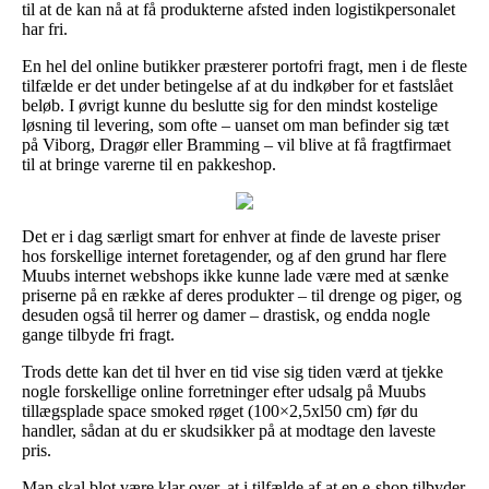
til at de kan nå at få produkterne afsted inden logistikpersonalet
har fri.
En hel del online butikker præsterer portofri fragt, men i de fleste
tilfælde er det under betingelse af at du indkøber for et fastslået
beløb. I øvrigt kunne du beslutte sig for den mindst kostelige
løsning til levering, som ofte – uanset om man befinder sig tæt
på Viborg, Dragør eller Bramming – vil blive at få fragtfirmaet
til at bringe varerne til en pakkeshop.
Det er i dag særligt smart for enhver at finde de laveste priser
hos forskellige internet foretagender, og af den grund har flere
Muubs internet webshops ikke kunne lade være med at sænke
priserne på en række af deres produkter – til drenge og piger, og
desuden også til herrer og damer – drastisk, og endda nogle
gange tilbyde fri fragt.
Trods dette kan det til hver en tid vise sig tiden værd at tjekke
nogle forskellige online forretninger efter udsalg på Muubs
tillægsplade space smoked røget (100×2,5xl50 cm) før du
handler, sådan at du er skudsikker på at modtage den laveste
pris.
Man skal blot være klar over, at i tilfælde af at en e-shop tilbyder