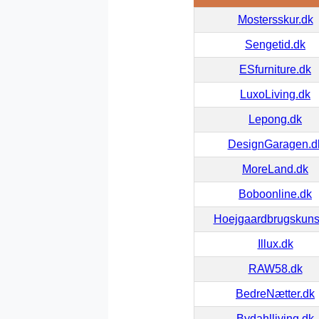
Mostersskur.dk
Sengetid.dk
ESfurniture.dk
LuxoLiving.dk
Lepong.dk
DesignGaragen.d
MoreLand.dk
Boboonline.dk
Hoejgaardbrugskuns
Illux.dk
RAW58.dk
BedreNætter.dk
Bydahlliving.dk