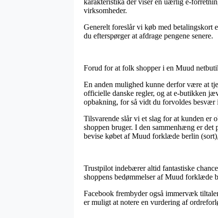
karakteristika der viser en uærlig e-forretn
virksomheder.
Generelt foreslår vi køb med betalingskort e
du efterspørger at afdrage pengene senere.
Forud for at folk shopper i en Muud netbutik
En anden mulighed kunne derfor være at tjek
officielle danske regler, og at e-butikken j
opbakning, for så vidt du forvoldes besvær 
Tilsvarende slår vi et slag for at kunden er
shoppen bruger. I den sammenhæng er det på
bevise købet af Muud forklæde berlin (sort)
Trustpilot indebærer altid fantastiske chan
shoppens bedømmelser af Muud forklæde berl
Facebook frembyder også immervæk tiltalende
er muligt at notere en vurdering af ordrefo