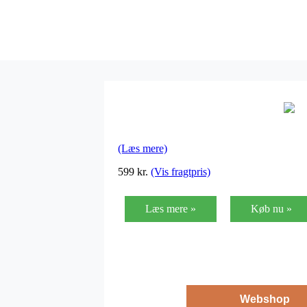
(Læs mere)
599
kr.
(Vis fragtpris)
Læs mere »
Køb nu »
Webshop