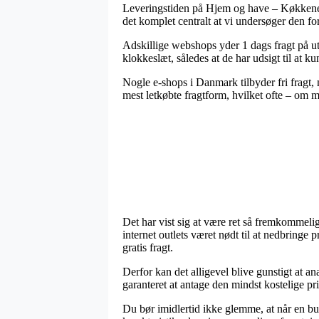
Leveringstiden på Hjem og have – Køkkenet 
det komplet centralt at vi undersøger den fo
Adskillige webshops yder 1 dags fragt på uta
klokkeslæt, således at de har udsigt til at ku
Nogle e-shops i Danmark tilbyder fri fragt, me
mest letkøbte fragtform, hvilket ofte – om m
Det har vist sig at være ret så fremkommelig
internet outlets været nødt til at nedbringe 
gratis fragt.
Derfor kan det alligevel blive gunstigt at an
garanteret at antage den mindst kostelige pri
Du bør imidlertid ikke glemme, at når en buti