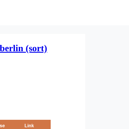
erlin (sort)
se
Link