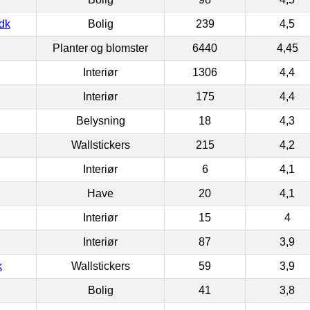
dk
Bolig
239
4,5
Planter og blomster
6440
4,45
Interiør
1306
4,4
Interiør
175
4,4
Belysning
18
4,3
Wallstickers
215
4,2
Interiør
6
4,1
Have
20
4,1
Interiør
15
4
Interiør
87
3,9
k
Wallstickers
59
3,9
Bolig
41
3,8