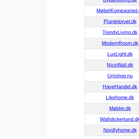
MøbelKompagniet.
Plantetorvet.dk
TrendyLiving.dk
ModernRoom.dk
LuxLight.dk
NiceWall.dk
Unishop.nu
HaveHandel.dk
Likehome.dk
Møbler.dk
Wallstickerland.d
Nordlyhome.dk