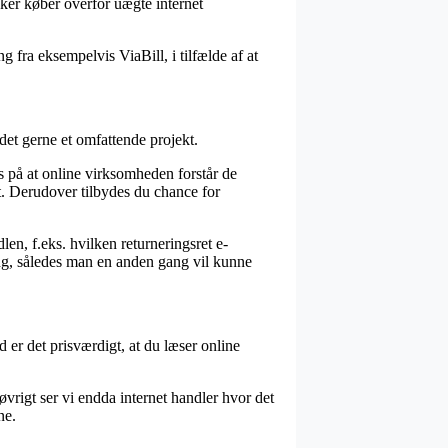
kker køber overfor uægte internet
g fra eksempelvis ViaBill, i tilfælde af at
det gerne et omfattende projekt.
s på at online virksomheden forstår de
et. Derudover tilbydes du chance for
len, f.eks. hvilken returneringsret e-
ng, således man en anden gang vil kunne
 er det prisværdigt, at du læser online
vrigt ser vi endda internet handler hvor det
ne.