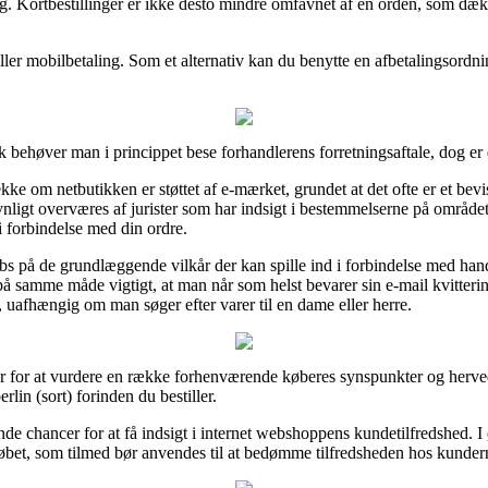
ing. Kortbestillinger er ikke desto mindre omfavnet af en orden, som dæ
ller mobilbetaling. Som et alternativ kan du benytte en afbetalingsordnin
 behøver man i princippet bese forhandlerens forretningsaftale, dog er 
ke om netbutikken er støttet af e-mærket, grundet at det ofte er et bevi
ævnligt overværes af jurister som har indsigt i bestemmelserne på områd
i forbindelse med din ordre.
 obs på de grundlæggende vilkår der kan spille ind i forbindelse med hand
 samme måde vigtigt, at man når som helst bevarer sin e-mail kvitteri
, uafhængig om man søger efter varer til en dame eller herre.
cer for at vurdere en række forhenværende køberes synspunkter og herved
in (sort) forinden du bestiller.
 chancer for at få indsigt i internet webshoppens kundetilfredshed. I ø
rløbet, som tilmed bør anvendes til at bedømme tilfredsheden hos kunder