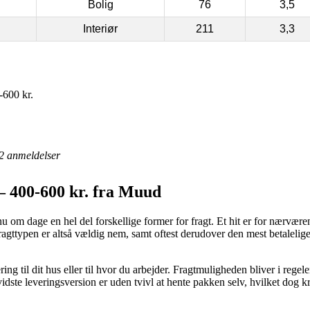
Bolig
76
3,5
Interiør
211
3,3
600 kr.
2
anmeldelser
– 400-600 kr. fra Muud
u om dage en hel del forskellige former for fragt. Et hit er for nærværen
Fragttypen er altså vældig nem, samt oftest derudover den mest betalel
ing til dit hus eller til hvor du arbejder. Fragtmuligheden bliver i regele
idste leveringsversion er uden tvivl at hente pakken selv, hvilket dog 