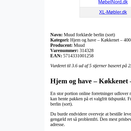
MøbelNord.dk
XL-Møbler.dk
Navn:
Muud forklæde berlin (sort)
Kategori:
Hjem og have – Køkkenet – 400-
Producent:
Muud
Varenummer:
314328
EAN:
5714331001258
Vurderet til
3.6
ud af 5 stjerner baseret på
2
Hjem og have – Køkkenet 
En stor portion online forretninger udlover n
kan hente pakken på et valgfrit tidspunkt. 
berlin (sort).
Du burde endvidere overveje at bestille lever
gengæld ret så problemfri. Den mest prisbev
adresse.