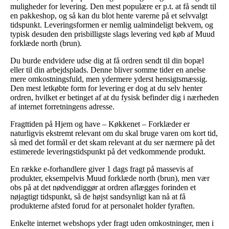
muligheder for levering. Den mest populære er p.t. at få sendt til
en pakkeshop, og så kan du blot hente varerne på et selvvalgt
tidspunkt. Leveringsformen er nemlig ualmindeligt bekvem, og
typisk desuden den prisbilligste slags levering ved køb af Muud
forklæde north (brun).
Du burde endvidere udse dig at få ordren sendt til din bopæl
eller til din arbejdsplads. Denne bliver somme tider en anelse
mere omkostningsfuld, men ydermere yderst hensigtsmæssig.
Den mest letkøbte form for levering er dog at du selv henter
ordren, hvilket er betinget af at du fysisk befinder dig i nærheden
af internet forretningens adresse.
Fragttiden på Hjem og have – Køkkenet – Forklæder er
naturligvis ekstremt relevant om du skal bruge varen om kort tid,
så med det formål er det skam relevant at du ser nærmere på det
estimerede leveringstidspunkt på det vedkommende produkt.
En række e-forhandlere giver 1 dags fragt på massevis af
produkter, eksempelvis Muud forklæde north (brun), men vær
obs på at det nødvendiggør at ordren aflægges forinden et
nøjagtigt tidspunkt, så de højst sandsynligt kan nå at få
produkterne afsted forud for at personalet holder fyraften.
Enkelte internet webshops yder fragt uden omkostninger, men i