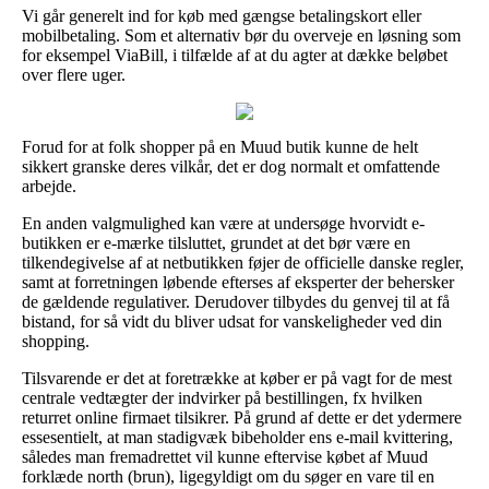
Vi går generelt ind for køb med gængse betalingskort eller
mobilbetaling. Som et alternativ bør du overveje en løsning som
for eksempel ViaBill, i tilfælde af at du agter at dække beløbet
over flere uger.
Forud for at folk shopper på en Muud butik kunne de helt
sikkert granske deres vilkår, det er dog normalt et omfattende
arbejde.
En anden valgmulighed kan være at undersøge hvorvidt e-
butikken er e-mærke tilsluttet, grundet at det bør være en
tilkendegivelse af at netbutikken føjer de officielle danske regler,
samt at forretningen løbende efterses af eksperter der behersker
de gældende regulativer. Derudover tilbydes du genvej til at få
bistand, for så vidt du bliver udsat for vanskeligheder ved din
shopping.
Tilsvarende er det at foretrække at køber er på vagt for de mest
centrale vedtægter der indvirker på bestillingen, fx hvilken
returret online firmaet tilsikrer. På grund af dette er det ydermere
essesentielt, at man stadigvæk bibeholder ens e-mail kvittering,
således man fremadrettet vil kunne eftervise købet af Muud
forklæde north (brun), ligegyldigt om du søger en vare til en