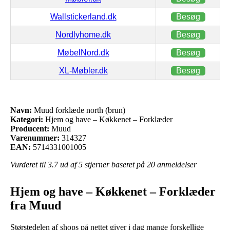
Wallstickerland.dk
Besøg
Nordlyhome.dk
Besøg
MøbelNord.dk
Besøg
XL-Møbler.dk
Besøg
Navn:
Muud forklæde north (brun)
Kategori:
Hjem og have – Køkkenet – Forklæder
Producent:
Muud
Varenummer:
314327
EAN:
5714331001005
Vurderet til
3.7
ud af 5 stjerner baseret på
20
anmeldelser
Hjem og have – Køkkenet – Forklæder
fra Muud
Størstedelen af shops på nettet giver i dag mange forskellige