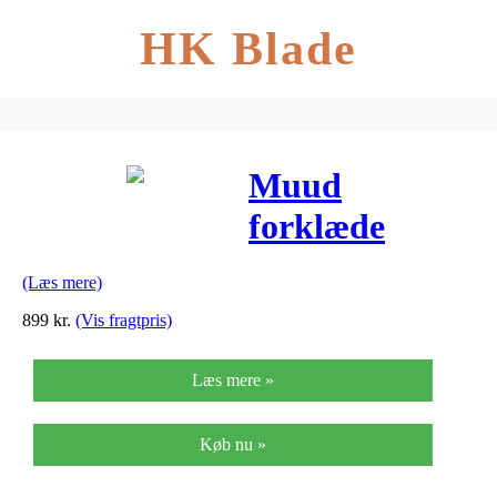
HK Blade
Muud
forklæde
north (brun)
(Læs mere)
899
kr.
(Vis fragtpris)
Læs mere »
Køb nu »