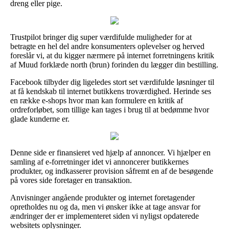
dreng eller pige.
Trustpilot bringer dig super værdifulde muligheder for at
betragte en hel del andre konsumenters oplevelser og herved
foreslår vi, at du kigger nærmere på internet forretningens kritik
af Muud forklæde north (brun) forinden du lægger din bestilling.
Facebook tilbyder dig ligeledes stort set værdifulde løsninger til
at få kendskab til internet butikkens troværdighed. Herinde ses
en række e-shops hvor man kan formulere en kritik af
ordreforløbet, som tillige kan tages i brug til at bedømme hvor
glade kunderne er.
Denne side er finansieret ved hjælp af annoncer. Vi hjælper en
samling af e-forretninger idet vi annoncerer butikkernes
produkter, og indkasserer provision såfremt en af de besøgende
på vores side foretager en transaktion.
Anvisninger angående produkter og internet foretagender
opretholdes nu og da, men vi ønsker ikke at tage ansvar for
ændringer der er implementeret siden vi nyligst opdaterede
websitets oplysninger.