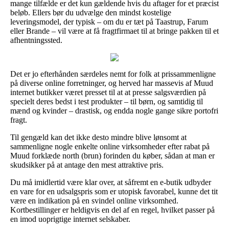
mange tilfælde er det kun gældende hvis du aftager for et præcist
beløb. Ellers bør du udvælge den mindst kostelige
leveringsmodel, der typisk – om du er tæt på Taastrup, Farum
eller Brande – vil være at få fragtfirmaet til at bringe pakken til et
afhentningssted.
Det er jo efterhånden særdeles nemt for folk at prissammenligne
på diverse online forretninger, og herved har massevis af Muud
internet butikker været presset til at at presse salgsværdien på
specielt deres bedst i test produkter – til børn, og samtidig til
mænd og kvinder – drastisk, og endda nogle gange sikre portofri
fragt.
Til gengæld kan det ikke desto mindre blive lønsomt at
sammenligne nogle enkelte online virksomheder efter rabat på
Muud forklæde north (brun) forinden du køber, sådan at man er
skudsikker på at antage den mest attraktive pris.
Du må imidlertid være klar over, at såfremt en e-butik udbyder
en vare for en udsalgspris som er utopisk favorabel, kunne det tit
være en indikation på en svindel online virksomhed.
Kortbestillinger er heldigvis en del af en regel, hvilket passer på
en imod uoprigtige internet selskaber.