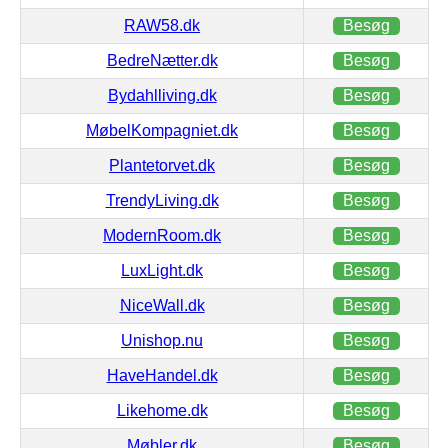
RAW58.dk
Besøg
BedreNætter.dk
Besøg
Bydahlliving.dk
Besøg
MøbelKompagniet.dk
Besøg
Plantetorvet.dk
Besøg
TrendyLiving.dk
Besøg
ModernRoom.dk
Besøg
LuxLight.dk
Besøg
NiceWall.dk
Besøg
Unishop.nu
Besøg
HaveHandel.dk
Besøg
Likehome.dk
Besøg
Møbler.dk
Besøg