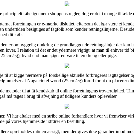
e principielt løbe igennem shoppens regler, dog er det i mange tilfæld
net forretningen er e-mærke tilsluttet, eftersom det bør være et kendete
ngen undertiden besigtiges af fagfolk som kender retningslinjerne. Desud
 med dit køb.
nden er omhyggelig omkring de grundlæggende retningslinjer der kan h
 lover. I relation til det er det ydermere vigtigt, at man til enhver tid 
 (25 cm/eg), hvad end man søger en vare til en dreng eller pige.
e til at kigge nærmere på forskellige aktuelle forbrugeres iagttagelser og 
edømmelser af Naga cirkel wood (25 cm/eg) forud for at du placerer din
e metoder til at få kendskab til online forretningens troværdighed. Ti
gså må tages i brug til afvejning af tidligere kunders oplevelser.
mer. Vi har aftaler med en stribe online forhandlere hvor vi fremviser v
nde på vores hjemmeside udfører en bestilling.
dlere opretholdes rutinemæssigt, men der gives ikke garantier imod mod