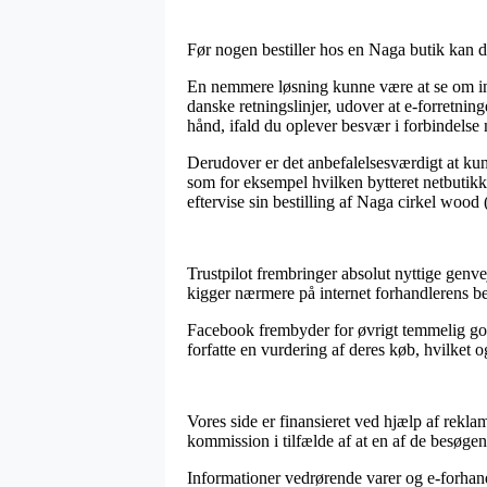
Før nogen bestiller hos en Naga butik kan d
En nemmere løsning kunne være at se om inter
danske retningslinjer, udover at e-forretni
hånd, ifald du oplever besvær i forbindelse
Derudover er det anbefalelsesværdigt at ku
som for eksempel hvilken bytteret netbutikken
eftervise sin bestilling af Naga cirkel wood
Trustpilot frembringer absolut nyttige genvej
kigger nærmere på internet forhandlerens b
Facebook frembyder for øvrigt temmelig god
forfatte en vurdering af deres køb, hvilket o
Vores side er finansieret ved hjælp af rekla
kommission i tilfælde af at en af de besøge
Informationer vedrørende varer og e-forhan