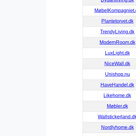
MøbelKompagniet.
Plantetorvet.dk
TrendyLiving.dk
ModernRoom.dk
LuxLight.dk
NiceWall.dk
Unishop.nu
HaveHandel.dk
Likehome.dk
Møbler.dk
Wallstickerland.d
Nordlyhome.dk