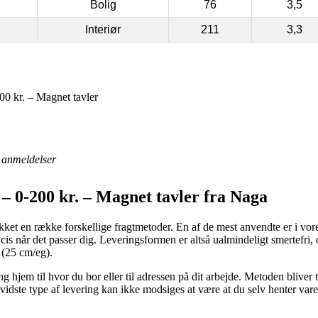
Bolig
76
3,5
Interiør
211
3,3
0 kr. – Magnet tavler
anmeldelser
– 0-200 kr. – Magnet tavler fra Naga
kket en række forskellige fragtmetoder. En af de mest anvendte er i vore
cis når det passer dig. Leveringsformen er altså ualmindeligt smertefri,
 (25 cm/eg).
g hjem til hvor du bor eller til adressen på dit arbejde. Metoden bliver 
idste type af levering kan ikke modsiges at være at du selv henter vare