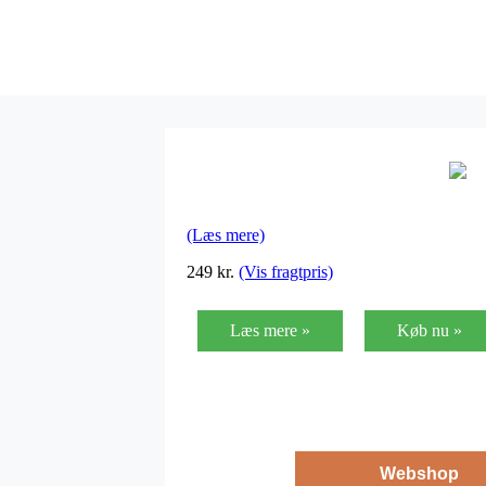
(Læs mere)
249
kr.
(Vis fragtpris)
Læs mere »
Køb nu »
Webshop