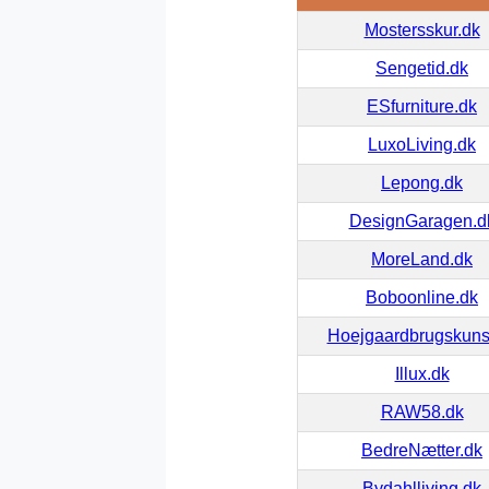
Mostersskur.dk
Sengetid.dk
ESfurniture.dk
LuxoLiving.dk
Lepong.dk
DesignGaragen.d
MoreLand.dk
Boboonline.dk
Hoejgaardbrugskuns
Illux.dk
RAW58.dk
BedreNætter.dk
Bydahlliving.dk