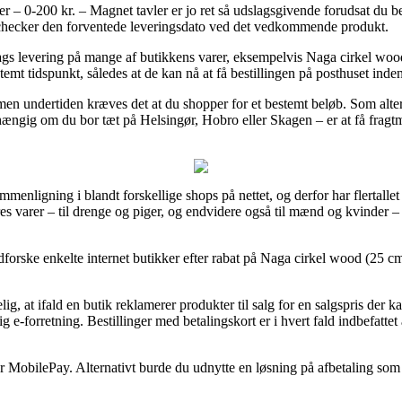
– 0-200 kr. – Magnet tavler er jo ret så udslagsgivende forudsat du be
an checker den forventede leveringsdato ved det vedkommende produkt.
ags levering på mange af butikkens varer, eksempelvis Naga cirkel wood
stemt tidspunkt, således at de kan nå at få bestillingen på posthuset ind
en undertiden kræves det at du shopper for et bestemt beløb. Som alter
fhængig om du bor tæt på Helsingør, Hobro eller Skagen – er at få fragtma
menligning i blandt forskellige shops på nettet, og derfor har flertallet
res varer – til drenge og piger, og endvidere også til mænd og kvinder
dforske enkelte internet butikker efter rabat på Naga cirkel wood (25 cm/
g, at ifald en butik reklamerer produkter til salg for en salgspris der 
e-forretning. Bestillinger med betalingskort er i hvert fald indbefatte
ler MobilePay. Alternativt burde du udnytte en løsning på afbetaling som 