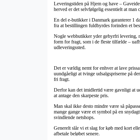
Leveringstiden på Hjem og have – Gaveideer 
herved er det selvfølgelig essentielt at m
En del e-butikker i Danmark garanterer 1 d
fra at bestillingen fuldbyrdes forinden et be
Nogle webbutikker yder gebyrfri levering, m
form for fragt, som i de fleste tilfælde – ua
udleveringssted.
Det er vældig nemt for enhver at lave prissam
uundgåeligt at tvinge udsalgspriserne på de
fri fragt.
Derfor kan det imidlertid være gavnligt at u
at antage den skarpeste pris.
Man skal ikke desto mindre være så påpasseli
mange gange være et symbol på en snydagtig 
svindlende netshops.
Generelt slår vi et slag for køb med kort el
afbetale beløbet senere.