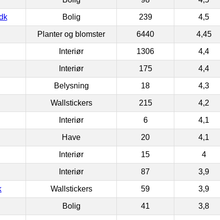
dk
Bolig
239
4,5
Planter og blomster
6440
4,45
Interiør
1306
4,4
Interiør
175
4,4
Belysning
18
4,3
Wallstickers
215
4,2
Interiør
6
4,1
Have
20
4,1
Interiør
15
4
Interiør
87
3,9
k
Wallstickers
59
3,9
Bolig
41
3,8