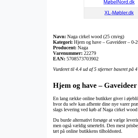
MøbelNord.dk
XL-Møbler.dk
Navn:
Naga cirkel wood (25 cm/eg)
Kategori:
Hjem og have – Gaveideer – 0-20
Producent:
Naga
Varenummer:
22279
EAN:
5708573703902
Vurderet til
4.4
ud af 5 stjerner baseret på
4
Hjem og have – Gaveideer 
En lang række online butikker giver i øjebli
hvor du selv kan afhente dine nye varer præ
slags levering ved køb af Naga cirkel wood
Du burde alternativt forsøge at vælge leverin
men også vældig smertefri. Den mest prisbev
tæt på online butikkens tilholdssted.