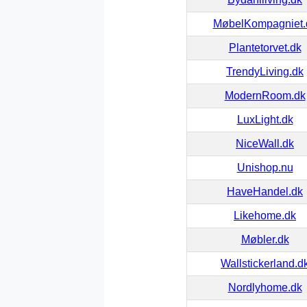
MøbelKompagniet.
Plantetorvet.dk
TrendyLiving.dk
ModernRoom.dk
LuxLight.dk
NiceWall.dk
Unishop.nu
HaveHandel.dk
Likehome.dk
Møbler.dk
Wallstickerland.d
Nordlyhome.dk