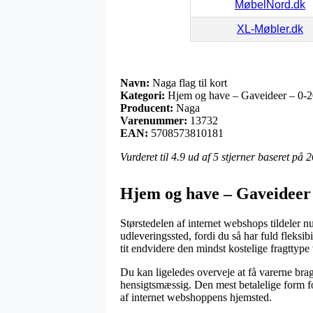
MøbelNord.dk
XL-Møbler.dk
Navn:
Naga flag til kort
Kategori:
Hjem og have – Gaveideer – 0-20
Producent:
Naga
Varenummer:
13732
EAN:
5708573810181
Vurderet til
4.9
ud af 5 stjerner baseret på
2
Hjem og have – Gaveideer 
Størstedelen af internet webshops tildeler nu
udleveringssted, fordi du så har fuld fleksibil
tit endvidere den mindst kostelige fragttype 
Du kan ligeledes overveje at få varerne brag
hensigtsmæssig. Den mest betalelige form for
af internet webshoppens hjemsted.