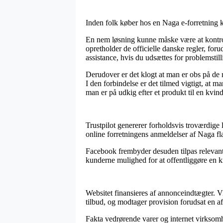
Inden folk køber hos en Naga e-forretning k
En nem løsning kunne måske være at kontrolle
opretholder de officielle danske regler, for
assistance, hvis du udsættes for problemstil
Derudover er det klogt at man er obs på de 
I den forbindelse er det tilmed vigtigt, at 
man er på udkig efter et produkt til en kvin
Trustpilot genererer forholdsvis troværdige l
online forretningens anmeldelser af Naga fla
Facebook frembyder desuden tilpas relevante
kunderne mulighed for at offentliggøre en kr
Websitet finansieres af annonceindtægter. V
tilbud, og modtager provision forudsat en af
Fakta vedrørende varer og internet virksomh