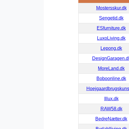
Mostersskur.dk
Sengetid.dk
ESfurniture.dk
LuxoLiving.dk
Lepong.dk
DesignGaragen.d
MoreLand.dk
Boboonline.dk
Hoejgaardbrugskuns
Illux.dk
RAW58.dk
BedreNætter.dk
Bydahlliving.dk