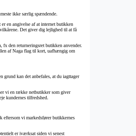
t meste ikke særlig spændende.
er en angivelse af at internet butikken
kårene. Det giver dig lejlighed til at få
, fx den returneringsret butikken anvender.
dlen af Naga flag til kort, uafhængig om
en grund kan det anbefales, at du iagttager
ser vi en række netbutikker som giver
eje kundernes tilfredshed.
ark eftersom vi markedsfører butikkernes
ntielt er iværksat siden vi senest