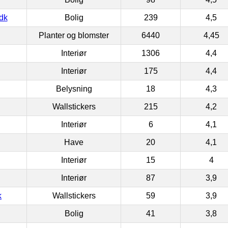
dk
Bolig
239
4,5
Planter og blomster
6440
4,45
Interiør
1306
4,4
Interiør
175
4,4
Belysning
18
4,3
Wallstickers
215
4,2
Interiør
6
4,1
Have
20
4,1
Interiør
15
4
Interiør
87
3,9
k
Wallstickers
59
3,9
Bolig
41
3,8