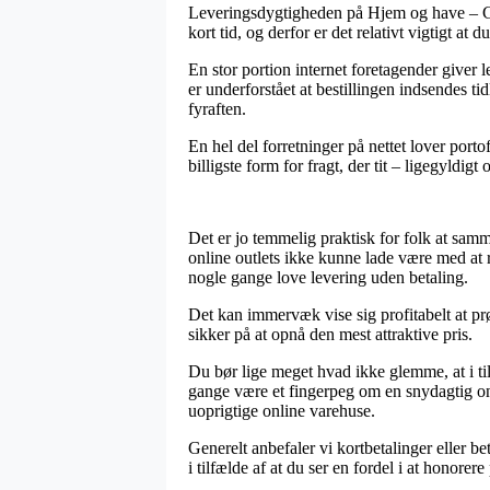
Leveringsdygtigheden på Hjem og have – Ga
kort tid, og derfor er det relativt vigtigt 
En stor portion internet foretagender giver
er underforstået at bestillingen indsendes ti
fyraften.
En hel del forretninger på nettet lover port
billigste form for fragt, der tit – ligegyldig
Det er jo temmelig praktisk for folk at samm
online outlets ikke kunne lade være med at 
nogle gange love levering uden betaling.
Det kan immervæk vise sig profitabelt at prøv
sikker på at opnå den mest attraktive pris.
Du bør lige meget hvad ikke glemme, at i til
gange være et fingerpeg om en snydagtig onl
uoprigtige online varehuse.
Generelt anbefaler vi kortbetalinger eller 
i tilfælde af at du ser en fordel i at honore