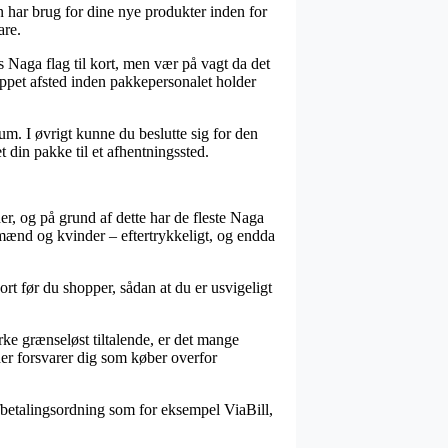
har brug for dine nye produkter inden for
are.
 Naga flag til kort, men vær på vagt da det
skippet afsted inden pakkepersonalet holder
um. I øvrigt kunne du beslutte sig for den
t din pakke til et afhentningssted.
er, og på grund af dette har de fleste Naga
 mænd og kvinder – eftertrykkeligt, og endda
kort før du shopper, sådan at du er usvigeligt
rke grænseløst tiltalende, er det mange
der forsvarer dig som køber overfor
fbetalingsordning som for eksempel ViaBill,