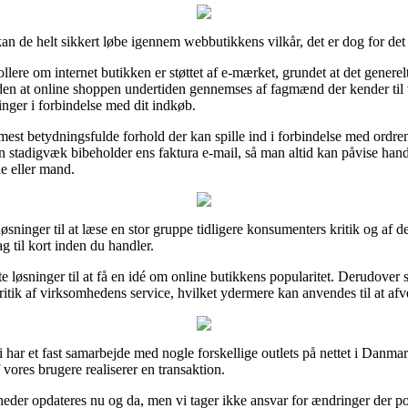
an de helt sikkert løbe igennem webbutikkens vilkår, det er dog for de
re om internet butikken er støttet af e-mærket, grundet at det generelt 
uden at online shoppen undertiden gennemses af fagmænd der kender til vil
linger i forbindelse med dit indkøb.
mest betydningsfulde forhold der kan spille ind i forbindelse med ordren
man stadigvæk bibeholder ens faktura e-mail, så man altid kan påvise han
de eller mand.
øsninger til at læse en stor gruppe tidligere konsumenters kritik og af d
g til kort inden du handler.
 løsninger til at få en idé om online butikkens popularitet. Derudover 
itik af virksomhedens service, hvilket ydermere kan anvendes til at afv
i har et fast samarbejde med nogle forskellige outlets på nettet i Danm
 vores brugere realiserer en transaktion.
eder opdateres nu og da, men vi tager ikke ansvar for ændringer der pote