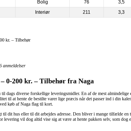
Bolig
76
3,5
Interiør
211
3,3
0 kr. – Tilbehør
6
anmeldelser
– 0-200 kr. – Tilbehør fra Naga
 til dags diverse forskellige leveringsmidler. En af de mest almindelige er
itet til at hente de bestilte varer lige præcis når det passer ind i din kal
ved køb af Naga flag til kort.
t til dit hus eller til dit arbejdes adresse. Den bliver i mange tilfælde
 levering vil dog altid vise sig at være at hente pakken selv, som dog er