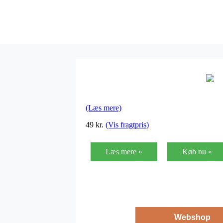
(Læs mere)
49
kr.
(Vis fragtpris)
Læs mere »
Køb nu »
Webshop