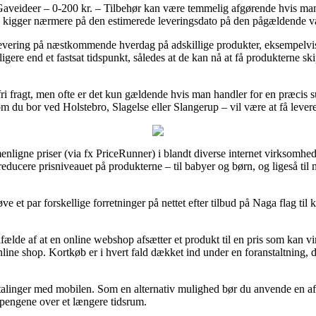
veideer – 0-200 kr. – Tilbehør kan være temmelig afgørende hvis man 
at du kigger nærmere på den estimerede leveringsdato på den pågældende v
 levering på næstkommende hverdag på adskillige produkter, eksempelvis
dligere end et fastsat tidspunkt, således at de kan nå at få produkterne 
ofri fragt, men ofte er det kun gældende hvis man handler for en præcis s
t om du bor ved Holstebro, Slagelse eller Slangerup – vil være at få levere
enligne priser (via fx PriceRunner) i blandt diverse internet virksomhed
reducere prisniveauet på produkterne – til babyer og børn, og ligeså til
e et par forskellige forretninger på nettet efter tilbud på Naga flag til 
fælde af at en online webshop afsætter et produkt til en pris som kan vi
ine shop. Kortkøb er i hvert fald dækket ind under en foranstaltning, 
betalinger med mobilen. Som en alternativ mulighed bør du anvende en a
re pengene over et længere tidsrum.