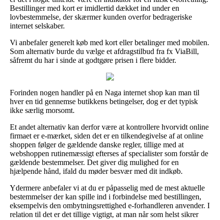
Bestillinger med kort er imidlertid dækket ind under en
lovbestemmelse, der skærmer kunden overfor bedrageriske
internet selskaber.
Vi anbefaler generelt køb med kort eller betalinger med mobilen.
Som alternativ burde du vælge et afdragstilbud fra fx ViaBill,
såfremt du har i sinde at godtgøre prisen i flere bidder.
Forinden nogen handler på en Naga internet shop kan man til
hver en tid gennemse butikkens betingelser, dog er det typisk
ikke særlig morsomt.
Et andet alternativ kan derfor være at kontrollere hvorvidt online
firmaet er e-mærket, siden det er en tilkendegivelse af at online
shoppen følger de gældende danske regler, tillige med at
webshoppen rutinemæssigt efterses af specialister som forstår de
gældende bestemmelser. Det giver dig mulighed for en
hjælpende hånd, ifald du møder besvær med dit indkøb.
Ydermere anbefaler vi at du er påpasselig med de mest aktuelle
bestemmelser der kan spille ind i forbindelse med bestillingen,
eksempelvis den ombytningsrettighed e-forhandleren anvender. I
relation til det er det tillige vigtigt, at man når som helst sikrer