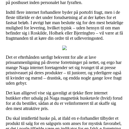
på posthuset inden personalet har fyraften.
Indtil flere internet forhandlere byder på portofri fragt, men i de
fleste tilfælde er det under forudsætning af at der købes for et
fastsat beløb. I øvrigt bør man beslutte sig for den mest betalelige
mulighed for levering, hvilket typisk – uden hensyn til om man
befinder sig i Roskilde, Holbæk eller Bjerringbro – vil være at få
fragtmanden til at køre din ordre til et udleveringssted.
Det er efterhånden særligt bekvemt for alle at lave
prissammenligning på diverse forretninger på nettet, og ergo har
mange Naga internet foretagender set sig tvunget til at presse
prisniveauet på deres produkter – til juniorer, og yderligere også
til kvinder og mænd – drastisk, og endda nogle gange love fragt
uden gebyr.
Det kan alligevel vise sig gavnligt at tjekke flere internet
butikker efter udsalg på Naga magnetisk husketavle (hvid) forud
for at du bestiller, sådan at du er velinformeret til at skaffe sig
den mest attraktive pris.
Du skal imidlertid huske på, at ifald en e-forhandler tilbyder et
produkt til salg for en salgspris som anses for mystisk favorabel,
er det i nogle tilfælde være en indikator for en falsk e-forretning.