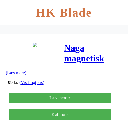
HK Blade
Naga
magnetisk
husketavle
(Læs mere)
(hvid)
199
kr.
(Vis fragtpris)
Læs mere »
Køb nu »