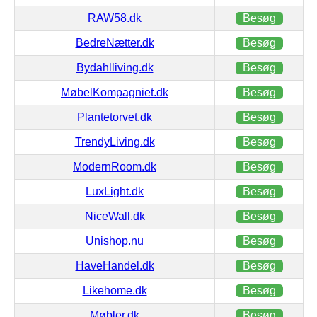
RAW58.dk
Besøg
BedreNætter.dk
Besøg
Bydahlliving.dk
Besøg
MøbelKompagniet.dk
Besøg
Plantetorvet.dk
Besøg
TrendyLiving.dk
Besøg
ModernRoom.dk
Besøg
LuxLight.dk
Besøg
NiceWall.dk
Besøg
Unishop.nu
Besøg
HaveHandel.dk
Besøg
Likehome.dk
Besøg
Møbler.dk
Besøg