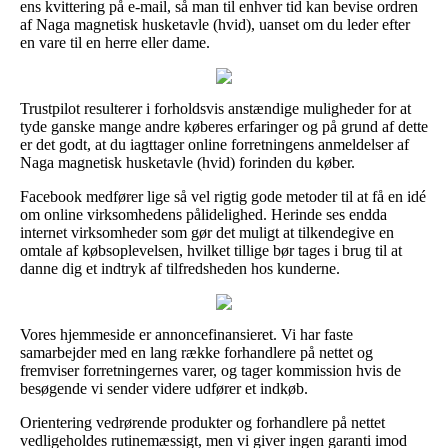
ens kvittering på e-mail, så man til enhver tid kan bevise ordren
af Naga magnetisk husketavle (hvid), uanset om du leder efter
en vare til en herre eller dame.
Trustpilot resulterer i forholdsvis anstændige muligheder for at
tyde ganske mange andre køberes erfaringer og på grund af dette
er det godt, at du iagttager online forretningens anmeldelser af
Naga magnetisk husketavle (hvid) forinden du køber.
Facebook medfører lige så vel rigtig gode metoder til at få en idé
om online virksomhedens pålidelighed. Herinde ses endda
internet virksomheder som gør det muligt at tilkendegive en
omtale af købsoplevelsen, hvilket tillige bør tages i brug til at
danne dig et indtryk af tilfredsheden hos kunderne.
Vores hjemmeside er annoncefinansieret. Vi har faste
samarbejder med en lang række forhandlere på nettet og
fremviser forretningernes varer, og tager kommission hvis de
besøgende vi sender videre udfører et indkøb.
Orientering vedrørende produkter og forhandlere på nettet
vedligeholdes rutinemæssigt, men vi giver ingen garanti imod