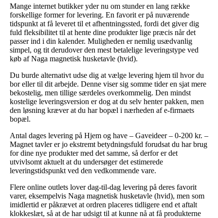
Mange internet butikker yder nu om stunder en lang række
forskellige former for levering. En favorit er på nuværende
tidspunkt at få leveret til et afhentningssted, fordi det giver dig
fuld fleksibilitet til at hente dine produkter lige præcis når det
passer ind i din kalender. Muligheden er nemlig usædvanlig
simpel, og tit derudover den mest betalelige leveringstype ved
køb af Naga magnetisk husketavle (hvid).
Du burde alternativt udse dig at vælge levering hjem til hvor du
bor eller til dit arbejde. Denne viser sig somme tider en sjat mere
bekostelig, men tillige særdeles overkommelig. Den mindst
kostelige leveringsversion er dog at du selv henter pakken, men
den løsning kræver at du har bopæl i nærheden af e-firmaets
bopæl.
Antal dages levering på Hjem og have – Gaveideer – 0-200 kr. –
Magnet tavler er jo ekstremt betydningsfuld forudsat du har brug
for dine nye produkter med det samme, så derfor er det
utvivlsomt aktuelt at du undersøger det estimerede
leveringstidspunkt ved den vedkommende vare.
Flere online outlets lover dag-til-dag levering på deres favorit
varer, eksempelvis Naga magnetisk husketavle (hvid), men som
imidlertid er påkrævet at ordren placeres tidligere end et aftalt
klokkeslæt, så at de har udsigt til at kunne nå at få produkterne