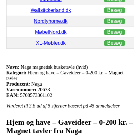
Wallstickerland.dk
Besøg
Nordlyhome.dk
Besøg
MøbelNord.dk
Besøg
XL-Møbler.dk
Besøg
Navn:
Naga magnetisk husketavle (hvid)
Kategori:
Hjem og have – Gaveideer – 0-200 kr. – Magnet
tavler
Producent:
Naga
Varenummer:
20633
EAN:
5708573361102
Vurderet til
3.8
ud af 5 stjerner baseret på
45
anmeldelser
Hjem og have – Gaveideer – 0-200 kr. –
Magnet tavler fra Naga