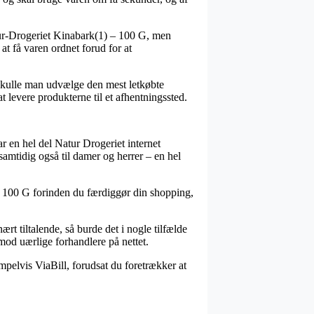
atur-Drogeriet Kinabark(1) – 100 G, men
 at få varen ordnet forud for at
er skulle man udvælge den mest letkøbte
 levere produkterne til et afhentningssted.
r en hel del Natur Drogeriet internet
samtidig også til damer og herrer – en hel
– 100 G forinden du færdiggør din shopping,
rt tiltalende, så burde det i nogle tilfælde
imod uærlige forhandlere på nettet.
mpelvis ViaBill, forudsat du foretrækker at