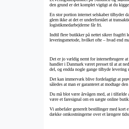
den grund er det komplet vigtigt at du kigg
En stor portion internet selskaber tilbyder
glem ikke at det er underforstået at transakti
logistikmedarbejderne får fri.
Indtil flere butikker på nettet sikrer fragt
leveringsmetode, hvilket ofte – hvad end man
Det er jo vældig nemt for internetbrugere a
handler i Danmark været presset til at at ne
del, og endda nogle gange tilbyde levering 
Det kan immervæk blive fordelagtigt at prø
således at man er garanteret at modtage den 
Du må blot være årvågen med, at i tilfælde a
være et faresignal om en uægte online butik.
Vi anbefaler generelt bestillinger med kort 
dække omkostningerne over et længere tid