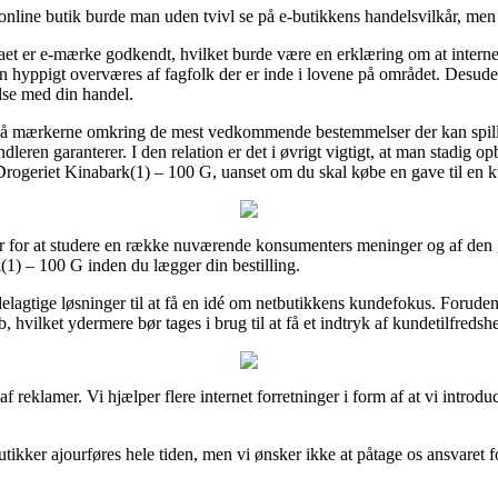
 online butik burde man uden tvivl se på e-butikkens handelsvilkår, men
rmaet er e-mærke godkendt, hvilket burde være en erklæring om at inter
n hyppigt overværes af fagfolk der er inde i lovene på området. Desuden 
else med din handel.
på mærkerne omkring de mest vedkommende bestemmelser der kan spille i
dleren garanterer. I den relation er det i øvrigt vigtigt, at man stadig op
ogeriet Kinabark(1) – 100 G, uanset om du skal købe en gave til en k
r for at studere en række nuværende konsumenters meninger og af den gr
(1) – 100 G inden du lægger din bestilling.
delagtige løsninger til at få en idé om netbutikkens kundefokus. Foruden 
 hvilket ydermere bør tages i brug til at få et indtryk af kundetilfredsh
 reklamer. Vi hjælper flere internet forretninger i form af at vi introduc
ker ajourføres hele tiden, men vi ønsker ikke at påtage os ansvaret for 