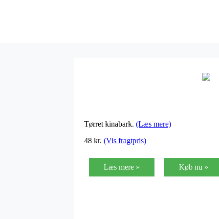
Tørret kinabark.
(Læs mere)
48
kr.
(Vis fragtpris)
Læs mere »
Køb nu »