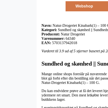
Webshop
Navn:
Natur-Drogeriet Kinabark(1) – 100
Kategori:
Sundhed og skønhed || Sundheds
Producent:
Natur Drogeriet
Varenummer:
64340
EAN:
5703137942018
Vurderet til
3.9
ud af 5 stjerner baseret på
2
Sundhed og skønhed || Sun
Mange online shops foreslår på nuværende ti
blot gå forbi efter din bestilling når det p
Natur-Drogeriet Kinabark(1) – 100 G.
Du kan endvidere prøve at få det leveret hje
ydermere ret smart. Den mest letkøbte lever
butikkens lager.
Leveringstidspunktet på Sundhed og skønhed 