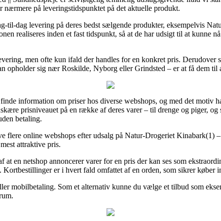
er nærmere på leveringstidspunktet på det aktuelle produkt.
 dag-til-dag levering på deres bedst sælgende produkter, eksempelvis N
onen realiseres inden et fast tidspunkt, så at de har udsigt til at kunne nå
fri levering, men ofte kun ifald der handles for en konkret pris. Derudov
 opholder sig nær Roskilde, Nyborg eller Grindsted – er at få dem til at
t finde information om priser hos diverse webshops, og med det motiv ha
dskære prisniveauet på en række af deres varer – til drenge og piger, og 
uden betaling.
ve flere online webshops efter udsalg på Natur-Drogeriet Kinabark(1) 
mest attraktive pris.
f at en netshop annoncerer varer for en pris der kan ses som ekstraordinæ
 Kortbestillinger er i hvert fald omfattet af en orden, som sikrer køber 
eller mobilbetaling. Som et alternativ kunne du vælge et tilbud som ekse
srum.