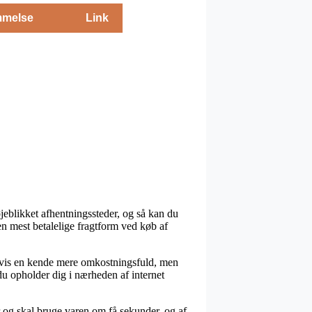
melse
Link
eblikket afhentningssteder, og så kan du
den mest betalelige fragtform ved køb af
nligvis en kende mere omkostningsfuld, men
du opholder dig i nærheden af internet
 og skal bruge varen om få sekunder, og af