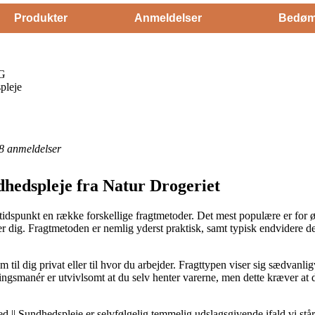
Produkter
Anmeldelser
Bedøm
 G
pleje
8
anmeldelser
dhedspleje fra Natur Drogeriet
dspunkt en række forskellige fragtmetoder. Det mest populære er for øj
asser dig. Fragtmetoden er nemlig yderst praktisk, samt typisk endvidere 
m til dig privat eller til hvor du arbejder. Fragttypen viser sig sædva
ingsmanér er utvivlsomt at du selv henter varerne, men dette kræver at 
|| Sundhedspleje er selvfølgelig temmelig udslagsgivende ifald vi står