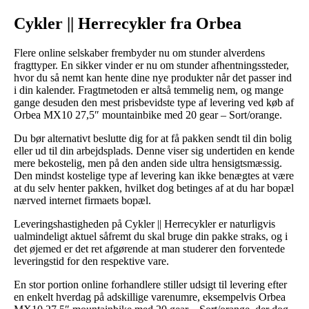
Cykler || Herrecykler fra Orbea
Flere online selskaber frembyder nu om stunder alverdens
fragttyper. En sikker vinder er nu om stunder afhentningssteder,
hvor du så nemt kan hente dine nye produkter når det passer ind
i din kalender. Fragtmetoden er altså temmelig nem, og mange
gange desuden den mest prisbevidste type af levering ved køb af
Orbea MX10 27,5″ mountainbike med 20 gear – Sort/orange.
Du bør alternativt beslutte dig for at få pakken sendt til din bolig
eller ud til din arbejdsplads. Denne viser sig undertiden en kende
mere bekostelig, men på den anden side ultra hensigtsmæssig.
Den mindst kostelige type af levering kan ikke benægtes at være
at du selv henter pakken, hvilket dog betinges af at du har bopæl
nærved internet firmaets bopæl.
Leveringshastigheden på Cykler || Herrecykler er naturligvis
ualmindeligt aktuel såfremt du skal bruge din pakke straks, og i
det øjemed er det ret afgørende at man studerer den forventede
leveringstid for den respektive vare.
En stor portion online forhandlere stiller udsigt til levering efter
en enkelt hverdag på adskillige varenumre, eksempelvis Orbea