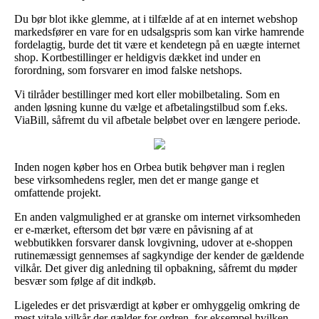
Du bør blot ikke glemme, at i tilfælde af at en internet webshop
markedsfører en vare for en udsalgspris som kan virke hamrende
fordelagtig, burde det tit være et kendetegn på en uægte internet
shop. Kortbestillinger er heldigvis dækket ind under en
forordning, som forsvarer en imod falske netshops.
Vi tilråder bestillinger med kort eller mobilbetaling. Som en
anden løsning kunne du vælge et afbetalingstilbud som f.eks.
ViaBill, såfremt du vil afbetale beløbet over en længere periode.
Inden nogen køber hos en Orbea butik behøver man i reglen
bese virksomhedens regler, men det er mange gange et
omfattende projekt.
En anden valgmulighed er at granske om internet virksomheden
er e-mærket, eftersom det bør være en påvisning af at
webbutikken forsvarer dansk lovgivning, udover at e-shoppen
rutinemæssigt gennemses af sagkyndige der kender de gældende
vilkår. Det giver dig anledning til opbakning, såfremt du møder
besvær som følge af dit indkøb.
Ligeledes er det prisværdigt at køber er omhyggelig omkring de
mest vitale vilkår der gælder for ordren, for eksempel hvilken