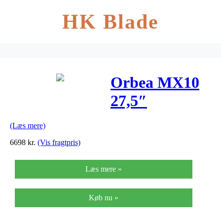
HK Blade
Orbea MX10
27,5″
mountainbike
(Læs mere)
med 20 gear –
6698
kr.
(Vis fragtpris)
Sort/orange
Læs mere »
Køb nu »