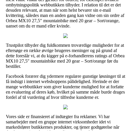
ombytningspolitik webbutikken tilbyder. I relation til det er det
desuden relevant, at man når som helst bevarer sin e-mail
kvittering, således man en anden gang kan vidne om sin ordre af
Orbea MX10 27,5″ mountainbike med 20 gear – Sort/orange,
uanset om du er mand eller kvinde.
Trustpilot tilbyder dig fuldkommen troværdige muligheder for at
eftersøge en række øvrige brugeres meninger og på grund af
dette foreslår vi, at du kigger på e-forhandlerens ratings af Orbea
MX10 27,5″ mountainbike med 20 gear – Sort/orange før du
bestiller.
Facebook forærer dig ydermere regulære gunstige løsninger til at
få indsigt i internet webshoppens pålidelighed. Herinde er der
mange webbutikker som giver kunderne mulighed for at forfatte
en evaluering af deres køb, hvilket på samme måde burde drages
fordel af til vurdering af hvor tilfredse kunderne er.
Vores side er finansieret af indtægter fra reklamer. Vi har
samarbejder med en gruppe internet virksomheder idet vi
markedsfører butikkernes produkter, og tjener godtgørelse når