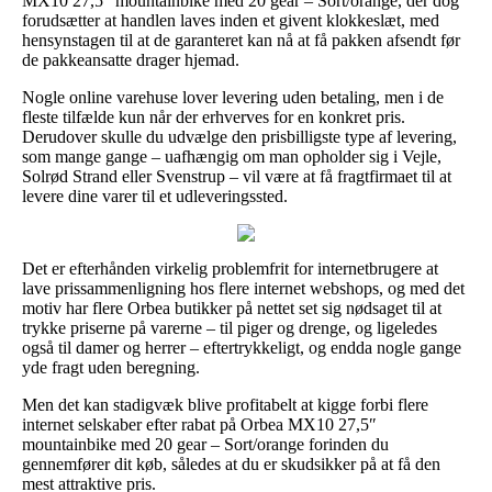
MX10 27,5″ mountainbike med 20 gear – Sort/orange, der dog
forudsætter at handlen laves inden et givent klokkeslæt, med
hensynstagen til at de garanteret kan nå at få pakken afsendt før
de pakkeansatte drager hjemad.
Nogle online varehuse lover levering uden betaling, men i de
fleste tilfælde kun når der erhverves for en konkret pris.
Derudover skulle du udvælge den prisbilligste type af levering,
som mange gange – uafhængig om man opholder sig i Vejle,
Solrød Strand eller Svenstrup – vil være at få fragtfirmaet til at
levere dine varer til et udleveringssted.
Det er efterhånden virkelig problemfrit for internetbrugere at
lave prissammenligning hos flere internet webshops, og med det
motiv har flere Orbea butikker på nettet set sig nødsaget til at
trykke priserne på varerne – til piger og drenge, og ligeledes
også til damer og herrer – eftertrykkeligt, og endda nogle gange
yde fragt uden beregning.
Men det kan stadigvæk blive profitabelt at kigge forbi flere
internet selskaber efter rabat på Orbea MX10 27,5″
mountainbike med 20 gear – Sort/orange forinden du
gennemfører dit køb, således at du er skudsikker på at få den
mest attraktive pris.