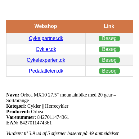
Webshop
Link
Cykelpartner.dk
Besøg
Cykler.dk
Besøg
Cykelexperten.dk
Besøg
Pedalatleten.dk
Besøg
Navn:
Orbea MX10 27,5″ mountainbike med 20 gear –
Sort/orange
Kategori:
Cykler || Herrecykler
Producent:
Orbea
Varenummer:
8427011474361
EAN:
8427011474361
Vurderet til
3.9
ud af 5 stjerner baseret på
49
anmeldelser