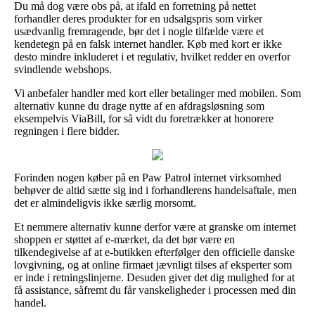
Du må dog være obs på, at ifald en forretning på nettet
forhandler deres produkter for en udsalgspris som virker
usædvanlig fremragende, bør det i nogle tilfælde være et
kendetegn på en falsk internet handler. Køb med kort er ikke
desto mindre inkluderet i et regulativ, hvilket redder en overfor
svindlende webshops.
Vi anbefaler handler med kort eller betalinger med mobilen. Som
alternativ kunne du drage nytte af en afdragsløsning som
eksempelvis ViaBill, for så vidt du foretrækker at honorere
regningen i flere bidder.
Forinden nogen køber på en Paw Patrol internet virksomhed
behøver de altid sætte sig ind i forhandlerens handelsaftale, men
det er almindeligvis ikke særlig morsomt.
Et nemmere alternativ kunne derfor være at granske om internet
shoppen er støttet af e-mærket, da det bør være en
tilkendegivelse af at e-butikken efterfølger den officielle danske
lovgivning, og at online firmaet jævnligt tilses af eksperter som
er inde i retningslinjerne. Desuden giver det dig mulighed for at
få assistance, såfremt du får vanskeligheder i processen med din
handel.