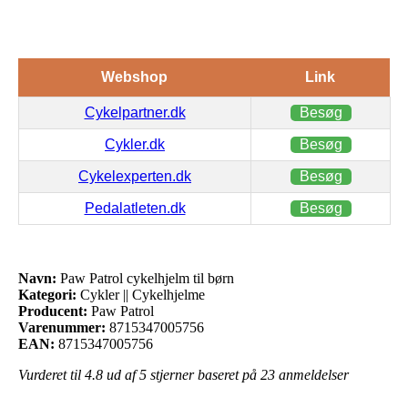
Webshop
Link
Cykelpartner.dk
Besøg
Cykler.dk
Besøg
Cykelexperten.dk
Besøg
Pedalatleten.dk
Besøg
Navn:
Paw Patrol cykelhjelm til børn
Kategori:
Cykler || Cykelhjelme
Producent:
Paw Patrol
Varenummer:
8715347005756
EAN:
8715347005756
Vurderet til
4.8
ud af 5 stjerner baseret på
23
anmeldelser