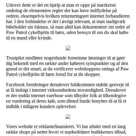
Udover dette er det en hjælp at man er oppe på mærkerne
omkring de elementære regler der kan have indflydelse på
ordren, eksempelvis hvilken returneringsret internet forhandleren
har. I den forbindelse er det i øvrigt relevant, at man stadigvæk
bibeholder sin faktura, så man altid kan dokumentere sin ordre af
Paw Patrol cykelhjelm til børn, uden hensyn til om du skal købe
til en mand eller kvinde.
Trustpilot medfører nogenlunde fornemme løsninger til at gøre
dig bekendt med en række andre køberes synspunkter og af den
grund er det smart, at du verificerer webshoppens ratings af Paw
Patrol cykelhjelm til børn forud for at du shopper.
Facebook frembringer derudover fuldkommen stabile genveje til
at få indsigt i internet virksomhedens troværdighed. Derudover
er der endda internet varehuse som tilbyder folk at tilkendegive
en vurdering af deres køb, som tilmed burde benyttes til at få et
indblik i tidligere kunders oplevelser.
Vores website er reklamefinansieret. Vi har aftaler med en lang
række shops på nettet hvori vi markedsfører butikkernes tilbud,