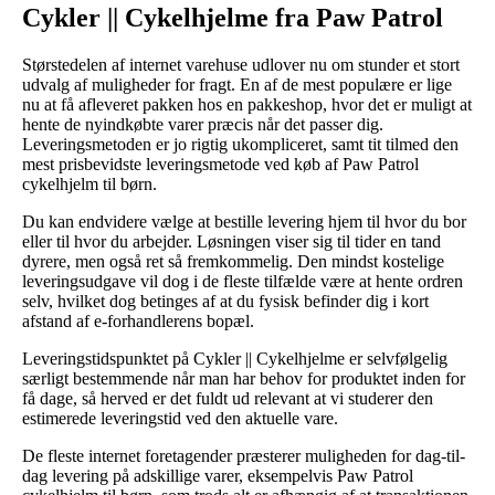
Cykler || Cykelhjelme fra Paw Patrol
Størstedelen af internet varehuse udlover nu om stunder et stort
udvalg af muligheder for fragt. En af de mest populære er lige
nu at få afleveret pakken hos en pakkeshop, hvor det er muligt at
hente de nyindkøbte varer præcis når det passer dig.
Leveringsmetoden er jo rigtig ukompliceret, samt tit tilmed den
mest prisbevidste leveringsmetode ved køb af Paw Patrol
cykelhjelm til børn.
Du kan endvidere vælge at bestille levering hjem til hvor du bor
eller til hvor du arbejder. Løsningen viser sig til tider en tand
dyrere, men også ret så fremkommelig. Den mindst kostelige
leveringsudgave vil dog i de fleste tilfælde være at hente ordren
selv, hvilket dog betinges af at du fysisk befinder dig i kort
afstand af e-forhandlerens bopæl.
Leveringstidspunktet på Cykler || Cykelhjelme er selvfølgelig
særligt bestemmende når man har behov for produktet inden for
få dage, så herved er det fuldt ud relevant at vi studerer den
estimerede leveringstid ved den aktuelle vare.
De fleste internet foretagender præsterer muligheden for dag-til-
dag levering på adskillige varer, eksempelvis Paw Patrol