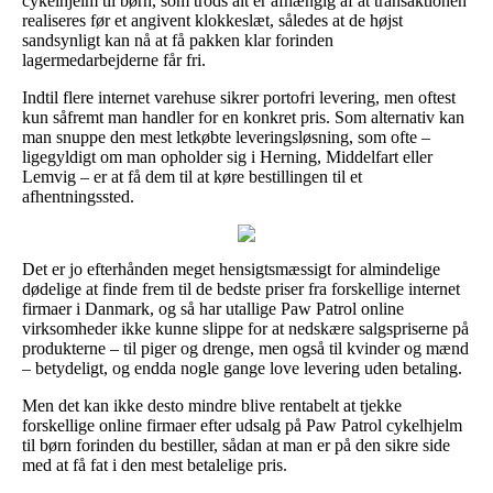
cykelhjelm til børn, som trods alt er afhængig af at transaktionen
realiseres før et angivent klokkeslæt, således at de højst
sandsynligt kan nå at få pakken klar forinden
lagermedarbejderne får fri.
Indtil flere internet varehuse sikrer portofri levering, men oftest
kun såfremt man handler for en konkret pris. Som alternativ kan
man snuppe den mest letkøbte leveringsløsning, som ofte –
ligegyldigt om man opholder sig i Herning, Middelfart eller
Lemvig – er at få dem til at køre bestillingen til et
afhentningssted.
Det er jo efterhånden meget hensigtsmæssigt for almindelige
dødelige at finde frem til de bedste priser fra forskellige internet
firmaer i Danmark, og så har utallige Paw Patrol online
virksomheder ikke kunne slippe for at nedskære salgspriserne på
produkterne – til piger og drenge, men også til kvinder og mænd
– betydeligt, og endda nogle gange love levering uden betaling.
Men det kan ikke desto mindre blive rentabelt at tjekke
forskellige online firmaer efter udsalg på Paw Patrol cykelhjelm
til børn forinden du bestiller, sådan at man er på den sikre side
med at få fat i den mest betalelige pris.