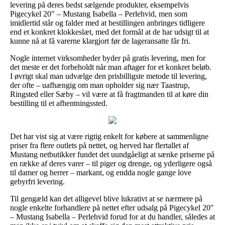
levering på deres bedst sælgende produkter, eksempelvis
Pigecykel 20″ – Mustang Isabella – Perlehvid, men som
imidlertid står og falder med at bestillingen anbringes tidligere
end et konkret klokkeslæt, med det formål at de har udsigt til at
kunne nå at få varerne klargjort før de lageransatte får fri.
Nogle internet virksomheder byder på gratis levering, men for
det meste er det forbeholdt når man aftager for et konkret beløb.
I øvrigt skal man udvælge den prisbilligste metode til levering,
der ofte – uafhængig om man opholder sig nær Taastrup,
Ringsted eller Sæby – vil være at få fragtmanden til at køre din
bestilling til et afhentningssted.
Det har vist sig at være rigtig enkelt for købere at sammenligne
priser fra flere outlets på nettet, og herved har flertallet af
Mustang netbutikker fundet det uundgåeligt at sænke priserne på
en række af deres varer – til piger og drenge, og yderligere også
til damer og herrer – markant, og endda nogle gange love
gebyrfri levering.
Til gengæld kan det alligevel blive lukrativt at se nærmere på
nogle enkelte forhandlere på nettet efter udsalg på Pigecykel 20″
– Mustang Isabella – Perlehvid forud for at du handler, således at