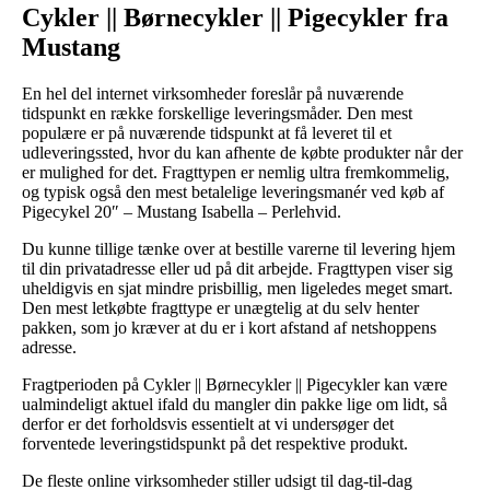
Cykler || Børnecykler || Pigecykler fra
Mustang
En hel del internet virksomheder foreslår på nuværende
tidspunkt en række forskellige leveringsmåder. Den mest
populære er på nuværende tidspunkt at få leveret til et
udleveringssted, hvor du kan afhente de købte produkter når der
er mulighed for det. Fragttypen er nemlig ultra fremkommelig,
og typisk også den mest betalelige leveringsmanér ved køb af
Pigecykel 20″ – Mustang Isabella – Perlehvid.
Du kunne tillige tænke over at bestille varerne til levering hjem
til din privatadresse eller ud på dit arbejde. Fragttypen viser sig
uheldigvis en sjat mindre prisbillig, men ligeledes meget smart.
Den mest letkøbte fragttype er unægtelig at du selv henter
pakken, som jo kræver at du er i kort afstand af netshoppens
adresse.
Fragtperioden på Cykler || Børnecykler || Pigecykler kan være
ualmindeligt aktuel ifald du mangler din pakke lige om lidt, så
derfor er det forholdsvis essentielt at vi undersøger det
forventede leveringstidspunkt på det respektive produkt.
De fleste online virksomheder stiller udsigt til dag-til-dag