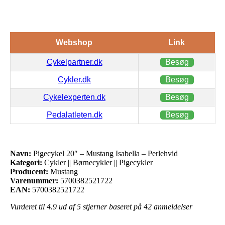
Webshop
Link
Cykelpartner.dk
Besøg
Cykler.dk
Besøg
Cykelexperten.dk
Besøg
Pedalatleten.dk
Besøg
Navn:
Pigecykel 20″ – Mustang Isabella – Perlehvid
Kategori:
Cykler || Børnecykler || Pigecykler
Producent:
Mustang
Varenummer:
5700382521722
EAN:
5700382521722
Vurderet til
4.9
ud af 5 stjerner baseret på
42
anmeldelser