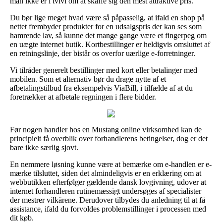
man ikke er i tvivl om at skaffe sig den mest attraktive pris.
Du bør lige meget hvad være så påpasselig, at ifald en shop på
nettet frembyder produkter for en udsalgspris der kan ses som
hamrende lav, så kunne det mange gange være et fingerpeg om
en uægte internet butik. Kortbestillinger er heldigvis omsluttet af
en retningslinje, der bistår os overfor uærlige e-forretninger.
Vi tilråder generelt bestillinger med kort eller betalinger med
mobilen. Som et alternativ bør du drage nytte af et
afbetalingstilbud fra eksempelvis ViaBill, i tilfælde af at du
foretrækker at afbetale regningen i flere bidder.
Før nogen handler hos en Mustang online virksomhed kan de
principielt få overblik over forhandlerens betingelser, dog er det
bare ikke særlig sjovt.
En nemmere løsning kunne være at bemærke om e-handlen er e-
mærke tilsluttet, siden det almindeligvis er en erklæring om at
webbutikken efterfølger gældende dansk lovgivning, udover at
internet forhandleren rutinemæssigt undersøges af specialister
der mestrer vilkårene. Derudover tilbydes du anledning til at få
assistance, ifald du forvoldes problemstillinger i processen med
dit køb.