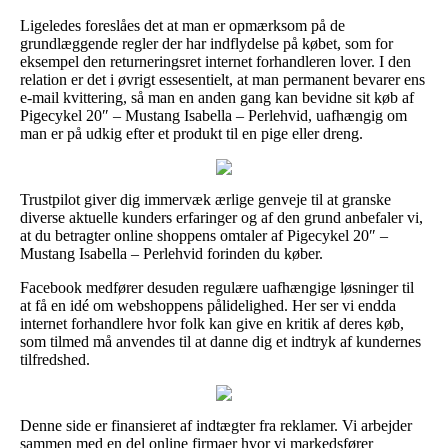
Ligeledes foreslåes det at man er opmærksom på de
grundlæggende regler der har indflydelse på købet, som for
eksempel den returneringsret internet forhandleren lover. I den
relation er det i øvrigt essesentielt, at man permanent bevarer ens
e-mail kvittering, så man en anden gang kan bevidne sit køb af
Pigecykel 20″ – Mustang Isabella – Perlehvid, uafhængig om
man er på udkig efter et produkt til en pige eller dreng.
Trustpilot giver dig immervæk ærlige genveje til at granske
diverse aktuelle kunders erfaringer og af den grund anbefaler vi,
at du betragter online shoppens omtaler af Pigecykel 20″ –
Mustang Isabella – Perlehvid forinden du køber.
Facebook medfører desuden regulære uafhængige løsninger til
at få en idé om webshoppens pålidelighed. Her ser vi endda
internet forhandlere hvor folk kan give en kritik af deres køb,
som tilmed må anvendes til at danne dig et indtryk af kundernes
tilfredshed.
Denne side er finansieret af indtægter fra reklamer. Vi arbejder
sammen med en del online firmaer hvor vi markedsfører