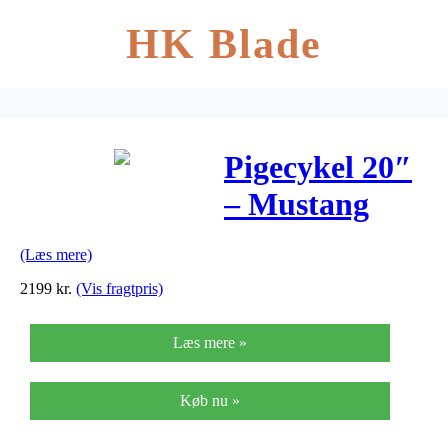
HK Blade
Pigecykel 20″
– Mustang
Isabella –
(Læs mere)
Perlehvid
2199
kr.
(Vis fragtpris)
Læs mere »
Køb nu »