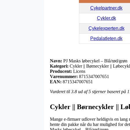
Cykelpartner.dk
Cykler.dk
Cykelexperten.dk
Pedalatleten.dk
Navn:
PJ Masks løbecykel – Blå/rød/grøn
Kategori:
Cykler || Børnecykler || Løbecyk
Producent:
Licens
Varenummer:
8715347007651
EAN:
8715347007651
Vurderet til
3.8
ud af 5 stjerner baseret på
1
Cykler || Børnecykler || Lø
Mange e-firmaer udlover heldigvis en lang ræ
hente din pakke når du har mulighed for det.
Masks løbecykel – Blå/rød/grøn.