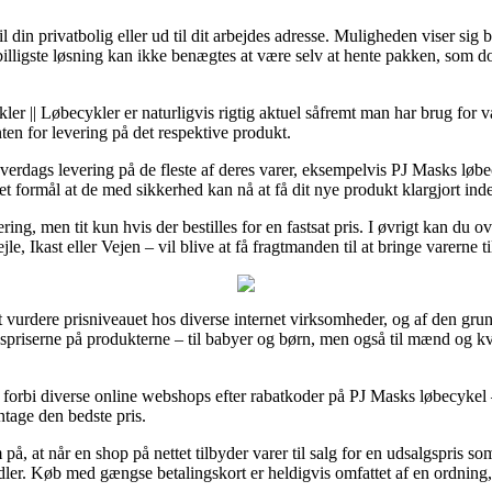
 din privatbolig eller ud til dit arbejdes adresse. Muligheden viser sig 
igste løsning kan ikke benægtes at være selv at hente pakken, som dog e
er || Løbecykler er naturligvis rigtig aktuel såfremt man har brug for 
onten for levering på det respektive produkt.
erdags levering på de fleste af deres varer, eksempelvis PJ Masks løbe
et formål at de med sikkerhed kan nå at få dit nye produkt klargjort inde
ing, men tit kun hvis der bestilles for en fastsat pris. I øvrigt kan du o
e, Ikast eller Vejen – vil blive at få fragtmanden til at bringe varerne 
 at vurdere prisniveauet hos diverse internet virksomheder, og af den gru
spriserne på produkterne – til babyer og børn, men også til mænd og kv
e forbi diverse online webshops efter rabatkoder på PJ Masks løbecykel 
ntage den bedste pris.
at når en shop på nettet tilbyder varer til salg for en udsalgspris som 
dler. Køb med gængse betalingskort er heldigvis omfattet af en ordning,