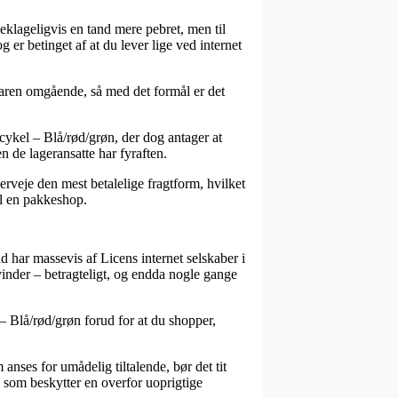
beklageligvis en tand mere pebret, men til
r betinget af at du lever lige ved internet
varen omgående, så med det formål er det
cykel – Blå/rød/grøn, der dog antager at
n de lageransatte har fyraften.
verveje den mest betalelige fragtform, hvilket
til en pakkeshop.
nd har massevis af Licens internet selskaber i
inder – betragteligt, og endda nogle gange
– Blå/rød/grøn forud for at du shopper,
anses for umådelig tiltalende, bør det tit
 som beskytter en overfor uoprigtige