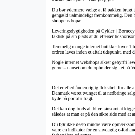
Du bør ydermere vælge at få pakken bragt til
gengæld ualmindeligt fremkommelig. Den bill
shoppens bopæl.
Leveringsdygtigheden på Cykler || Børnecykl
faktisk på sin plads at du efterser tidshoris
Temmelig mange internet butikker lover 1 hv
ordren laves inden et aftalt tidspunkt, med d
Nogle internet webshops sikrer gebyrfri lever
gerne – uanset om du opholder sig tæt på Vejl
Det er efterhånden rigtig fleksibelt for alle
Danmark været tvunget til at nedbringe salg
byde på portofri fragt.
Det kan dog trods alt blive lønsomt at kigg
således at man er på den sikre side med at a
Du bør ikke desto mindre være opmærksom på, 
være en indikator for en snydagtig e-forhan