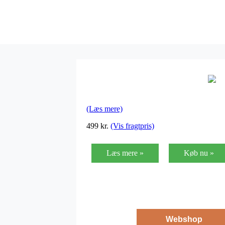
(Læs mere)
499
kr.
(Vis fragtpris)
Læs mere »
Køb nu »
Webshop