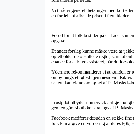
forhandlere på nettet.
Vi tilråder generelt betalinger med kort ell
en fordel i at afbetale prisen i flere bidder.
Forud for at folk bestiller på en Licens inte
opgave.
Et andet forslag kunne måske være at tjekk
opretholder de opstillede regler, samt at onl
chance for at blive assisteret, når du forvo
Ydermere rekommanderer vi at kunden er på 
ombytningsrettighed hjemmesiden tilsikrer. I
senere kan vidne om købet af PJ Masks løbec
Trustpilot tilbyder immervæk ærlige mulighe
gennemgår e-butikkens ratings af PJ Masks 
Facebook medfører desuden en række fine met
folk kan afgive en vurdering af deres køb, s