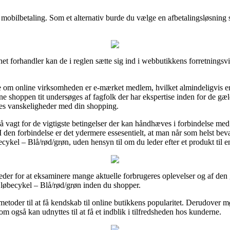
er mobilbetaling. Som et alternativ burde du vælge en afbetalingsløsning 
rnet forhandler kan de i reglen sætte sig ind i webbutikkens forretningsv
e om online virksomheden er e-mærket medlem, hvilket almindeligvis e
ine shoppen tit undersøges af fagfolk der har ekspertise inden for de gæl
ldes vanskeligheder med din shopping.
vagt for de vigtigste betingelser der kan håndhæves i forbindelse med 
 den forbindelse er det ydermere essesentielt, at man når som helst beva
ykel – Blå/rød/grøn, uden hensyn til om du leder efter et produkt til e
der for at eksaminere mange aktuelle forbrugeres oplevelser og af den 
løbecykel – Blå/rød/grøn inden du shopper.
oder til at få kendskab til online butikkens popularitet. Derudover mø
om også kan udnyttes til at få et indblik i tilfredsheden hos kunderne.