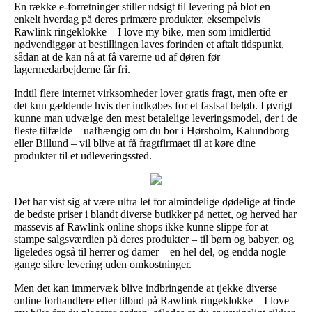
En række e-forretninger stiller udsigt til levering på blot en
enkelt hverdag på deres primære produkter, eksempelvis
Rawlink ringeklokke – I love my bike, men som imidlertid
nødvendiggør at bestillingen laves forinden et aftalt tidspunkt,
sådan at de kan nå at få varerne ud af døren før
lagermedarbejderne får fri.
Indtil flere internet virksomheder lover gratis fragt, men ofte er
det kun gældende hvis der indkøbes for et fastsat beløb. I øvrigt
kunne man udvælge den mest betalelige leveringsmodel, der i de
fleste tilfælde – uafhængig om du bor i Hørsholm, Kalundborg
eller Billund – vil blive at få fragtfirmaet til at køre dine
produkter til et udleveringssted.
Det har vist sig at være ultra let for almindelige dødelige at finde
de bedste priser i blandt diverse butikker på nettet, og herved har
massevis af Rawlink online shops ikke kunne slippe for at
stampe salgsværdien på deres produkter – til børn og babyer, og
ligeledes også til herrer og damer – en hel del, og endda nogle
gange sikre levering uden omkostninger.
Men det kan immervæk blive indbringende at tjekke diverse
online forhandlere efter tilbud på Rawlink ringeklokke – I love