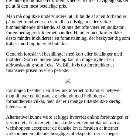
my bike før du placerer ordren, således at du er usvigeligt sikker
på at få den mest betalelige pris.
Man må dog ikke undervurdere, at i tilfælde af at en forhandler
på nettet frembyder en vare til en udsalgspris der virker
himmelråbende tiltalende, så kunne det ofte være en indikator
for en bedragerisk internet handler. Handler med kort er ikke
desto mindre inkluderet i en foranstaltning, der beskytter dig som
køber imod fup internet butikker.
Generelt foreslår vi bestillinger med kort eller betalinger med
mobilen. Som en anden løsning kan du drage nytte af en
afdragsløsning som f.eks. ViaBill, hvis du foretrækker at
finansiere prisen over en periode.
Før nogen bestiller i en Rawlink internet forhandler behøver
man til hver en tid gøre sig bekendt med indholdet af
forhandlerens vilkår, men det er i mange tilfælde ikke særlig
interessant.
Alternativet kunne være at kigge hvorvidt online forretningen er
verificeret af e-mærket, som skulle være en indikation om at
webshoppen accepterer de danske love, foruden at internet
virksomheden løbende besigtiges af eksperter der er meget