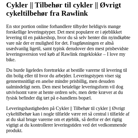
Cykler || Tilbehør til cykler || Øvrigt
cykeltilbehør fra Rawlink
En stor portion online forhandlere tilbyder heldigvis mange
forskellige leveringstyper. Det mest populære er i øjeblikket
levering til en pakkeshop, hvor du så selv henter din nyindkøbte
vare når der er mulighed for det. Fragtløsningen er altså
usædvanlig ligetil, samt typisk derudover den mest prisbevidste
leveringsversion ved køb af Rawlink ringeklokke – I love my
bike.
Du burde ligeledes foretrække at bestille varerne til levering til
din bolig eller til hvor du arbejder. Leveringstypen viser sig
gennemsnitligt en anelse mindre prisbillig, men desuden
ualmindeligt nem. Den mest betalelige leveringsform vil dog
utvivlsomt være at hente ordren selv, men dette kræver at du
fysisk befinder dig tæt på e-handlens bopæl.
Leveringshastigheden på Cykler || Tilbehør til cykler || Øvrigt
cykeltilbehør kan i nogle tilfælde være ret så central i tilfælde af
at du skal bruge varerne om et øjeblik, så derfor er det rigtig
vigtigt at du kontrollerer leveringstiden ved det vedkommende
produkt.