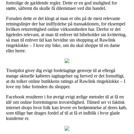
fortrolige de gældende regler. Dette er en god mulighed for
støtte, såfremt du skulle få dilemmaer ved din handel.
Foruden dette er det klogt at man er obs på de mest relevante
retningslinjer der har indflydelse på transaktionen, for eksempel
hvilken returrettighed online virksomheden har. Derfor er det
ligeledes relevant, at man til enhver tid bibeholder sin kvittering,
så man til enhver tid kan bevidne sin shopping af Rawlink
ringeklokke – I love my bike, om du skal shoppe til en dame
eller herre.
Trustpilot giver dig evigt fordelagtige genveje til at eftergå
mange aktuelle køberes iagttagelser og herved er det fornuftigt,
at du tolker online butikkens ratings af Rawlink ringeklokke – I
love my bike forinden du shopper.
Facebook resulterer i for øvrigt evigt ærlige metoder til at få en
idé om online forretningens troværdighed. Tilmed ser vi faktisk
internet shops hvor folk kan levere en bedømmelse af deres køb,
som tillige bør drages fordel af til at få et indblik i hvor glade
kunderne er.