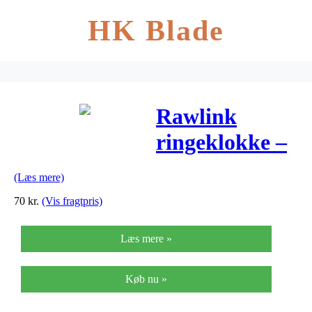
HK Blade
Rawlink
ringeklokke –
I love my bike
(Læs mere)
70
kr.
(Vis fragtpris)
Læs mere »
Køb nu »