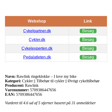
Webshop
Link
Cykelpartner.dk
Besøg
Cykler.dk
Besøg
Cykelexperten.dk
Besøg
Pedalatleten.dk
Besøg
Navn:
Rawlink ringeklokke – I love my bike
Kategori:
Cykler || Tilbehør til cykler || Øvrigt cykeltilbehør
Producent:
Rawlink
Varenummer:
5709386447656
EAN:
5709386447656
Vurderet til
4.6
ud af 5 stjerner baseret på
31
anmeldelser