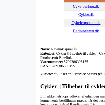
Cykelpartner.dk
Cykler.dk
Cykelexperten.dk
Pedalatleten.dk
Navn:
Rawlink spirallås
Kategori:
Cykler || Tilbehør til cykler || Cy
Producent:
Rawlink
Varenummer:
5709386395155
EAN:
5709386395155
Vurderet til
3.7
ud af 5 stjerner baseret på
3
Cykler || Tilbehør til cykle
En række netshops udlover efterhånden mang
kunne hente bestillingen præcis når det pas
levering ved køb af Rawlink spirallås.