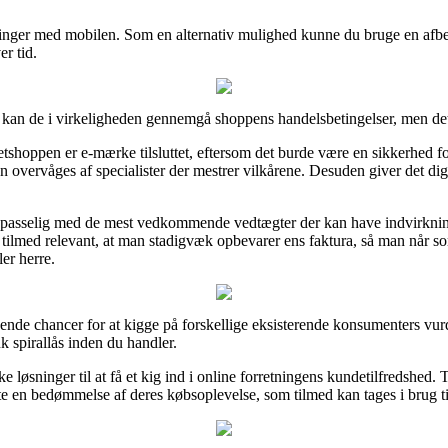
talinger med mobilen. Som en alternativ mulighed kunne du bruge en afb
er tid.
 kan de i virkeligheden gennemgå shoppens handelsbetingelser, men det 
tshoppen er e-mærke tilsluttet, eftersom det burde være en sikkerhed fo
n overvåges af specialister der mestrer vilkårene. Desuden giver det dig
påpasselig med de mest vedkommende vedtægter der kan have indvirkning
et tilmed relevant, at man stadigvæk opbevarer ens faktura, så man når s
er herre.
ende chancer for at kigge på forskellige eksisterende konsumenters vurde
k spirallås inden du handler.
ke løsninger til at få et kig ind i online forretningens kundetilfredshed
n bedømmelse af deres købsoplevelse, som tilmed kan tages i brug til a