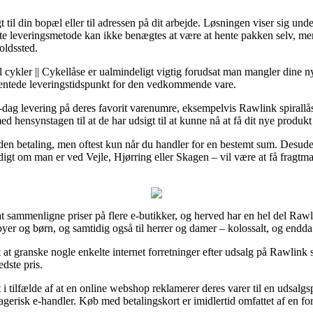
 til din bopæl eller til adressen på dit arbejde. Løsningen viser sig u
ste leveringsmetode kan ikke benægtes at være at hente pakken selv, me
oldssted.
il cykler || Cykellåse er ualmindeligt vigtig forudsat man mangler dine 
rventede leveringstidspunkt for den vedkommende vare.
l-dag levering på deres favorit varenumre, eksempelvis Rawlink spirallå
ed hensynstagen til at de har udsigt til at kunne nå at få dit nye produkt 
t uden betaling, men oftest kun når du handler for en bestemt sum. Desu
gt om man er ved Vejle, Hjørring eller Skagen – vil være at få fragtmand
at sammenligne priser på flere e-butikker, og herved har en hel del Rawlin
yer og børn, og samtidig også til herrer og damer – kolossalt, og endda
gt at granske nogle enkelte internet forretninger efter udsalg på Rawlink
edste pris.
 tilfælde af at en online webshop reklamerer deres varer til en udsalgsp
erisk e-handler. Køb med betalingskort er imidlertid omfattet af en for