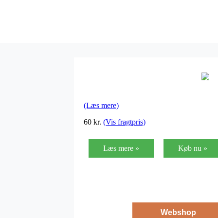
(Læs mere)
60
kr.
(Vis fragtpris)
Læs mere »
Køb nu »
Webshop