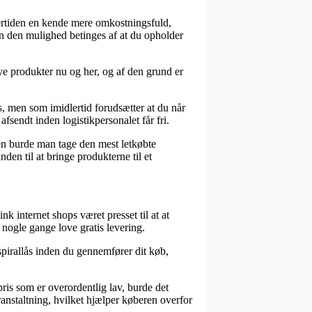
ndertiden en kende mere omkostningsfuld,
n den mulighed betinges af at du opholder
nye produkter nu og her, og af den grund er
s, men som imidlertid forudsætter at du når
afsendt inden logistikpersonalet får fri.
den burde man tage den mest letkøbte
en til at bringe produkterne til et
k internet shops været presset til at at
 nogle gange love gratis levering.
 spirallås inden du gennemfører dit køb,
ris som er overordentlig lav, burde det
anstaltning, hvilket hjælper køberen overfor