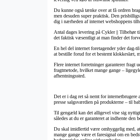
Du kunne også tænke over at få ordren bragt
men desuden super praktisk. Den prisbillig
dig i nærheden af internet webshoppens tilh
Antal dages levering på Cykler || Tilbehør t
det faktisk væsentligt at man finder det fo
En hel del internet foretagender yder dag-ti
at bestille forud for et bestemt klokkeslæt, m
Flere internet forretninger garanterer frag
fragtmetode, hvilket mange gange – ligegyldi
afhentningssted.
Det er i dag ret så nemt for internetbrugere 
presse salgsværdien på produkterne – til bab
Til gengæld kan det alligevel vise sig nytti
således at du er garanteret at indhente den b
Du skal imidlertid være omhyggelig med, at i
mange gange være et faresignal om en bedrag