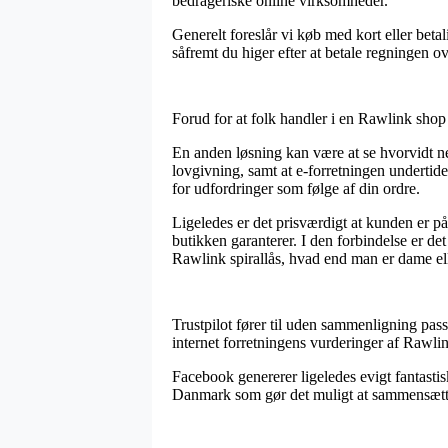
bedrageriske online virksomheder.
Generelt foreslår vi køb med kort eller be
såfremt du higer efter at betale regningen ov
Forud for at folk handler i en Rawlink shop
En anden løsning kan være at se hvorvidt ne
lovgivning, samt at e-forretningen undertide
for udfordringer som følge af din ordre.
Ligeledes er det prisværdigt at kunden er 
butikken garanterer. I den forbindelse er d
Rawlink spirallås, hvad end man er dame ell
Trustpilot fører til uden sammenligning pass
internet forretningens vurderinger af Rawlin
Facebook genererer ligeledes evigt fantastis
Danmark som gør det muligt at sammensætte e