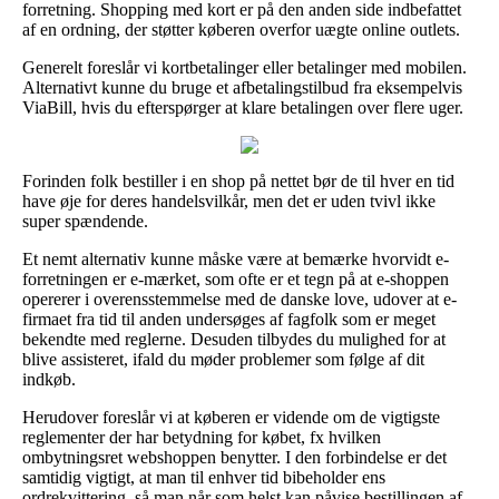
forretning. Shopping med kort er på den anden side indbefattet
af en ordning, der støtter køberen overfor uægte online outlets.
Generelt foreslår vi kortbetalinger eller betalinger med mobilen.
Alternativt kunne du bruge et afbetalingstilbud fra eksempelvis
ViaBill, hvis du efterspørger at klare betalingen over flere uger.
Forinden folk bestiller i en shop på nettet bør de til hver en tid
have øje for deres handelsvilkår, men det er uden tvivl ikke
super spændende.
Et nemt alternativ kunne måske være at bemærke hvorvidt e-
forretningen er e-mærket, som ofte er et tegn på at e-shoppen
opererer i overensstemmelse med de danske love, udover at e-
firmaet fra tid til anden undersøges af fagfolk som er meget
bekendte med reglerne. Desuden tilbydes du mulighed for at
blive assisteret, ifald du møder problemer som følge af dit
indkøb.
Herudover foreslår vi at køberen er vidende om de vigtigste
reglementer der har betydning for købet, fx hvilken
ombytningsret webshoppen benytter. I den forbindelse er det
samtidig vigtigt, at man til enhver tid bibeholder ens
ordrekvittering, så man når som helst kan påvise bestillingen af