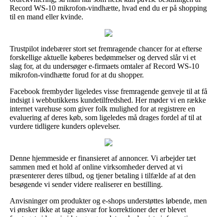
Record WS-10 mikrofon-vindhætte, hvad end du er på shopping
til en mand eller kvinde.
Trustpilot indebærer stort set fremragende chancer for at efterse
forskellige aktuelle køberes bedømmelser og derved slår vi et
slag for, at du undersøger e-firmaets omtaler af Record WS-10
mikrofon-vindhætte forud for at du shopper.
Facebook frembyder ligeledes visse fremragende genveje til at få
indsigt i webbutikkens kundetilfredshed. Her møder vi en række
internet varehuse som giver folk mulighed for at registrere en
evaluering af deres køb, som ligeledes må drages fordel af til at
vurdere tidligere kunders oplevelser.
Denne hjemmeside er finansieret af annoncer. Vi arbejder tæt
sammen med et hold af online virksomheder derved at vi
præsenterer deres tilbud, og tjener betaling i tilfælde af at den
besøgende vi sender videre realiserer en bestilling.
Anvisninger om produkter og e-shops understøttes løbende, men
vi ønsker ikke at tage ansvar for korrektioner der er blevet