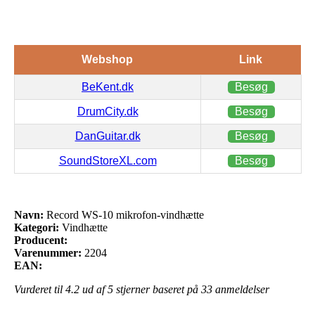
Webshop
Link
BeKent.dk
Besøg
DrumCity.dk
Besøg
DanGuitar.dk
Besøg
SoundStoreXL.com
Besøg
Navn:
Record WS-10 mikrofon-vindhætte
Kategori:
Vindhætte
Producent:
Varenummer:
2204
EAN:
Vurderet til
4.2
ud af 5 stjerner baseret på
33
anmeldelser