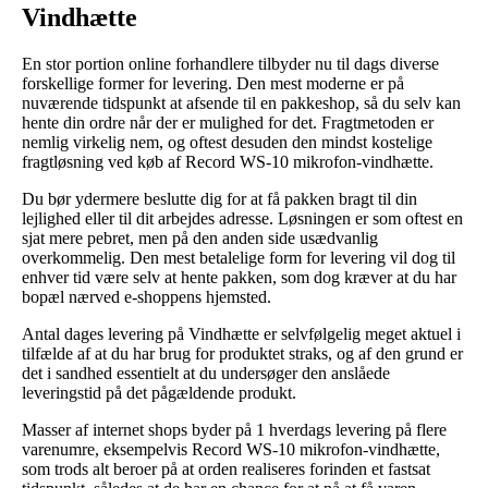
Vindhætte
En stor portion online forhandlere tilbyder nu til dags diverse
forskellige former for levering. Den mest moderne er på
nuværende tidspunkt at afsende til en pakkeshop, så du selv kan
hente din ordre når der er mulighed for det. Fragtmetoden er
nemlig virkelig nem, og oftest desuden den mindst kostelige
fragtløsning ved køb af Record WS-10 mikrofon-vindhætte.
Du bør ydermere beslutte dig for at få pakken bragt til din
lejlighed eller til dit arbejdes adresse. Løsningen er som oftest en
sjat mere pebret, men på den anden side usædvanlig
overkommelig. Den mest betalelige form for levering vil dog til
enhver tid være selv at hente pakken, som dog kræver at du har
bopæl nærved e-shoppens hjemsted.
Antal dages levering på Vindhætte er selvfølgelig meget aktuel i
tilfælde af at du har brug for produktet straks, og af den grund er
det i sandhed essentielt at du undersøger den anslåede
leveringstid på det pågældende produkt.
Masser af internet shops byder på 1 hverdags levering på flere
varenumre, eksempelvis Record WS-10 mikrofon-vindhætte,
som trods alt beroer på at orden realiseres forinden et fastsat