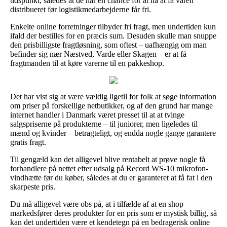
tidspunkt, således at de har en chance for at nå at få varen
distribueret før logistikmedarbejderne får fri.
Enkelte online forretninger tilbyder fri fragt, men undertiden kun
ifald der bestilles for en præcis sum. Desuden skulle man snuppe
den prisbilligste fragtløsning, som oftest – uafhængig om man
befinder sig nær Næstved, Varde eller Skagen – er at få
fragtmanden til at køre varerne til en pakkeshop.
Det har vist sig at være vældig ligetil for folk at søge information
om priser på forskellige netbutikker, og af den grund har mange
internet handler i Danmark været presset til at at tvinge
salgspriserne på produkterne – til juniorer, men ligeledes til
mænd og kvinder – betragteligt, og endda nogle gange garantere
gratis fragt.
Til gengæld kan det alligevel blive rentabelt at prøve nogle få
forhandlere på nettet efter udsalg på Record WS-10 mikrofon-
vindhætte før du køber, således at du er garanteret at få fat i den
skarpeste pris.
Du må alligevel være obs på, at i tilfælde af at en shop
markedsfører deres produkter for en pris som er mystisk billig, så
kan det undertiden være et kendetegn på en bedragerisk online