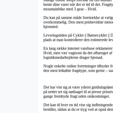
hente dine varer når der er tid til det. Fr
mountainbike med 3 gear – Hvid.
Du kan på samme måde foretrække at vælge afs
overkommelig. Den mest prisbevidste metode 
hjemsted.
Leveringstiden på Cykler || Børnecykler || D
plads at man kontrollerer den estimerede lev
En lang række internet varehuse reklamere
Hvid, men vær vagtsom da det afhænger af at 
logistikmedarbejderne drager hjemad.
Nogle enkelte online forretninger tilbyder
den mest letkøbte fragttype, som gerne – ua
Det har vist sig at være yderst gnidningsløst
på nettet set sig nødsaget til at presse pris
gange frembyde fragt uden omkostninger.
Det kan til hver en tid vise sig indbringe
bestiller, sådan at du er tryg ved at opnå den