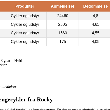
Produkter
Anmeldelser
Bedømmelse
Cykler og udstyr
24460
4,8
Cykler og udstyr
2505
4,65
Cykler og udstyr
1560
4,55
Cykler og udstyr
175
4,05
3 gear – Hvid
ykler
nmeldelser
rengecykler fra Rocky
n hel del forskellige leveringstyper. En der er meget almindelig er ef