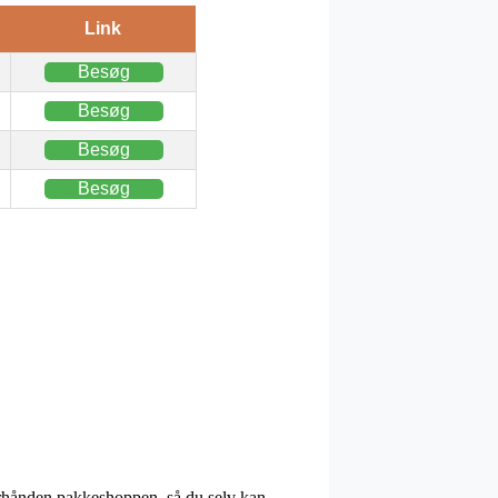
Link
Besøg
Besøg
Besøg
Besøg
terhånden pakkeshoppen, så du selv kan