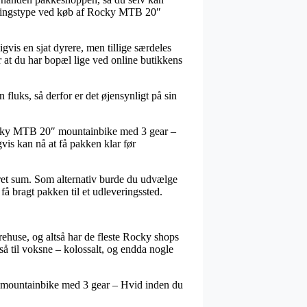
leveringstype ved køb af Rocky MTB 20″
gvis en sjat dyrere, men tillige særdeles
 at du har bopæl lige ved online butikkens
fluks, så derfor er det øjensynligt på sin
Rocky MTB 20″ mountainbike med 3 gear –
vis kan nå at få pakken klar før
kret sum. Som alternativ burde du udvælge
å bragt pakken til et udleveringssted.
arehuse, og altså har de fleste Rocky shops
gså til voksne – kolossalt, og endda nogle
″ mountainbike med 3 gear – Hvid inden du