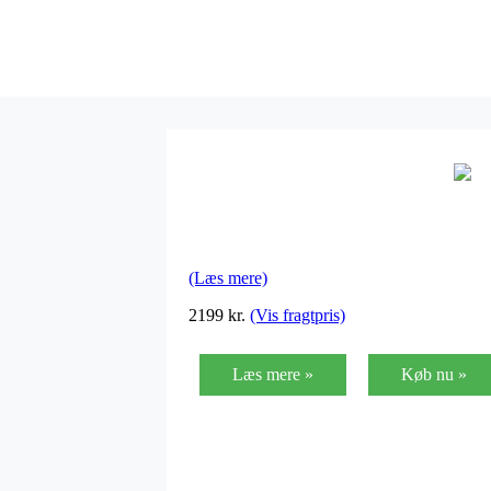
(Læs mere)
2199
kr.
(Vis fragtpris)
Læs mere »
Køb nu »