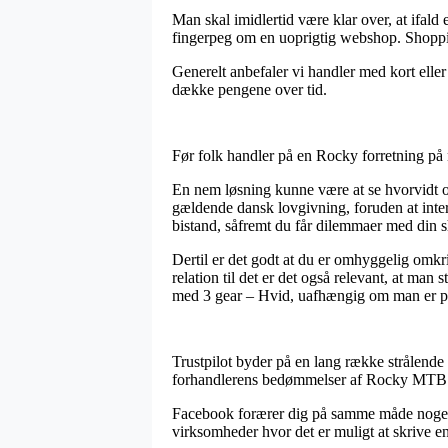
Man skal imidlertid være klar over, at ifald 
fingerpeg om en uoprigtig webshop. Shopping
Generelt anbefaler vi handler med kort eller
dække pengene over tid.
Før folk handler på en Rocky forretning på ne
En nem løsning kunne være at se hvorvidt o
gældende dansk lovgivning, foruden at inter
bistand, såfremt du får dilemmaer med din 
Dertil er det godt at du er omhyggelig omkri
relation til det er det også relevant, at m
med 3 gear – Hvid, uafhængig om man er på 
Trustpilot byder på en lang række strålende
forhandlerens bedømmelser af Rocky MTB 2
Facebook forærer dig på samme måde nogenlun
virksomheder hvor det er muligt at skrive en