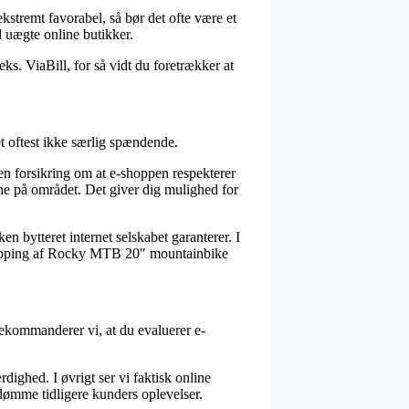
ekstremt favorabel, så bør det ofte være et
 uægte online butikker.
ks. ViaBill, for så vidt du foretrækker at
et oftest ikke særlig spændende.
n forsikring om at e-shoppen respekterer
ene på området. Det giver dig mulighed for
n bytteret internet selskabet garanterer. I
n shopping af Rocky MTB 20″ mountainbike
rekommanderer vi, at du evaluerer e-
ighed. I øvrigt ser vi faktisk online
edømme tidligere kunders oplevelser.