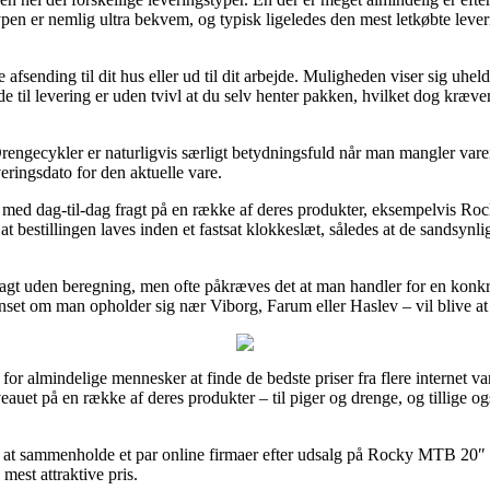
agttypen er nemlig ultra bekvem, og typisk ligeledes den mest letkøbte 
ending til dit hus eller ud til dit arbejde. Muligheden viser sig uheldi
til levering er uden tvivl at du selv henter pakken, hvilket dog kræver
rengecykler er naturligvis særligt betydningsfuld når man mangler varen 
eringsdato for den aktuelle vare.
r med dag-til-dag fragt på en række af deres produkter, eksempelvis 
bestillingen laves inden et fastsat klokkeslæt, således at de sandsynlig
 fragt uden beregning, men ofte påkræves det at man handler for en kon
nset om man opholder sig nær Viborg, Farum eller Haslev – vil blive at f
 for almindelige mennesker at finde de bedste priser fra flere internet v
niveauet på en række af deres produkter – til piger og drenge, og tillige o
nde at sammenholde et par online firmaer efter udsalg på Rocky MTB 20
 mest attraktive pris.