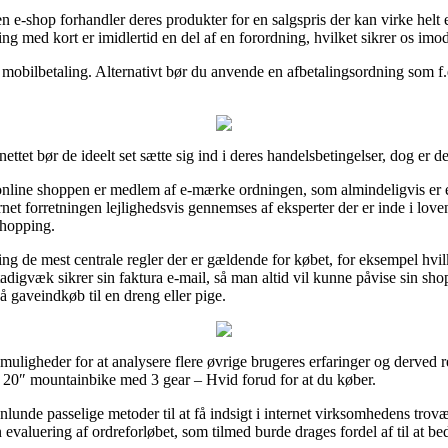
en e-shop forhandler deres produkter for en salgspris der kan virke helt 
 med kort er imidlertid en del af en forordning, hvilket sikrer os imod
 mobilbetaling. Alternativt bør du anvende en afbetalingsordning som f.e
ttet bør de ideelt set sætte sig ind i deres handelsbetingelser, dog er d
nline shoppen er medlem af e-mærke ordningen, som almindeligvis er e
net forretningen lejlighedsvis gennemses af eksperter der er inde i lov
shopping.
ng de mest centrale regler der er gældende for købet, for eksempel hvilke
an stadigvæk sikrer sin faktura e-mail, så man altid vil kunne påvise si
gaveindkøb til en dreng eller pige.
 muligheder for at analysere flere øvrige brugeres erfaringer og derved 
0″ mountainbike med 3 gear – Hvid forud for at du køber.
de passelige metoder til at få indsigt i internet virksomhedens troværd
 evaluering af ordreforløbet, som tilmed burde drages fordel af til at b