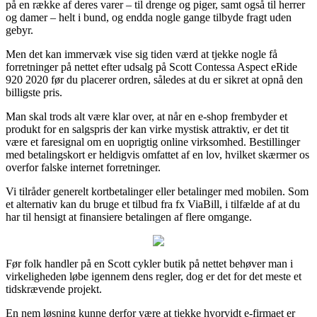
på en række af deres varer – til drenge og piger, samt også til herrer
og damer – helt i bund, og endda nogle gange tilbyde fragt uden
gebyr.
Men det kan immervæk vise sig tiden værd at tjekke nogle få
forretninger på nettet efter udsalg på Scott Contessa Aspect eRide
920 2020 før du placerer ordren, således at du er sikret at opnå den
billigste pris.
Man skal trods alt være klar over, at når en e-shop frembyder et
produkt for en salgspris der kan virke mystisk attraktiv, er det tit
være et faresignal om en uoprigtig online virksomhed. Bestillinger
med betalingskort er heldigvis omfattet af en lov, hvilket skærmer os
overfor falske internet forretninger.
Vi tilråder generelt kortbetalinger eller betalinger med mobilen. Som
et alternativ kan du bruge et tilbud fra fx ViaBill, i tilfælde af at du
har til hensigt at finansiere betalingen af flere omgange.
Før folk handler på en Scott cykler butik på nettet behøver man i
virkeligheden løbe igennem dens regler, dog er det for det meste et
tidskrævende projekt.
En nem løsning kunne derfor være at tjekke hvorvidt e-firmaet er