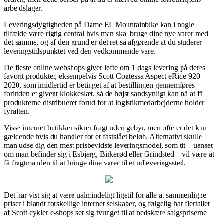
arbejdslager.
Leveringsdygtigheden på Dame EL Mountainbike kan i nogle
tilfælde være rigtig central hvis man skal bruge dine nye varer med
det samme, og af den grund er det ret så afgørende at du studerer
leveringstidspunktet ved den vedkommende vare.
De fleste online webshops giver løfte om 1 dags levering på deres
favorit produkter, eksempelvis Scott Contessa Aspect eRide 920
2020, som imidlertid er betinget af at bestillingen gennemføres
forinden et givent klokkeslæt, så de højst sandsynligt kan nå at få
produkterne distribueret forud for at logistikmedarbejderne holder
fyraften.
Visse internet butikker sikrer fragt uden gebyr, men ofte er det kun
gældende hvis du handler for et fastslået beløb. Alternativt skulle
man udse dig den mest prisbevidste leveringsmodel, som tit – uanset
om man befinder sig i Esbjerg, Birkerød eller Grindsted – vil være at
få fragtmanden til at bringe dine varer til et udleveringssted.
Det har vist sig at være ualmindeligt ligetil for alle at sammenligne
priser i blandt forskellige internet selskaber, og følgelig har flertallet
af Scott cykler e-shops set sig tvunget til at nedskære salgspriserne