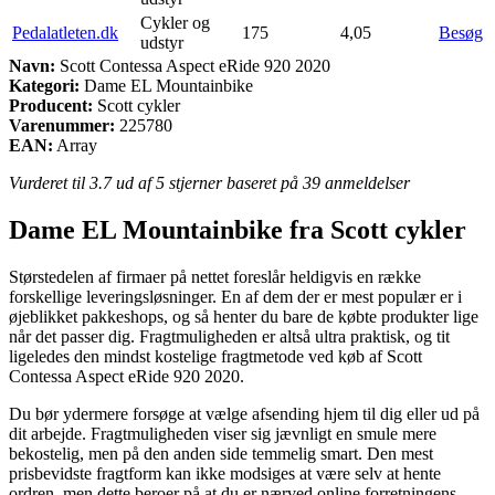
Cykler og
Pedalatleten.dk
175
4,05
Besøg
udstyr
Navn:
Scott Contessa Aspect eRide 920 2020
Kategori:
Dame EL Mountainbike
Producent:
Scott cykler
Varenummer:
225780
EAN:
Array
Vurderet til
3.7
ud af 5 stjerner baseret på
39
anmeldelser
Dame EL Mountainbike fra Scott cykler
Størstedelen af firmaer på nettet foreslår heldigvis en række
forskellige leveringsløsninger. En af dem der er mest populær er i
øjeblikket pakkeshops, og så henter du bare de købte produkter lige
når det passer dig. Fragtmuligheden er altså ultra praktisk, og tit
ligeledes den mindst kostelige fragtmetode ved køb af Scott
Contessa Aspect eRide 920 2020.
Du bør ydermere forsøge at vælge afsending hjem til dig eller ud på
dit arbejde. Fragtmuligheden viser sig jævnligt en smule mere
bekostelig, men på den anden side temmelig smart. Den mest
prisbevidste fragtform kan ikke modsiges at være selv at hente
ordren, men dette beroer på at du er nærved online forretningens