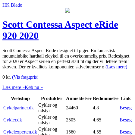
HK Blade
Scott Contessa Aspect eRide
920 2020
Scott Contessa Aspect Eride designet til piger. En fantastisk
mountainbike hardtail elcykel til en overkommelig pris. Redesignet
for 2020 er Aspect serien en perfekt start til dig der vil lettere frem i
skoven. Der er kvalitets komponenter, skivebremser o
(Læs mere)
0
kr.
(Vis fragtpris)
Læs mere »
Køb nu »
Webshop
Produkter
Anmeldelser
Bedømmelse
Link
Cykler og
Cykelpartner.dk
24460
4,8
Besøg
udstyr
Cykler og
Cykler.dk
2505
4,65
Besøg
udstyr
Cykler og
Cykelexperten.dk
1560
4,55
Besøg
udstyr