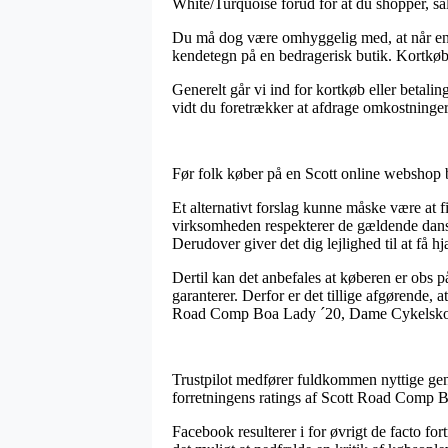
White/Turquoise forud for at du shopper, sål
Du må dog være omhyggelig med, at når en 
kendetegn på en bedragerisk butik. Kortkøb
Generelt går vi ind for kortkøb eller betali
vidt du foretrækker at afdrage omkostninge
Før folk køber på en Scott online webshop 
Et alternativt forslag kunne måske være at f
virksomheden respekterer de gældende danske 
Derudover giver det dig lejlighed til at få h
Dertil kan det anbefales at køberen er obs p
garanterer. Derfor er det tillige afgørende, 
Road Comp Boa Lady ´20, Dame Cykelsko, Wh
Trustpilot medfører fuldkommen nyttige genve
forretningens ratings af Scott Road Comp 
Facebook resulterer i for øvrigt de facto for