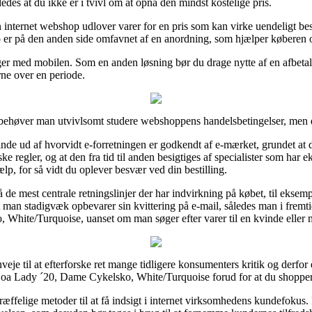
edes at du ikke er i tvivl om at opnå den mindst kostelige pris.
internet webshop udlover varer for en pris som kan virke uendeligt be
 er på den anden side omfavnet af en anordning, som hjælper køberen ov
nger med mobilen. Som en anden løsning bør du drage nytte af en afbetal
rne over en periode.
behøver man utvivlsomt studere webshoppens handelsbetingelser, men de
inde ud af hvorvidt e-forretningen er godkendt af e-mærket, grundet at d
regler, og at den fra tid til anden besigtiges af specialister som har e
jælp, for så vidt du oplever besvær ved din bestilling.
å de mest centrale retningslinjer der har indvirkning på købet, til ekse
at man stadigvæk opbevarer sin kvittering på e-mail, således man i fremti
ite/Turquoise, uanset om man søger efter varer til en kvinde eller 
je til at efterforske ret mange tidligere konsumenters kritik og derfor 
Boa Lady ´20, Dame Cykelsko, White/Turquoise forud for at du shopper
træffelige metoder til at få indsigt i internet virksomhedens kundefokus.