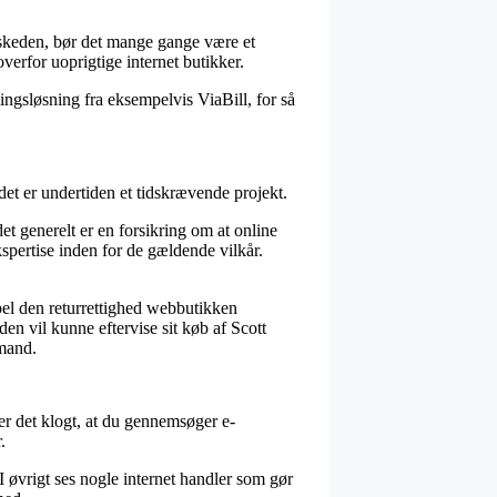
skeden, bør det mange gange være et
erfor uoprigtige internet butikker.
ingsløsning fra eksempelvis ViaBill, for så
t er undertiden et tidskrævende projekt.
et generelt er en forsikring om at online
kspertise inden for de gældende vilkår.
mpel den returrettighed webbutikken
den vil kunne eftervise sit køb af Scott
mand.
er det klogt, at du gennemsøger e-
.
 I øvrigt ses nogle internet handler som gør