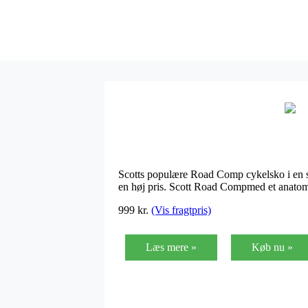
Scotts populære Road Comp cykelsko i en sm
en høj pris. Scott Road Compmed et anatomi
999
kr.
(Vis fragtpris)
Læs mere »
Køb nu »