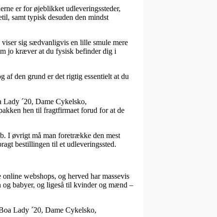
rne er for øjeblikket udleveringssteder,
etil, samt typisk desuden den mindst
 viser sig sædvanligvis en lille smule mere
m jo kræver at du fysisk befinder dig i
 af den grund er det rigtig essentielt at du
oa Lady ´20, Dame Cykelsko,
akken hen til fragtfirmaet forud for at de
løb. I øvrigt må man foretrække den mest
agt bestillingen til et udleveringssted.
ige online webshops, og herved har massevis
n og babyer, og ligeså til kvinder og mænd –
mp Boa Lady ´20, Dame Cykelsko,