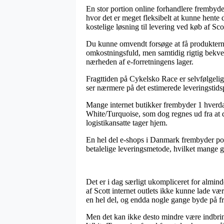
En stor portion online forhandlere frembyde
hvor det er meget fleksibelt at kunne hente
kostelige løsning til levering ved køb af
Du kunne omvendt forsøge at få produkterne s
omkostningsfuld, men samtidig rigtig bekvem.
nærheden af e-forretningens lager.
Fragttiden på Cykelsko Race er selvfølgelig r
ser nærmere på det estimerede leveringstids
Mange internet butikker frembyder 1 hver
White/Turquoise, som dog regnes ud fra at der
logistikansatte tager hjem.
En hel del e-shops i Danmark frembyder port
betalelige leveringsmetode, hvilket mange ga
Det er i dag særligt ukompliceret for almin
af Scott internet outlets ikke kunne lade v
en hel del, og endda nogle gange byde på f
Men det kan ikke desto mindre være indbri