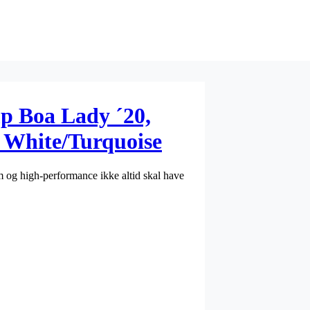
p Boa Lady ´20,
 White/Turquoise
m og high-performance ikke altid skal have