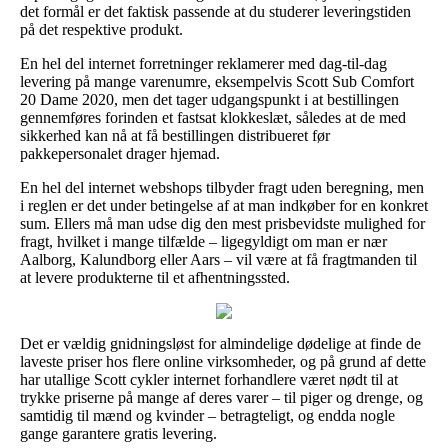
det formål er det faktisk passende at du studerer leveringstiden
på det respektive produkt.
En hel del internet forretninger reklamerer med dag-til-dag
levering på mange varenumre, eksempelvis Scott Sub Comfort
20 Dame 2020, men det tager udgangspunkt i at bestillingen
gennemføres forinden et fastsat klokkeslæt, således at de med
sikkerhed kan nå at få bestillingen distribueret før
pakkepersonalet drager hjemad.
En hel del internet webshops tilbyder fragt uden beregning, men
i reglen er det under betingelse af at man indkøber for en konkret
sum. Ellers må man udse dig den mest prisbevidste mulighed for
fragt, hvilket i mange tilfælde – ligegyldigt om man er nær
Aalborg, Kalundborg eller Aars – vil være at få fragtmanden til
at levere produkterne til et afhentningssted.
Det er vældig gnidningsløst for almindelige dødelige at finde de
laveste priser hos flere online virksomheder, og på grund af dette
har utallige Scott cykler internet forhandlere været nødt til at
trykke priserne på mange af deres varer – til piger og drenge, og
samtidig til mænd og kvinder – betragteligt, og endda nogle
gange garantere gratis levering.