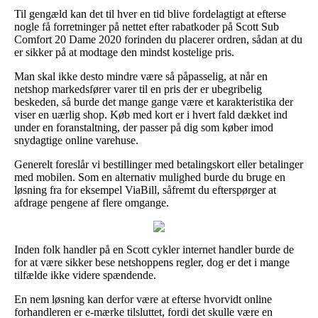
Til gengæld kan det til hver en tid blive fordelagtigt at efterse
nogle få forretninger på nettet efter rabatkoder på Scott Sub
Comfort 20 Dame 2020 forinden du placerer ordren, sådan at du
er sikker på at modtage den mindst kostelige pris.
Man skal ikke desto mindre være så påpasselig, at når en
netshop markedsfører varer til en pris der er ubegribelig
beskeden, så burde det mange gange være et karakteristika der
viser en uærlig shop. Køb med kort er i hvert fald dækket ind
under en foranstaltning, der passer på dig som køber imod
snydagtige online varehuse.
Generelt foreslår vi bestillinger med betalingskort eller betalinger
med mobilen. Som en alternativ mulighed burde du bruge en
løsning fra for eksempel ViaBill, såfremt du efterspørger at
afdrage pengene af flere omgange.
Inden folk handler på en Scott cykler internet handler burde de
for at være sikker bese netshoppens regler, dog er det i mange
tilfælde ikke videre spændende.
En nem løsning kan derfor være at efterse hvorvidt online
forhandleren er e-mærke tilsluttet, fordi det skulle være en