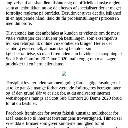
angivelse af at e-handlen tilslutter sig de officielle danske regler,
samt at netbutikken nu og da efterses af specialister der er meget
fortrolige reglerne på området. Derudover giver det dig lejlighed
til en hjælpende hånd, ifald du får problemstillinger i processen
med din ordre.
Tilsvarende kan det anbefales at kunden er vidende om de mest
vitale vedtægter der influerer på bestillingen, som eksempelvis
hvilken returpolitik online virksomheden bruger. Her er det
samtidig essesentielt, at man stadig beholder sin
købsbekræftelse, så man i fremtiden kan bevidne sin shopping af
Scott Sub Comfort 20 Dame 2020, uafhængig om man søger
produkter til en herre eller dame.
Trustpilot leverer uden sammenligning fordelagtige løsninger til
at tolke ganske mange forhenværende forbrugeres betragtninger
og af den grund slår vi et slag for, at du analyserer internet
webshoppens ratings af Scott Sub Comfort 20 Dame 2020 forud
for at du bestiller.
Facebook frembyder for øvrigt faktisk gunstige muligheder for
at få kendskab til internet forretningens troværdighed. Tilmed ser
vi endda e-firmaer som giver kunderne mulighed for at