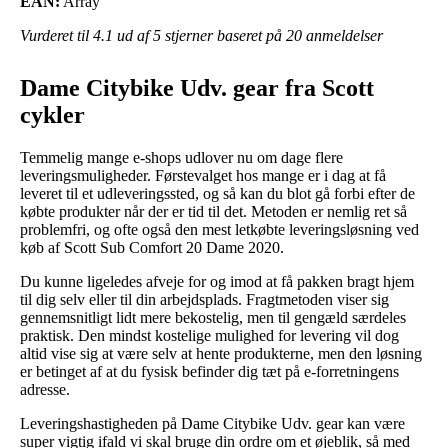
EAN:
Array
Vurderet til
4.1
ud af 5 stjerner baseret på
20
anmeldelser
Dame Citybike Udv. gear fra Scott
cykler
Temmelig mange e-shops udlover nu om dage flere
leveringsmuligheder. Førstevalget hos mange er i dag at få
leveret til et udleveringssted, og så kan du blot gå forbi efter de
købte produkter når der er tid til det. Metoden er nemlig ret så
problemfri, og ofte også den mest letkøbte leveringsløsning ved
køb af Scott Sub Comfort 20 Dame 2020.
Du kunne ligeledes afveje for og imod at få pakken bragt hjem
til dig selv eller til din arbejdsplads. Fragtmetoden viser sig
gennemsnitligt lidt mere bekostelig, men til gengæld særdeles
praktisk. Den mindst kostelige mulighed for levering vil dog
altid vise sig at være selv at hente produkterne, men den løsning
er betinget af at du fysisk befinder dig tæt på e-forretningens
adresse.
Leveringshastigheden på Dame Citybike Udv. gear kan være
super vigtig ifald vi skal bruge din ordre om et øjeblik, så med