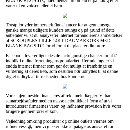
BLANK BAGSIDE, uden hensyn til om du er på udkig efter
varer til en voksen eller et barn.
Trustpilot yder immervæk fine chancer for at gennemsøge
ganske mange tidligere kunders ratings og på grund af dette
anbefaler vi, at du analyserer internet forhandlerens anmeldelser
af SCROUPLES LILLE 14KT DAGMARKORS MED
BLANK BAGSIDE forud for at du placerer din ordre.
Facebook leverer ligeledes de facto gunstige chancer for at få
indblik i online forretningens popularitet. Herinde møder vi
endda internet firmaer som gør det muligt at frembringe en
vurdering af deres køb, som desuden bør udnyttes til at danne
dig et indtryk af tilfredsheden hos kunderne.
Vores hjemmeside finansieres af reklameindtægter. Vi har
samarbejdsaftaler med en masse netbutikker i form af at vi
introducerer firmaernes varer, og indhenter provision hvis vores
brugere gennemfører et køb.
Vejledning omkring produkter og online outlets værnes om
rutinemæssigt, men vi ønsker ikke at påtage os ansvaret for