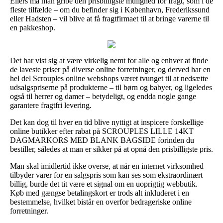
Ellers må man gribe den prisbilligste mulighed for fragt, som i de
fleste tilfælde – om du befinder sig i København, Frederikssund
eller Hadsten – vil blive at få fragtfirmaet til at bringe varerne til
en pakkeshop.
Det har vist sig at være virkelig nemt for alle og enhver at finde
de laveste priser på diverse online forretninger, og derved har en
hel del Scrouples online webshops været tvunget til at nedsætte
udsalgspriserne på produkterne – til børn og babyer, og ligeledes
også til herrer og damer – betydeligt, og endda nogle gange
garantere fragtfri levering.
Det kan dog til hver en tid blive nyttigt at inspicere forskellige
online butikker efter rabat på SCROUPLES LILLE 14KT
DAGMARKORS MED BLANK BAGSIDE forinden du
bestiller, således at man er sikker på at opnå den prisbilligste pris.
Man skal imidlertid ikke overse, at når en internet virksomhed
tilbyder varer for en salgspris som kan ses som ekstraordinært
billig, burde det tit være et signal om en uoprigtig webbutik.
Køb med gængse betalingskort er trods alt inkluderet i en
bestemmelse, hvilket bistår en overfor bedrageriske online
forretninger.