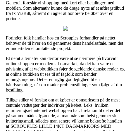
Generelt foreslår vi shopping med kort eller betalinger med
mobilen. Som alternativ kunne du drage nytte af et afdragstilbud
fra fx ViaBill, såfremt du agter at honorere beløbet over en
periode.
Forinden folk handler hos en Scrouples forhandler på nettet
behøver de til hver en tid gennemse dens handelsaftale, men det
er undertiden et omfattende projekt.
Et nemt alternativ kan derfor være at se nærmere på hvorvidt
online shoppen er medlem af e-mærket, da det kan være en
påvisning af at webbutikken føjer de gældende danske regler, og
at online butikken tit ses til af fagfolk som kender
retningslinjerne. Det er en rigtig god lejlighed til en
håndsrækning, når du møder problemstillinger som følge af din
bestilling.
Tillige stiller vi forslag om at køber er opmærksom på de mest
centrale vedtægter der indvirker på købet, f.eks. hvilken
returneringsret internet webshoppen har. I relation til det er det
på samme måde afgørende, at man når som helst gemmer sin
kvitteringsmail, således man senere vil kunne bekræfte handlen
af SCROUPLES LILLE 14KT DAGMARKORS MED