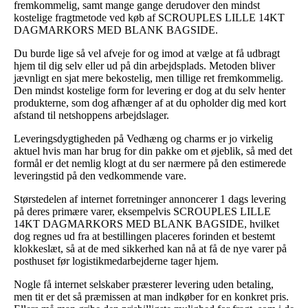
fremkommelig, samt mange gange derudover den mindst
kostelige fragtmetode ved køb af SCROUPLES LILLE 14KT
DAGMARKORS MED BLANK BAGSIDE.
Du burde lige så vel afveje for og imod at vælge at få udbragt
hjem til dig selv eller ud på din arbejdsplads. Metoden bliver
jævnligt en sjat mere bekostelig, men tillige ret fremkommelig.
Den mindst kostelige form for levering er dog at du selv henter
produkterne, som dog afhænger af at du opholder dig med kort
afstand til netshoppens arbejdslager.
Leveringsdygtigheden på Vedhæng og charms er jo virkelig
aktuel hvis man har brug for din pakke om et øjeblik, så med det
formål er det nemlig klogt at du ser nærmere på den estimerede
leveringstid på den vedkommende vare.
Størstedelen af internet forretninger annoncerer 1 dags levering
på deres primære varer, eksempelvis SCROUPLES LILLE
14KT DAGMARKORS MED BLANK BAGSIDE, hvilket
dog regnes ud fra at bestillingen placeres forinden et bestemt
klokkeslæt, så at de med sikkerhed kan nå at få de nye varer på
posthuset før logistikmedarbejderne tager hjem.
Nogle få internet selskaber præsterer levering uden betaling,
men tit er det så præmissen at man indkøber for en konkret pris.