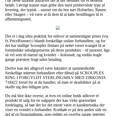
i de fleste tilfælde afkræver det at der bestilles for et bestemt
beløb. I øvrigt kunne man gribe den mest prisbevidste type af
levering, der typisk – uanset om du bor nær Holstebro, Rønne
eller Skagen – vil være at få dem til at køre bestillingen til et
afhentningssted.
Det er i dag ultra praktisk for enhver at sammenligne priser (via
fx PriceRunner) i blandt forskellige online forhandlere, og for
det har utallige Scrouples firmaer på nettet været tvunget til at
formindske udsalgspriserne på deres produkter – til juniorer, lige
så vel som til mænd og kvinder – kolossalt, og endda nogle
gange præstere fragt uden betaling.
Derfor kan det alligevel være lukrativt at sammenholde
forskellige internet forhandlere efter tilbud på SCROUPLES
RING I FORGYLDT STERLINGSØLV MED ZIRKONIA
718422 forud for at du handler, så man er skudsikker på at
skaffe sig den billigste pris.
Du må blot ikke overse, at hvis en online butik udlover et
produkt til salg for en salgspris der kan virke grænseløst
fordelagtig, så bør det for det meste være et karakteristika der
viser en svindel e-forhandler. Kortkøb er på den anden side en
del af en foranstaltning, som redder en overfor uægte internet