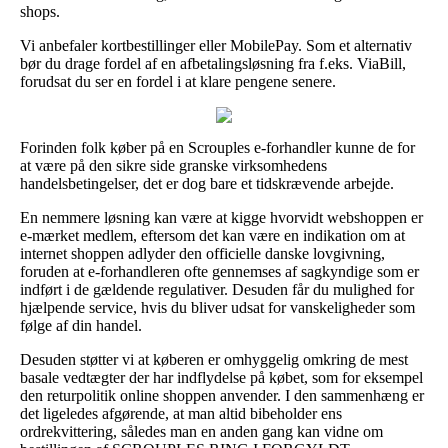
shops.
Vi anbefaler kortbestillinger eller MobilePay. Som et alternativ
bør du drage fordel af en afbetalingsløsning fra f.eks. ViaBill,
forudsat du ser en fordel i at klare pengene senere.
Forinden folk køber på en Scrouples e-forhandler kunne de for
at være på den sikre side granske virksomhedens
handelsbetingelser, det er dog bare et tidskrævende arbejde.
En nemmere løsning kan være at kigge hvorvidt webshoppen er
e-mærket medlem, eftersom det kan være en indikation om at
internet shoppen adlyder den officielle danske lovgivning,
foruden at e-forhandleren ofte gennemses af sagkyndige som er
indført i de gældende regulativer. Desuden får du mulighed for
hjælpende service, hvis du bliver udsat for vanskeligheder som
følge af din handel.
Desuden støtter vi at køberen er omhyggelig omkring de mest
basale vedtægter der har indflydelse på købet, som for eksempel
den returpolitik online shoppen anvender. I den sammenhæng er
det ligeledes afgørende, at man altid bibeholder ens
ordrekvittering, således man en anden gang kan vidne om