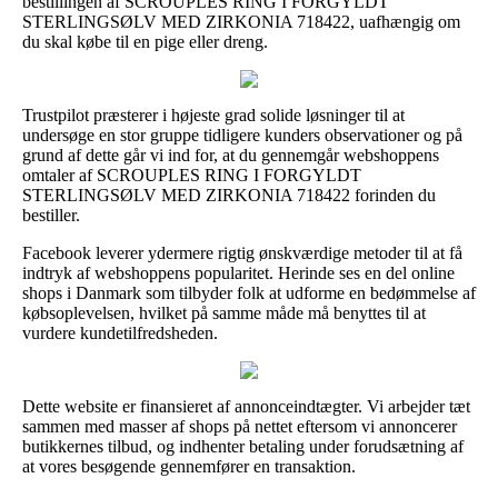
bestillingen af SCROUPLES RING I FORGYLDT
STERLINGSØLV MED ZIRKONIA 718422, uafhængig om
du skal købe til en pige eller dreng.
Trustpilot præsterer i højeste grad solide løsninger til at
undersøge en stor gruppe tidligere kunders observationer og på
grund af dette går vi ind for, at du gennemgår webshoppens
omtaler af SCROUPLES RING I FORGYLDT
STERLINGSØLV MED ZIRKONIA 718422 forinden du
bestiller.
Facebook leverer ydermere rigtig ønskværdige metoder til at få
indtryk af webshoppens popularitet. Herinde ses en del online
shops i Danmark som tilbyder folk at udforme en bedømmelse af
købsoplevelsen, hvilket på samme måde må benyttes til at
vurdere kundetilfredsheden.
Dette website er finansieret af annonceindtægter. Vi arbejder tæt
sammen med masser af shops på nettet eftersom vi annoncerer
butikkernes tilbud, og indhenter betaling under forudsætning af
at vores besøgende gennemfører en transaktion.