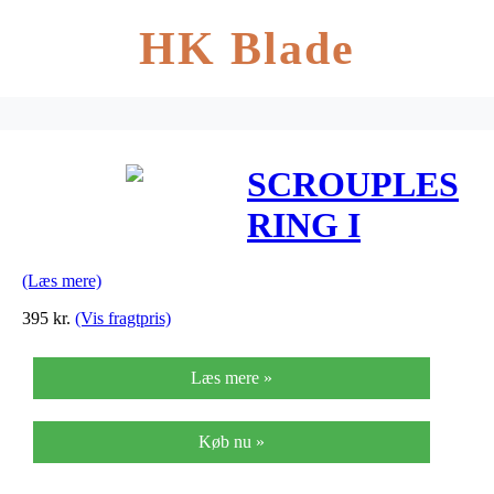
HK Blade
SCROUPLES
RING I
FORGYLDT
(Læs mere)
STERLINGSØ
395
kr.
(Vis fragtpris)
MED
Læs mere »
ZIRKONIA
718422
Køb nu »