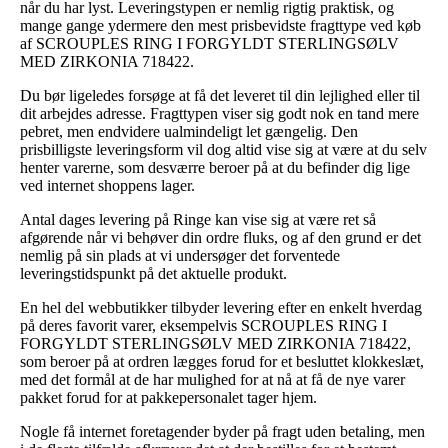
når du har lyst. Leveringstypen er nemlig rigtig praktisk, og
mange gange ydermere den mest prisbevidste fragttype ved køb
af SCROUPLES RING I FORGYLDT STERLINGSØLV
MED ZIRKONIA 718422.
Du bør ligeledes forsøge at få det leveret til din lejlighed eller til
dit arbejdes adresse. Fragttypen viser sig godt nok en tand mere
pebret, men endvidere ualmindeligt let gængelig. Den
prisbilligste leveringsform vil dog altid vise sig at være at du selv
henter varerne, som desværre beroer på at du befinder dig lige
ved internet shoppens lager.
Antal dages levering på Ringe kan vise sig at være ret så
afgørende når vi behøver din ordre fluks, og af den grund er det
nemlig på sin plads at vi undersøger det forventede
leveringstidspunkt på det aktuelle produkt.
En hel del webbutikker tilbyder levering efter en enkelt hverdag
på deres favorit varer, eksempelvis SCROUPLES RING I
FORGYLDT STERLINGSØLV MED ZIRKONIA 718422,
som beroer på at ordren lægges forud for et besluttet klokkeslæt,
med det formål at de har mulighed for at nå at få de nye varer
pakket forud for at pakkepersonalet tager hjem.
Nogle få internet foretagender byder på fragt uden betaling, men