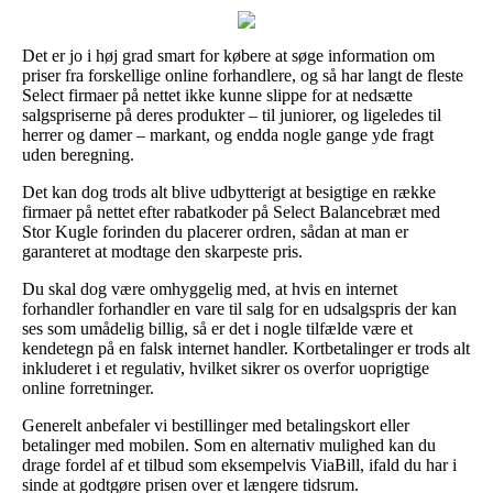
Det er jo i høj grad smart for købere at søge information om
priser fra forskellige online forhandlere, og så har langt de fleste
Select firmaer på nettet ikke kunne slippe for at nedsætte
salgspriserne på deres produkter – til juniorer, og ligeledes til
herrer og damer – markant, og endda nogle gange yde fragt
uden beregning.
Det kan dog trods alt blive udbytterigt at besigtige en række
firmaer på nettet efter rabatkoder på Select Balancebræt med
Stor Kugle forinden du placerer ordren, sådan at man er
garanteret at modtage den skarpeste pris.
Du skal dog være omhyggelig med, at hvis en internet
forhandler forhandler en vare til salg for en udsalgspris der kan
ses som umådelig billig, så er det i nogle tilfælde være et
kendetegn på en falsk internet handler. Kortbetalinger er trods alt
inkluderet i et regulativ, hvilket sikrer os overfor uoprigtige
online forretninger.
Generelt anbefaler vi bestillinger med betalingskort eller
betalinger med mobilen. Som en alternativ mulighed kan du
drage fordel af et tilbud som eksempelvis ViaBill, ifald du har i
sinde at godtgøre prisen over et længere tidsrum.