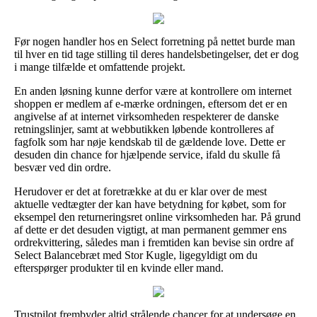
Før nogen handler hos en Select forretning på nettet burde man
til hver en tid tage stilling til deres handelsbetingelser, det er dog
i mange tilfælde et omfattende projekt.
En anden løsning kunne derfor være at kontrollere om internet
shoppen er medlem af e-mærke ordningen, eftersom det er en
angivelse af at internet virksomheden respekterer de danske
retningslinjer, samt at webbutikken løbende kontrolleres af
fagfolk som har nøje kendskab til de gældende love. Dette er
desuden din chance for hjælpende service, ifald du skulle få
besvær ved din ordre.
Herudover er det at foretrække at du er klar over de mest
aktuelle vedtægter der kan have betydning for købet, som for
eksempel den returneringsret online virksomheden har. På grund
af dette er det desuden vigtigt, at man permanent gemmer ens
ordrekvittering, således man i fremtiden kan bevise sin ordre af
Select Balancebræt med Stor Kugle, ligegyldigt om du
efterspørger produkter til en kvinde eller mand.
Trustpilot frembyder altid strålende chancer for at undersøge en