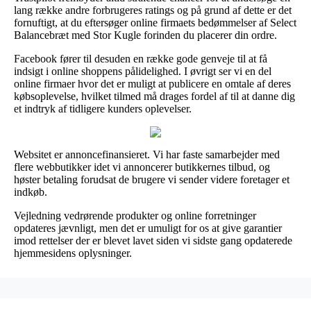
lang række andre forbrugeres ratings og på grund af dette er det
fornuftigt, at du eftersøger online firmaets bedømmelser af Select
Balancebræt med Stor Kugle forinden du placerer din ordre.
Facebook fører til desuden en række gode genveje til at få
indsigt i online shoppens pålidelighed. I øvrigt ser vi en del
online firmaer hvor det er muligt at publicere en omtale af deres
købsoplevelse, hvilket tilmed må drages fordel af til at danne dig
et indtryk af tidligere kunders oplevelser.
Websitet er annoncefinansieret. Vi har faste samarbejder med
flere webbutikker idet vi annoncerer butikkernes tilbud, og
høster betaling forudsat de brugere vi sender videre foretager et
indkøb.
Vejledning vedrørende produkter og online forretninger
opdateres jævnligt, men det er umuligt for os at give garantier
imod rettelser der er blevet lavet siden vi sidste gang opdaterede
hjemmesidens oplysninger.