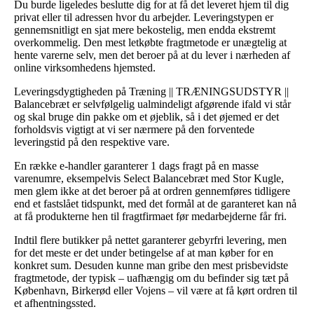
Du burde ligeledes beslutte dig for at få det leveret hjem til dig
privat eller til adressen hvor du arbejder. Leveringstypen er
gennemsnitligt en sjat mere bekostelig, men endda ekstremt
overkommelig. Den mest letkøbte fragtmetode er unægtelig at
hente varerne selv, men det beroer på at du lever i nærheden af
online virksomhedens hjemsted.
Leveringsdygtigheden på Træning || TRÆNINGSUDSTYR ||
Balancebræt er selvfølgelig ualmindeligt afgørende ifald vi står
og skal bruge din pakke om et øjeblik, så i det øjemed er det
forholdsvis vigtigt at vi ser nærmere på den forventede
leveringstid på den respektive vare.
En række e-handler garanterer 1 dags fragt på en masse
varenumre, eksempelvis Select Balancebræt med Stor Kugle,
men glem ikke at det beroer på at ordren gennemføres tidligere
end et fastslået tidspunkt, med det formål at de garanteret kan nå
at få produkterne hen til fragtfirmaet før medarbejderne får fri.
Indtil flere butikker på nettet garanterer gebyrfri levering, men
for det meste er det under betingelse af at man køber for en
konkret sum. Desuden kunne man gribe den mest prisbevidste
fragtmetode, der typisk – uafhængig om du befinder sig tæt på
København, Birkerød eller Vojens – vil være at få kørt ordren til
et afhentningssted.