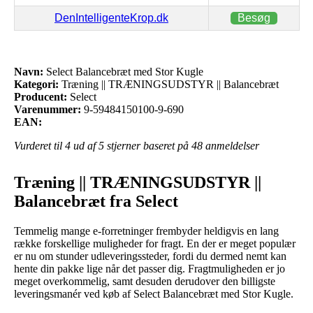
DenIntelligenteKrop.dk
Besøg
Navn:
Select Balancebræt med Stor Kugle
Kategori:
Træning || TRÆNINGSUDSTYR || Balancebræt
Producent:
Select
Varenummer:
9-59484150100-9-690
EAN:
Vurderet til
4
ud af 5 stjerner baseret på
48
anmeldelser
Træning || TRÆNINGSUDSTYR ||
Balancebræt fra Select
Temmelig mange e-forretninger frembyder heldigvis en lang
række forskellige muligheder for fragt. En der er meget populær
er nu om stunder udleveringssteder, fordi du dermed nemt kan
hente din pakke lige når det passer dig. Fragtmuligheden er jo
meget overkommelig, samt desuden derudover den billigste
leveringsmanér ved køb af Select Balancebræt med Stor Kugle.