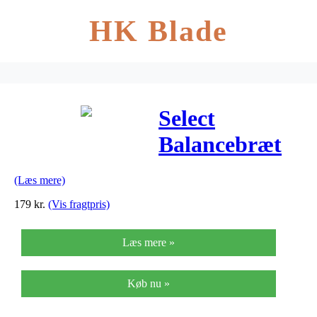
HK Blade
Select
Balancebræt
med Stor
(Læs mere)
Kugle
179
kr.
(Vis fragtpris)
Læs mere »
Køb nu »