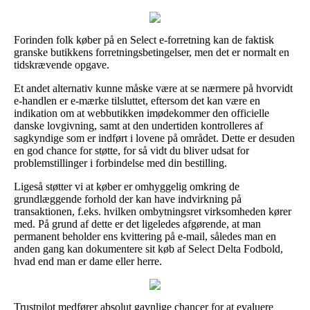
Forinden folk køber på en Select e-forretning kan de faktisk
granske butikkens forretningsbetingelser, men det er normalt en
tidskrævende opgave.
Et andet alternativ kunne måske være at se nærmere på hvorvidt
e-handlen er e-mærke tilsluttet, eftersom det kan være en
indikation om at webbutikken imødekommer den officielle
danske lovgivning, samt at den undertiden kontrolleres af
sagkyndige som er indført i lovene på området. Dette er desuden
en god chance for støtte, for så vidt du bliver udsat for
problemstillinger i forbindelse med din bestilling.
Ligeså støtter vi at køber er omhyggelig omkring de
grundlæggende forhold der kan have indvirkning på
transaktionen, f.eks. hvilken ombytningsret virksomheden kører
med. På grund af dette er det ligeledes afgørende, at man
permanent beholder ens kvittering på e-mail, således man en
anden gang kan dokumentere sit køb af Select Delta Fodbold,
hvad end man er dame eller herre.
Trustpilot medfører absolut gavnlige chancer for at evaluere