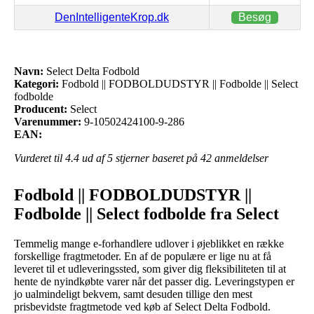
DenIntelligenteKrop.dk
Besøg
Navn:
Select Delta Fodbold
Kategori:
Fodbold || FODBOLDUDSTYR || Fodbolde || Select
fodbolde
Producent:
Select
Varenummer:
9-10502424100-9-286
EAN:
Vurderet til
4.4
ud af 5 stjerner baseret på
42
anmeldelser
Fodbold || FODBOLDUDSTYR ||
Fodbolde || Select fodbolde fra Select
Temmelig mange e-forhandlere udlover i øjeblikket en række
forskellige fragtmetoder. En af de populære er lige nu at få
leveret til et udleveringssted, som giver dig fleksibiliteten til at
hente de nyindkøbte varer når det passer dig. Leveringstypen er
jo ualmindeligt bekvem, samt desuden tillige den mest
prisbevidste fragtmetode ved køb af Select Delta Fodbold.