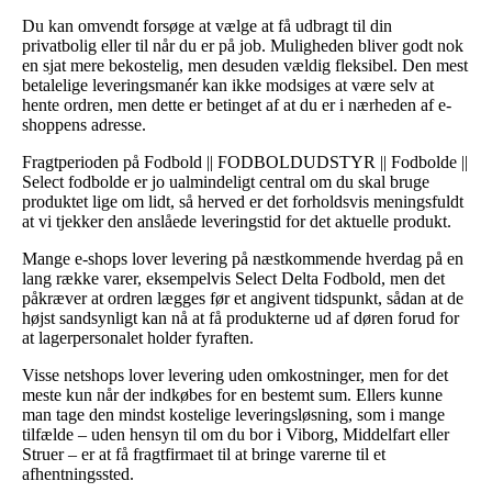
Du kan omvendt forsøge at vælge at få udbragt til din
privatbolig eller til når du er på job. Muligheden bliver godt nok
en sjat mere bekostelig, men desuden vældig fleksibel. Den mest
betalelige leveringsmanér kan ikke modsiges at være selv at
hente ordren, men dette er betinget af at du er i nærheden af e-
shoppens adresse.
Fragtperioden på Fodbold || FODBOLDUDSTYR || Fodbolde ||
Select fodbolde er jo ualmindeligt central om du skal bruge
produktet lige om lidt, så herved er det forholdsvis meningsfuldt
at vi tjekker den anslåede leveringstid for det aktuelle produkt.
Mange e-shops lover levering på næstkommende hverdag på en
lang række varer, eksempelvis Select Delta Fodbold, men det
påkræver at ordren lægges før et angivent tidspunkt, sådan at de
højst sandsynligt kan nå at få produkterne ud af døren forud for
at lagerpersonalet holder fyraften.
Visse netshops lover levering uden omkostninger, men for det
meste kun når der indkøbes for en bestemt sum. Ellers kunne
man tage den mindst kostelige leveringsløsning, som i mange
tilfælde – uden hensyn til om du bor i Viborg, Middelfart eller
Struer – er at få fragtfirmaet til at bringe varerne til et
afhentningssted.