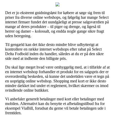
Det er jo ekstremt gnidningsløst for købere at søge sig frem til
priser fra diverse online webshops, og følgelig har mange Select
internet firmaer fundet det uundgåeligt at presse salgsværdien på
mange af deres produkter – til piger og drenge, og ligeså til
herrer og damer – kolossalt, og endda nogle gange sikre fragt
uden beregning.
Til gengæld kan det ikke desto mindre blive udbytterigt at
kontrollere en række internet webshops efter rabat på Select
Delta Fodbold inden du handler, således at du er på den sikre
side med at indhente den billigste pris.
Du skal lige meget hvad være omhyggelig med, at i tilfælde af at
en internet webshop forhandler et produkt for en salgspris der er
overordentlig beskeden, så kunne det undertiden være et tegn på
en uoprigtig online webshop. Shopping med kort er ikke desto
mindre dækket ind under et reglement, hvilket skærmer os imod
svindlende online butikker.
Vi anbefaler generelt betalinger med kort eller betalinger med
mobilen. Alternativt kan du benytte et afbetalingstilbud fra for
eksempel ViaBill, forudsat du gerne vil betale betalingen ude i
fremtiden.