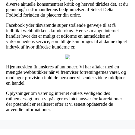
diverse aktuelle konsumenters kritik og herved tilrådes det, at du
gennemgår e-forhandlerens bedømmelser af Select Delta
Fodbold forinden du placerer din ordre.
Facebook yder tilsvarende super strålende genveje til at få
indblik i webbutikkens kundefokus. Her ses mange internet
handler hvor det er muligt at udforme en anmeldelse af
virksomhedens service, som tillige kan bruges til at danne dig et
indtryk af hvor tilfredse kunderne er.
Hjemmesiden finansieres af annoncer. Vi har aftaler med en
mængde webbutikker når vi fremviser forretningernes varer, og
modtager provision ifald de personer vi sender videre fuldfører
en handel.
Oplysninger om varer og internet outlets vedligeholdes
rutinemæssigt, men vi påtager os intet ansvar for korrektioner
der potentielt er realiseret efter at vi senest opdaterede de
anvendte informationer.