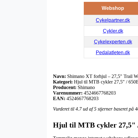
Webshop
Cykelpartner.dk
Cykler.dk
Cykelexperten.dk
Pedalatleten.dk
Navn:
Shimano XT forhjul – 27,5" Trail
Kategori:
Hjul til MTB cykler 27,5" / 650
Producent:
Shimano
Varenummer:
4524667768203
EAN:
4524667768203
Vurderet til
4.7
ud af 5 stjerner baseret på
4
Hjul til MTB cykler 27,5"