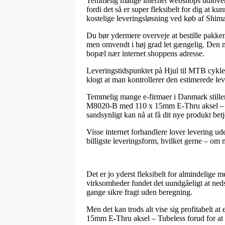
Temmelig mange internet webshops udlover i
fordi det så er super fleksibelt for dig at 
kostelige leveringsløsning ved køb af Sh
Du bør ydermere overveje at bestille pakken 
men omvendt i høj grad let gængelig. Den me
bopæl nær internet shoppens adresse.
Leveringstidspunktet på Hjul til MTB cykler 
klogt at man kontrollerer den estimerede lev
Temmelig mange e-firmaer i Danmark stille
M8020-B med 110 x 15mm E-Thru aksel – Tube
sandsynligt kan nå at få dit nye produkt bet
Visse internet forhandlere lover levering ud
billigste leveringsform, hvilket gerne – om m
Det er jo yderst fleksibelt for almindelige 
virksomheder fundet det uundgåeligt at nedsæ
gange sikre fragt uden beregning.
Men det kan trods alt vise sig profitabelt 
15mm E-Thru aksel – Tubeless forud for at du