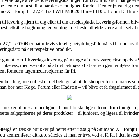
 vore dage alverdens leveringsløsninger. En favorit iblandt mange er e
kunne hente din bestilling når der er mulighed for det. Den er jo vældig
imano XT forhjul – 27,5" Trail WH-M8020-B med 110 x 15mm E-Thru ak
til levering hjem til dig eller til din arbejdsplads. Leveringsformen bli
st letkøbte fragtmulighed vil dog i de fleste tilfælde være at du selv h
27,5" / 650B er naturligvis virkelig betydningsfuld når vi har behov for
eringsdato på det respektive produkt.
r garanti om 1 hverdags levering på mange af deres varer, eksempelvi
less, men vær obs på at det betinges af at ordren gennemføres forind
jent forinden lagermedarbejderne får fri.
en betaling, men oftest er det betinget af at du shopper for en præcis su
an bor nær Køge, Farum eller Hadsten – vil blive at få fragtfirmaet til a
mennesker at prissammenligne i blandt forskellige internet forretninger, 
tte salgspriserne på deres produkter – til juniorer, og ligeså til kvin
at eftergå en række butikker på nettet efter udsalg på Shimano XT for
 gennemfører dit køb, således at man er tryg ved at få fat i den laveste