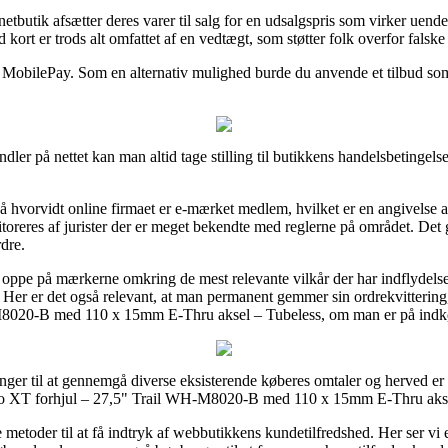
tbutik afsætter deres varer til salg for en udsalgspris som virker uendel
rt er trods alt omfattet af en vedtægt, som støtter folk overfor falske 
r MobilePay. Som en alternativ mulighed burde du anvende et tilbud som 
er på nettet kan man altid tage stilling til butikkens handelsbetingelse
å hvorvidt online firmaet er e-mærket medlem, hvilket er en angivelse 
nitoreres af jurister der er meget bekendte med reglerne på området. Det
dre.
r oppe på mærkerne omkring de mest relevante vilkår der har indflydel
 Her er det også relevant, at man permanent gemmer sin ordrekvittering
8020-B med 110 x 15mm E-Thru aksel – Tubeless, om man er på indkøb 
nger til at gennemgå diverse eksisterende køberes omtaler og herved er
ano XT forhjul – 27,5" Trail WH-M8020-B med 110 x 15mm E-Thru aksel
metoder til at få indtryk af webbutikkens kundetilfredshed. Her ser vi