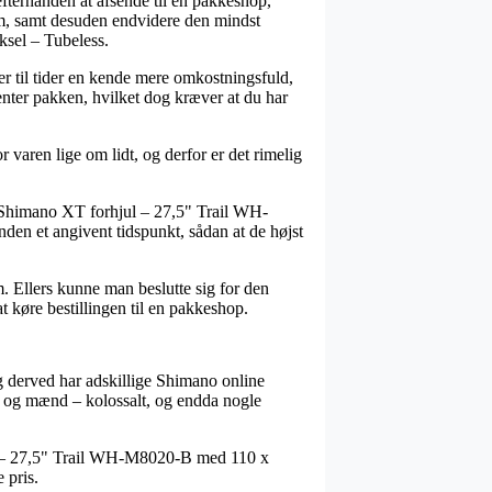
fterhånden at afsende til en pakkeshop,
 nem, samt desuden endvidere den mindst
sel – Tubeless.
ver til tider en kende mere omkostningsfuld,
enter pakken, hvilket dog kræver at du har
 varen lige om lidt, og derfor er det rimelig
s Shimano XT forhjul – 27,5" Trail WH-
en et angivent tidspunkt, sådan at de højst
m. Ellers kunne man beslutte sig for den
t køre bestillingen til en pakkeshop.
og derved har adskillige Shimano online
der og mænd – kolossalt, og endda nogle
hjul – 27,5" Trail WH-M8020-B med 110 x
 pris.