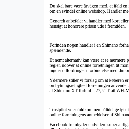
Du skal bare være årvågen med, at ifald en ne
om en svindel online webshop. Handler med ko
Generelt anbefaler vi handler med kort elle
hensigt at honorere prisen ude i fremtiden.
Forinden nogen handler i en Shimano forhandl
spændende.
Et nemt alternativ kan være at se nærmere p
regler, udover at online forretningen tit mo
møder udfordringer i forbindelse med din or
Ydermere stiller vi forslag om at køberen e
ombytningsrettighed forretningen anvender.
af Shimano XT forhjul – 27,5" Trail WH-M
Trustpilot yder fuldkommen pålidelige løsni
online forretningens anmeldelser af Shim
Facebook frembyder endvidere super ærlige 