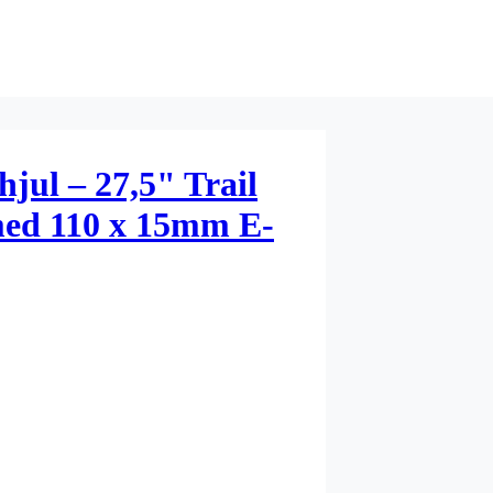
jul – 27,5" Trail
d 110 x 15mm E-
eless