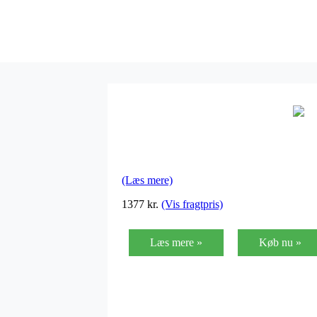
(Læs mere)
1377
kr.
(Vis fragtpris)
Læs mere »
Køb nu »