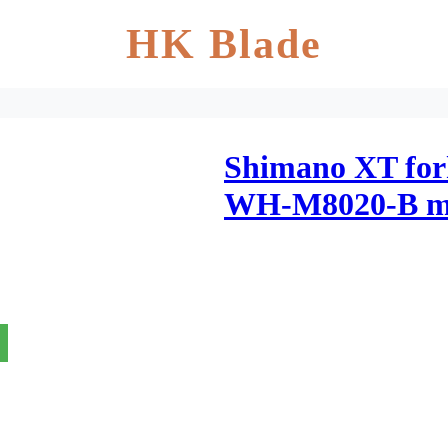
HK Blade
Shimano XT forh
WH-M8020-B me
Thru aksel – Tub