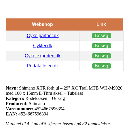
Webshop
Link
Cykelpartner.dk
Besøg
Cykler.dk
Besøg
Cykelexperten.dk
Besøg
Pedalatleten.dk
Besøg
Navn:
Shimano XTR forhjul – 29" XC Trail MTB WH-M9020
med 100 x 15mm E-Thru aksel – Tubeless
Kategori:
Rodekassen – Udsalg
Producent:
Shimano
Varenummer:
4524667596394
EAN:
4524667596394
Vurderet til
4.2
ud af 5 stjerner baseret på
32
anmeldelser