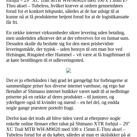
forhjul – 29" XC Trail MTB WH-M9020 med 100 x 15mm E-
Thru aksel – Tubeless, hvilket kræver at ordren gennemføres
forud for et konkret tidspunkt, således at de har udsigt til at
kunne nå at få produkterne betjent forud for at de logistikansatte
får fri.
En række internet virksomheder sikrer levering uden betaling,
men undertiden afkræver det at der erhverves for en fastsat sum.
Desuden skulle du beslutte sig for den mest prisbevidste
leveringsmåde, der typisk – uden hensyn til om man bor ved
Helsingør, Ringsted eller Hammel – vil være at få fragtfirmaet til
at køre bestillingen til et udleveringssted.
Det er jo efterhånden i høj grad let gængeligt for forbrugerne at
sammenligne priser hos diverse internet varehuse, og ergo har
flertallet af Shimano internet butikker været nødt til at nedbringe
priserne på en række af deres produkter – til juniorer, og
yderligere også til kvinder og mænd – en hel del, og endda
nogle gange præstere portofri fragt.
Derfor kan det trods alt blive tiden værd at efterprøve nogle
enkelte online firmaer efter rabat på Shimano XTR forhjul – 29"
XC Trail MTB WH-M9020 med 100 x 15mm E-Thru aksel –
Tubeless forud for at du køber, således at man er skråsikker på at