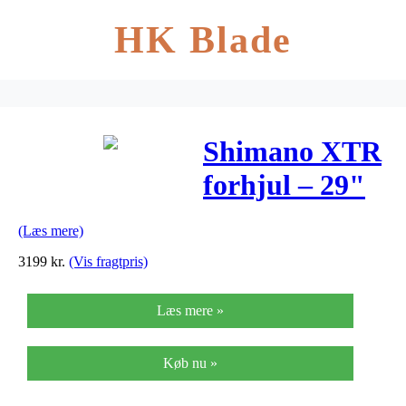
HK Blade
Shimano XTR
forhjul – 29"
XC Trail MTB
(Læs mere)
WH-M9020
3199
kr.
(Vis fragtpris)
med 100 x
Læs mere »
15mm E-Thru
aksel –
Køb nu »
Tubeless