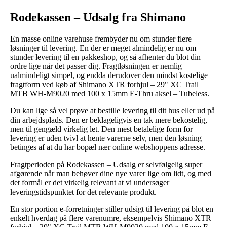
Rodekassen – Udsalg fra Shimano
En masse online varehuse frembyder nu om stunder flere
løsninger til levering. En der er meget almindelig er nu om
stunder levering til en pakkeshop, og så afhenter du blot din
ordre lige når det passer dig. Fragtløsningen er nemlig
ualmindeligt simpel, og endda derudover den mindst kostelige
fragtform ved køb af Shimano XTR forhjul – 29" XC Trail
MTB WH-M9020 med 100 x 15mm E-Thru aksel – Tubeless.
Du kan lige så vel prøve at bestille levering til dit hus eller ud på
din arbejdsplads. Den er beklageligvis en tak mere bekostelig,
men til gengæld virkelig let. Den mest betalelige form for
levering er uden tvivl at hente varerne selv, men den løsning
betinges af at du har bopæl nær online webshoppens adresse.
Fragtperioden på Rodekassen – Udsalg er selvfølgelig super
afgørende når man behøver dine nye varer lige om lidt, og med
det formål er det virkelig relevant at vi undersøger
leveringstidspunktet for det relevante produkt.
En stor portion e-forretninger stiller udsigt til levering på blot en
enkelt hverdag på flere varenumre, eksempelvis Shimano XTR