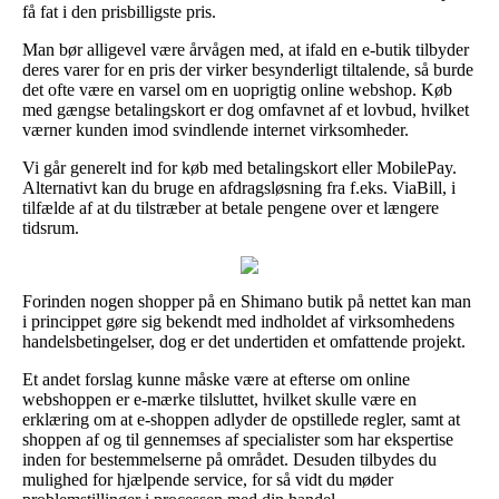
få fat i den prisbilligste pris.
Man bør alligevel være årvågen med, at ifald en e-butik tilbyder
deres varer for en pris der virker besynderligt tiltalende, så burde
det ofte være en varsel om en uoprigtig online webshop. Køb
med gængse betalingskort er dog omfavnet af et lovbud, hvilket
værner kunden imod svindlende internet virksomheder.
Vi går generelt ind for køb med betalingskort eller MobilePay.
Alternativt kan du bruge en afdragsløsning fra f.eks. ViaBill, i
tilfælde af at du tilstræber at betale pengene over et længere
tidsrum.
Forinden nogen shopper på en Shimano butik på nettet kan man
i princippet gøre sig bekendt med indholdet af virksomhedens
handelsbetingelser, dog er det undertiden et omfattende projekt.
Et andet forslag kunne måske være at efterse om online
webshoppen er e-mærke tilsluttet, hvilket skulle være en
erklæring om at e-shoppen adlyder de opstillede regler, samt at
shoppen af og til gennemses af specialister som har ekspertise
inden for bestemmelserne på området. Desuden tilbydes du
mulighed for hjælpende service, for så vidt du møder