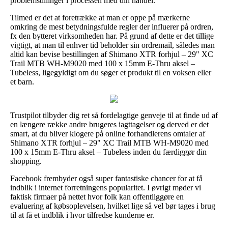
problemstillinger i processen med din handel.
Tilmed er det at foretrække at man er oppe på mærkerne
omkring de mest betydningsfulde regler der influerer på ordren,
fx den bytteret virksomheden har. På grund af dette er det tillige
vigtigt, at man til enhver tid beholder sin ordremail, således man
altid kan bevise bestillingen af Shimano XTR forhjul – 29" XC
Trail MTB WH-M9020 med 100 x 15mm E-Thru aksel –
Tubeless, ligegyldigt om du søger et produkt til en voksen eller
et barn.
Trustpilot tilbyder dig ret så fordelagtige genveje til at finde ud af
en længere række andre brugeres iagttagelser og derved er det
smart, at du bliver klogere på online forhandlerens omtaler af
Shimano XTR forhjul – 29" XC Trail MTB WH-M9020 med
100 x 15mm E-Thru aksel – Tubeless inden du færdiggør din
shopping.
Facebook frembyder også super fantastiske chancer for at få
indblik i internet forretningens popularitet. I øvrigt møder vi
faktisk firmaer på nettet hvor folk kan offentliggøre en
evaluering af købsoplevelsen, hvilket lige så vel bør tages i brug
til at få et indblik i hvor tilfredse kunderne er.