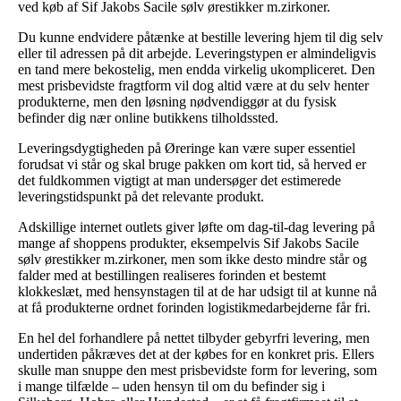
ved køb af Sif Jakobs Sacile sølv ørestikker m.zirkoner.
Du kunne endvidere påtænke at bestille levering hjem til dig selv
eller til adressen på dit arbejde. Leveringstypen er almindeligvis
en tand mere bekostelig, men endda virkelig ukompliceret. Den
mest prisbevidste fragtform vil dog altid være at du selv henter
produkterne, men den løsning nødvendiggør at du fysisk
befinder dig nær online butikkens tilholdssted.
Leveringsdygtigheden på Øreringe kan være super essentiel
forudsat vi står og skal bruge pakken om kort tid, så herved er
det fuldkommen vigtigt at man undersøger det estimerede
leveringstidspunkt på det relevante produkt.
Adskillige internet outlets giver løfte om dag-til-dag levering på
mange af shoppens produkter, eksempelvis Sif Jakobs Sacile
sølv ørestikker m.zirkoner, men som ikke desto mindre står og
falder med at bestillingen realiseres forinden et bestemt
klokkeslæt, med hensynstagen til at de har udsigt til at kunne nå
at få produkterne ordnet forinden logistikmedarbejderne får fri.
En hel del forhandlere på nettet tilbyder gebyrfri levering, men
undertiden påkræves det at der købes for en konkret pris. Ellers
skulle man snuppe den mest prisbevidste form for levering, som
i mange tilfælde – uden hensyn til om du befinder sig i