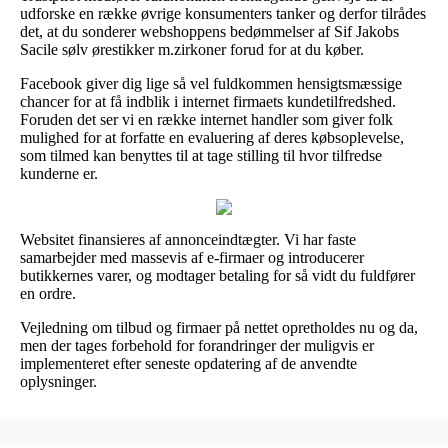
udforske en række øvrige konsumenters tanker og derfor tilrådes
det, at du sonderer webshoppens bedømmelser af Sif Jakobs
Sacile sølv ørestikker m.zirkoner forud for at du køber.
Facebook giver dig lige så vel fuldkommen hensigtsmæssige
chancer for at få indblik i internet firmaets kundetilfredshed.
Foruden det ser vi en række internet handler som giver folk
mulighed for at forfatte en evaluering af deres købsoplevelse,
som tilmed kan benyttes til at tage stilling til hvor tilfredse
kunderne er.
Websitet finansieres af annonceindtægter. Vi har faste
samarbejder med massevis af e-firmaer og introducerer
butikkernes varer, og modtager betaling for så vidt du fuldfører
en ordre.
Vejledning om tilbud og firmaer på nettet opretholdes nu og da,
men der tages forbehold for forandringer der muligvis er
implementeret efter seneste opdatering af de anvendte
oplysninger.