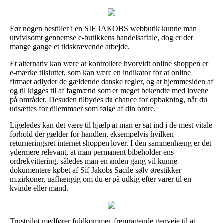
Før nogen bestiller i en SIF JAKOBS webbutik kunne man
utvivlsomt gennemse e-butikkens handelsaftale, dog er det
mange gange et tidskrævende arbejde.
Et alternativ kan være at kontrollere hvorvidt online shoppen er
e-mærke tilsluttet, som kan være en indikator for at online
firmaet adlyder de gældende danske regler, og at hjemmesiden af
og til kigges til af fagmænd som er meget bekendte med lovene
på området. Desuden tilbydes du chance for opbakning, når du
udsættes for dilemmaer som følge af din ordre.
Ligeledes kan det være til hjælp at man er sat ind i de mest vitale
forhold der gælder for handlen, eksempelvis hvilken
returneringsret internet shoppen lover. I den sammenhæng er det
ydermere relevant, at man permanent bibeholder ens
ordrekvittering, således man en anden gang vil kunne
dokumentere købet af Sif Jakobs Sacile sølv ørestikker
m.zirkoner, uafhængig om du er på udkig efter varer til en
kvinde eller mand.
Trustpilot medfører fuldkommen fremragende genveje til at