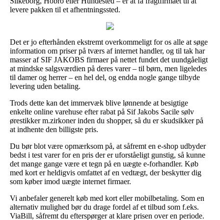
Silkeborg, Hobro eller Hundested – er at få fragtfirmaet til at
levere pakken til et afhentningssted.
Det er jo efterhånden ekstremt overkommeligt for os alle at søge
information om priser på tværs af internet handler, og til tak har
masser af SIF JAKOBS firmaer på nettet fundet det uundgåeligt
at mindske salgsværdien på deres varer – til børn, men ligeledes
til damer og herrer – en hel del, og endda nogle gange tilbyde
levering uden betaling.
Trods dette kan det immervæk blive lønnende at besigtige
enkelte online varehuse efter rabat på Sif Jakobs Sacile sølv
ørestikker m.zirkoner inden du shopper, så du er skudsikker på
at indhente den billigste pris.
Du bør blot være opmærksom på, at såfremt en e-shop udbyder
bedst i test varer for en pris der er uforståeligt gunstig, så kunne
det mange gange være et tegn på en uægte e-forhandler. Køb
med kort er heldigvis omfattet af en vedtægt, der beskytter dig
som køber imod uægte internet firmaer.
Vi anbefaler generelt køb med kort eller mobilbetaling. Som en
alternativ mulighed bør du drage fordel af et tilbud som f.eks.
ViaBill, såfremt du efterspørger at klare prisen over en periode.