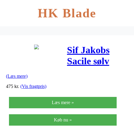
HK Blade
Sif Jakobs
Sacile sølv
ørestikker
(Læs mere)
m.zirkoner
475
kr.
(Vis fragtpris)
Læs mere »
Køb nu »