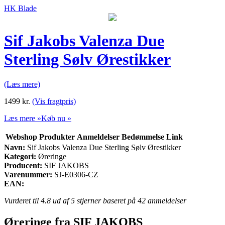
HK Blade
Sif Jakobs Valenza Due
Sterling Sølv Ørestikker
(Læs mere)
1499
kr.
(Vis fragtpris)
Læs mere »
Køb nu »
Webshop
Produkter
Anmeldelser
Bedømmelse
Link
Navn:
Sif Jakobs Valenza Due Sterling Sølv Ørestikker
Kategori:
Øreringe
Producent:
SIF JAKOBS
Varenummer:
SJ-E0306-CZ
EAN:
Vurderet til
4.8
ud af 5 stjerner baseret på
42
anmeldelser
Øreringe fra SIF JAKOBS