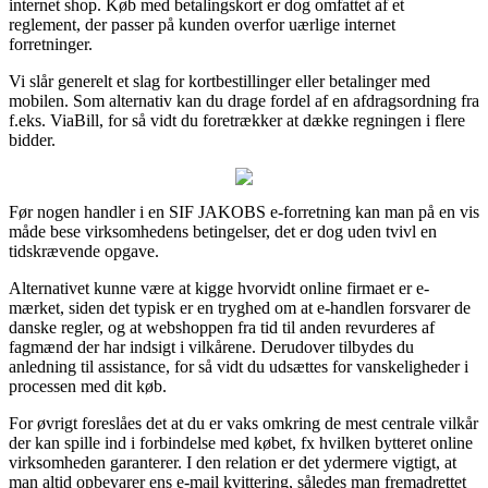
internet shop. Køb med betalingskort er dog omfattet af et
reglement, der passer på kunden overfor uærlige internet
forretninger.
Vi slår generelt et slag for kortbestillinger eller betalinger med
mobilen. Som alternativ kan du drage fordel af en afdragsordning fra
f.eks. ViaBill, for så vidt du foretrækker at dække regningen i flere
bidder.
Før nogen handler i en SIF JAKOBS e-forretning kan man på en vis
måde bese virksomhedens betingelser, det er dog uden tvivl en
tidskrævende opgave.
Alternativet kunne være at kigge hvorvidt online firmaet er e-
mærket, siden det typisk er en tryghed om at e-handlen forsvarer de
danske regler, og at webshoppen fra tid til anden revurderes af
fagmænd der har indsigt i vilkårene. Derudover tilbydes du
anledning til assistance, for så vidt du udsættes for vanskeligheder i
processen med dit køb.
For øvrigt foreslåes det at du er vaks omkring de mest centrale vilkår
der kan spille ind i forbindelse med købet, fx hvilken bytteret online
virksomheden garanterer. I den relation er det ydermere vigtigt, at
man altid opbevarer ens e-mail kvittering, således man fremadrettet