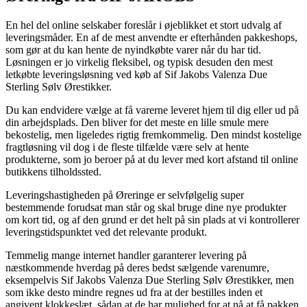
En hel del online selskaber foreslår i øjeblikket et stort udvalg af
leveringsmåder. En af de mest anvendte er efterhånden pakkeshops,
som gør at du kan hente de nyindkøbte varer når du har tid.
Løsningen er jo virkelig fleksibel, og typisk desuden den mest
letkøbte leveringsløsning ved køb af Sif Jakobs Valenza Due
Sterling Sølv Ørestikker.
Du kan endvidere vælge at få varerne leveret hjem til dig eller ud på
din arbejdsplads. Den bliver for det meste en lille smule mere
bekostelig, men ligeledes rigtig fremkommelig. Den mindst kostelige
fragtløsning vil dog i de fleste tilfælde være selv at hente
produkterne, som jo beroer på at du lever med kort afstand til online
butikkens tilholdssted.
Leveringshastigheden på Øreringe er selvfølgelig super
bestemmende forudsat man står og skal bruge dine nye produkter
om kort tid, og af den grund er det helt på sin plads at vi kontrollerer
leveringstidspunktet ved det relevante produkt.
Temmelig mange internet handler garanterer levering på
næstkommende hverdag på deres bedst sælgende varenumre,
eksempelvis Sif Jakobs Valenza Due Sterling Sølv Ørestikker, men
som ikke desto mindre regnes ud fra at der bestilles inden et
angivent klokkeslæt, sådan at de har mulighed for at nå at få pakken