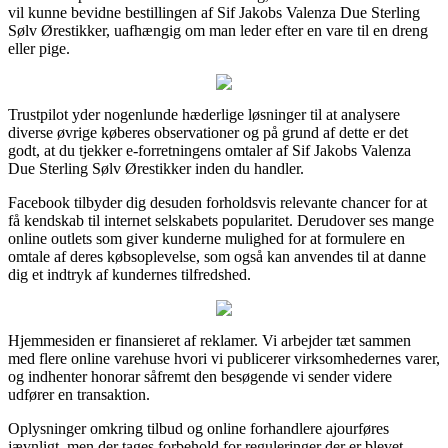
vil kunne bevidne bestillingen af Sif Jakobs Valenza Due Sterling
Sølv Ørestikker, uafhængig om man leder efter en vare til en dreng
eller pige.
Trustpilot yder nogenlunde hæderlige løsninger til at analysere
diverse øvrige køberes observationer og på grund af dette er det
godt, at du tjekker e-forretningens omtaler af Sif Jakobs Valenza
Due Sterling Sølv Ørestikker inden du handler.
Facebook tilbyder dig desuden forholdsvis relevante chancer for at
få kendskab til internet selskabets popularitet. Derudover ses mange
online outlets som giver kunderne mulighed for at formulere en
omtale af deres købsoplevelse, som også kan anvendes til at danne
dig et indtryk af kundernes tilfredshed.
Hjemmesiden er finansieret af reklamer. Vi arbejder tæt sammen
med flere online varehuse hvori vi publicerer virksomhedernes varer,
og indhenter honorar såfremt den besøgende vi sender videre
udfører en transaktion.
Oplysninger omkring tilbud og online forhandlere ajourføres
jævnligt, men der tages forbehold for reguleringer der er blevet