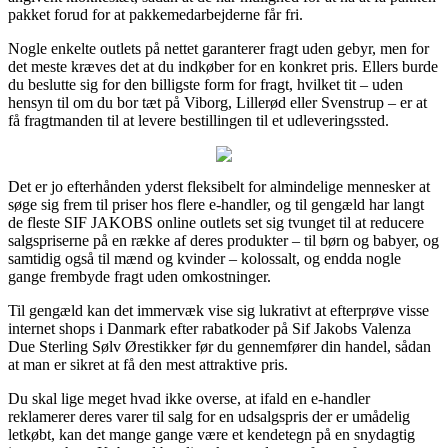
pakket forud for at pakkemedarbejderne får fri.
Nogle enkelte outlets på nettet garanterer fragt uden gebyr, men for
det meste kræves det at du indkøber for en konkret pris. Ellers burde
du beslutte sig for den billigste form for fragt, hvilket tit – uden
hensyn til om du bor tæt på Viborg, Lillerød eller Svenstrup – er at
få fragtmanden til at levere bestillingen til et udleveringssted.
Det er jo efterhånden yderst fleksibelt for almindelige mennesker at
søge sig frem til priser hos flere e-handler, og til gengæld har langt
de fleste SIF JAKOBS online outlets set sig tvunget til at reducere
salgspriserne på en række af deres produkter – til børn og babyer, og
samtidig også til mænd og kvinder – kolossalt, og endda nogle
gange frembyde fragt uden omkostninger.
Til gengæld kan det immervæk vise sig lukrativt at efterprøve visse
internet shops i Danmark efter rabatkoder på Sif Jakobs Valenza
Due Sterling Sølv Ørestikker før du gennemfører din handel, sådan
at man er sikret at få den mest attraktive pris.
Du skal lige meget hvad ikke overse, at ifald en e-handler
reklamerer deres varer til salg for en udsalgspris der er umådelig
letkøbt, kan det mange gange være et kendetegn på en snydagtig