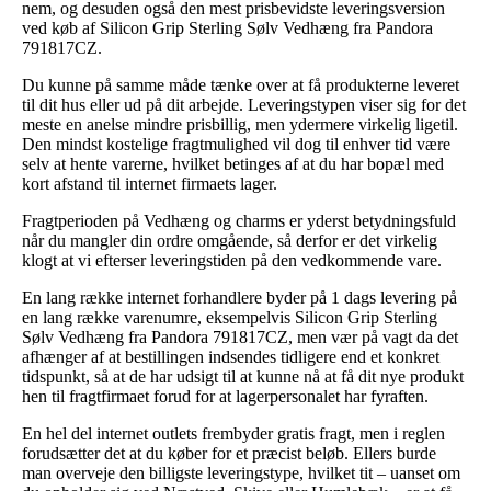
nem, og desuden også den mest prisbevidste leveringsversion
ved køb af Silicon Grip Sterling Sølv Vedhæng fra Pandora
791817CZ.
Du kunne på samme måde tænke over at få produkterne leveret
til dit hus eller ud på dit arbejde. Leveringstypen viser sig for det
meste en anelse mindre prisbillig, men ydermere virkelig ligetil.
Den mindst kostelige fragtmulighed vil dog til enhver tid være
selv at hente varerne, hvilket betinges af at du har bopæl med
kort afstand til internet firmaets lager.
Fragtperioden på Vedhæng og charms er yderst betydningsfuld
når du mangler din ordre omgående, så derfor er det virkelig
klogt at vi efterser leveringstiden på den vedkommende vare.
En lang række internet forhandlere byder på 1 dags levering på
en lang række varenumre, eksempelvis Silicon Grip Sterling
Sølv Vedhæng fra Pandora 791817CZ, men vær på vagt da det
afhænger af at bestillingen indsendes tidligere end et konkret
tidspunkt, så at de har udsigt til at kunne nå at få dit nye produkt
hen til fragtfirmaet forud for at lagerpersonalet har fyraften.
En hel del internet outlets frembyder gratis fragt, men i reglen
forudsætter det at du køber for et præcist beløb. Ellers burde
man overveje den billigste leveringstype, hvilket tit – uanset om