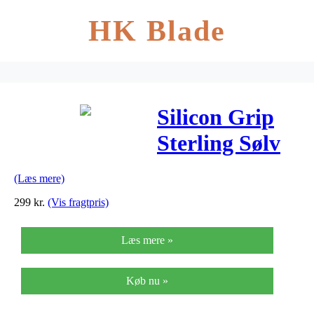
HK Blade
Silicon Grip
Sterling Sølv
Vedhæng fra
(Læs mere)
Pandora
299
kr.
(Vis fragtpris)
791817CZ
Læs mere »
Køb nu »