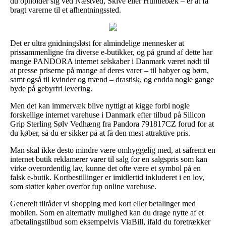
du opholder sig ved Næstved, Skive eller Humlebæk – er at få
bragt varerne til et afhentningssted.
Det er ultra gnidningsløst for almindelige mennesker at
prissammenligne fra diverse e-butikker, og på grund af dette har
mange PANDORA internet selskaber i Danmark været nødt til
at presse priserne på mange af deres varer – til babyer og børn,
samt også til kvinder og mænd – drastisk, og endda nogle gange
byde på gebyrfri levering.
Men det kan immervæk blive nyttigt at kigge forbi nogle
forskellige internet varehuse i Danmark efter tilbud på Silicon
Grip Sterling Sølv Vedhæng fra Pandora 791817CZ forud for at
du køber, så du er sikker på at få den mest attraktive pris.
Man skal ikke desto mindre være omhyggelig med, at såfremt en
internet butik reklamerer varer til salg for en salgspris som kan
virke overordentlig lav, kunne det ofte være et symbol på en
falsk e-butik. Kortbestillinger er imidlertid inkluderet i en lov,
som støtter køber overfor fup online varehuse.
Generelt tilråder vi shopping med kort eller betalinger med
mobilen. Som en alternativ mulighed kan du drage nytte af et
afbetalingstilbud som eksempelvis ViaBill, ifald du foretrækker