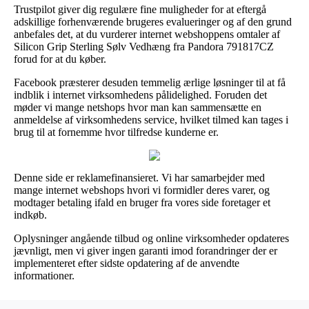
Trustpilot giver dig regulære fine muligheder for at eftergå
adskillige forhenværende brugeres evalueringer og af den grund
anbefales det, at du vurderer internet webshoppens omtaler af
Silicon Grip Sterling Sølv Vedhæng fra Pandora 791817CZ
forud for at du køber.
Facebook præsterer desuden temmelig ærlige løsninger til at få
indblik i internet virksomhedens pålidelighed. Foruden det
møder vi mange netshops hvor man kan sammensætte en
anmeldelse af virksomhedens service, hvilket tilmed kan tages i
brug til at fornemme hvor tilfredse kunderne er.
Denne side er reklamefinansieret. Vi har samarbejder med
mange internet webshops hvori vi formidler deres varer, og
modtager betaling ifald en bruger fra vores side foretager et
indkøb.
Oplysninger angående tilbud og online virksomheder opdateres
jævnligt, men vi giver ingen garanti imod forandringer der er
implementeret efter sidste opdatering af de anvendte
informationer.