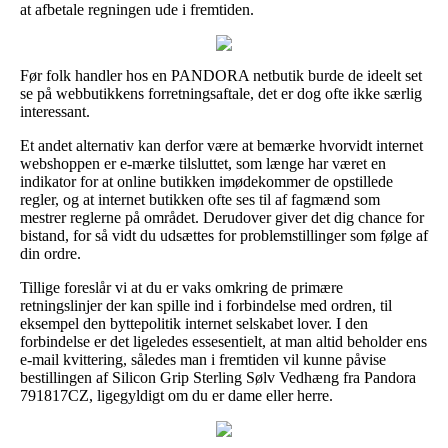
at afbetale regningen ude i fremtiden.
Før folk handler hos en PANDORA netbutik burde de ideelt set
se på webbutikkens forretningsaftale, det er dog ofte ikke særlig
interessant.
Et andet alternativ kan derfor være at bemærke hvorvidt internet
webshoppen er e-mærke tilsluttet, som længe har været en
indikator for at online butikken imødekommer de opstillede
regler, og at internet butikken ofte ses til af fagmænd som
mestrer reglerne på området. Derudover giver det dig chance for
bistand, for så vidt du udsættes for problemstillinger som følge af
din ordre.
Tillige foreslår vi at du er vaks omkring de primære
retningslinjer der kan spille ind i forbindelse med ordren, til
eksempel den byttepolitik internet selskabet lover. I den
forbindelse er det ligeledes essesentielt, at man altid beholder ens
e-mail kvittering, således man i fremtiden vil kunne påvise
bestillingen af Silicon Grip Sterling Sølv Vedhæng fra Pandora
791817CZ, ligegyldigt om du er dame eller herre.