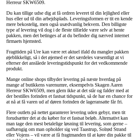
Herreur SKW6509.
Du kan tillige udse dig at få ordren leveret til din lejlighed eller
hus eller ud til din arbejdsplads. Leveringsformen er tit en kende
mere bekostelig, men også usædvanlig bekvem. Den billigste
type af levering vil dog i de fleste tilfælde være selv at hente
pakken, men det betinges af at du befinder dig nærved internet
firmaets hjemsted.
Fragttiden på Ure kan være ret aktuel ifald du mangler pakken
øjeblikkeligt, så i det øjemed er det særdeles væsentligt at vi
efterser det anslåede leveringstidspunkt for det vedkommende
produkt.
Mange online shops tilbyder levering på næste hverdag på
mange af butikkens varenumre, eksempelvis Skagen Aaren
Herreur SKW6509, men glem ikke at det står og falder med at
der bestilles forinden et fastsat tidspunkt, så de har en chance for
at nå at få varen ud af døren forinden de lageransatte får fri.
Flere outlets på nettet garanterer levering uden gebyr, men tit
forudsætter det at du køber for et fastsat beløb. Alternativt kan
man tage den mest betalelige løsning til levering, som gerne –
uafhængig om man opholder sig ved Taastrup, Solrød Strand
eller Vojens – vil være at få fragtmanden til at køre din pakke til