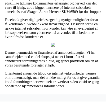
adskillige tidligere konsumenters erfaringer og herved kan det
være til hjælp, at du kigger nærmere på internet selskabets
anmeldelser af Skagen Aaren Herreur SKW6509 før du shopper.
Facebook giver dig ligeledes egentlig nyttige muligheder for at
få kendskab til webbutikkens troværdighed. Desuden ser vi en
række internet selskaber hvor kunder kan ytre en evaluering af
købsoplevelsen, som ydermere må anvendes til at bedømme
hvor tilfredse kunderne er.
Denne hjemmeside er finansieret af annonceindtægter. Vi har
samarbejder med en del shops på nettet i form af at vi
annoncerer forretningernes tilbud, og tjener provision om en af
vores besøgende foretager et køb.
Orientering angående tilbud og internet virksomheder værnes
om rutinemæssigt, men det er ikke muligt for os at give garantier
imod forandringer der eventuelt er iværksat siden vi sidste gang
opdaterede hjemmesidens informationer.