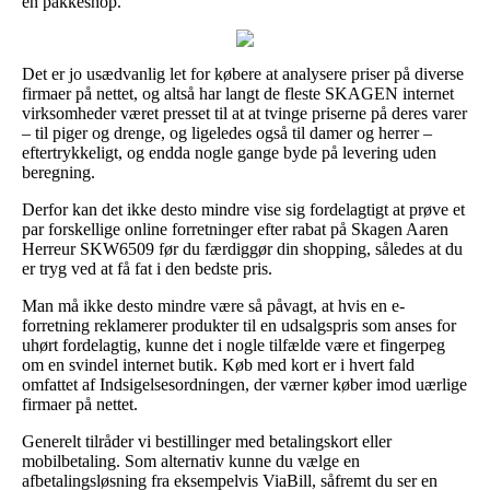
en pakkeshop.
Det er jo usædvanlig let for købere at analysere priser på diverse
firmaer på nettet, og altså har langt de fleste SKAGEN internet
virksomheder været presset til at at tvinge priserne på deres varer
– til piger og drenge, og ligeledes også til damer og herrer –
eftertrykkeligt, og endda nogle gange byde på levering uden
beregning.
Derfor kan det ikke desto mindre vise sig fordelagtigt at prøve et
par forskellige online forretninger efter rabat på Skagen Aaren
Herreur SKW6509 før du færdiggør din shopping, således at du
er tryg ved at få fat i den bedste pris.
Man må ikke desto mindre være så påvagt, at hvis en e-
forretning reklamerer produkter til en udsalgspris som anses for
uhørt fordelagtig, kunne det i nogle tilfælde være et fingerpeg
om en svindel internet butik. Køb med kort er i hvert fald
omfattet af Indsigelsesordningen, der værner køber imod uærlige
firmaer på nettet.
Generelt tilråder vi bestillinger med betalingskort eller
mobilbetaling. Som alternativ kunne du vælge en
afbetalingsløsning fra eksempelvis ViaBill, såfremt du ser en