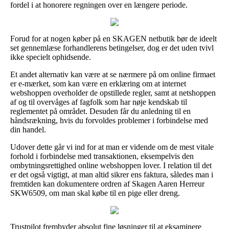
fordel i at honorere regningen over en længere periode.
Forud for at nogen køber på en SKAGEN netbutik bør de ideelt
set gennemlæse forhandlerens betingelser, dog er det uden tvivl
ikke specielt ophidsende.
Et andet alternativ kan være at se nærmere på om online firmaet
er e-mærket, som kan være en erklæring om at internet
webshoppen overholder de opstillede regler, samt at netshoppen
af og til overvåges af fagfolk som har nøje kendskab til
reglementet på området. Desuden får du anledning til en
håndsrækning, hvis du forvoldes problemer i forbindelse med
din handel.
Udover dette går vi ind for at man er vidende om de mest vitale
forhold i forbindelse med transaktionen, eksempelvis den
ombytningsrettighed online webshoppen lover. I relation til det
er det også vigtigt, at man altid sikrer ens faktura, således man i
fremtiden kan dokumentere ordren af Skagen Aaren Herreur
SKW6509, om man skal købe til en pige eller dreng.
Trustpilot frembyder absolut fine løsninger til at eksaminere