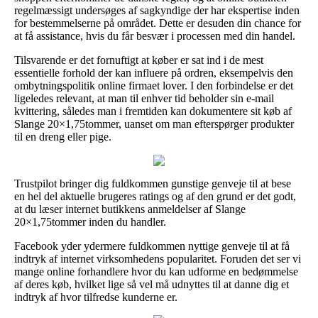
regelmæssigt undersøges af sagkyndige der har ekspertise inden
for bestemmelserne på området. Dette er desuden din chance for
at få assistance, hvis du får besvær i processen med din handel.
Tilsvarende er det fornuftigt at køber er sat ind i de mest
essentielle forhold der kan influere på ordren, eksempelvis den
ombytningspolitik online firmaet lover. I den forbindelse er det
ligeledes relevant, at man til enhver tid beholder sin e-mail
kvittering, således man i fremtiden kan dokumentere sit køb af
Slange 20×1,75tommer, uanset om man efterspørger produkter
til en dreng eller pige.
Trustpilot bringer dig fuldkommen gunstige genveje til at bese
en hel del aktuelle brugeres ratings og af den grund er det godt,
at du læser internet butikkens anmeldelser af Slange
20×1,75tommer inden du handler.
Facebook yder ydermere fuldkommen nyttige genveje til at få
indtryk af internet virksomhedens popularitet. Foruden det ser vi
mange online forhandlere hvor du kan udforme en bedømmelse
af deres køb, hvilket lige så vel må udnyttes til at danne dig et
indtryk af hvor tilfredse kunderne er.