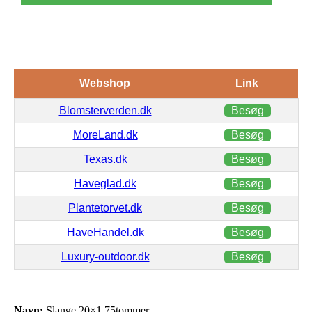
Webshop
Link
Blomsterverden.dk
Besøg
MoreLand.dk
Besøg
Texas.dk
Besøg
Haveglad.dk
Besøg
Plantetorvet.dk
Besøg
HaveHandel.dk
Besøg
Luxury-outdoor.dk
Besøg
Navn:
Slange 20×1,75tommer