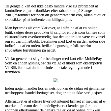
Til gengæld kan det ikke desto mindre vise sig profitabelt at
kontrollere et par netbutikker efter rabatkoder på Slange
20×1,75tommer forinden du gennemfører dit køb, sådan at du er
skudsikker på at indhente den billigste pris.
Man bør trods alt være klar over, at i tilfælde af at en online
butik sælger deres produkter til salg for en pris som kan ses som
ekstraordinært overkommelig, bør det undertiden være en varsel
om en uærlig netbutik. Betalinger med kort er på den anden side
indbefattet af en orden, hvilket begunstiger folk overfor
snydagtige forretninger på nettet.
Vi slår generelt et slag for betalinger med kort eller MobilePay.
Som en anden løsning bør du vælge et tilbud som eksempelvis
ViaBill, forudsat du har i sinde at betale regningen ude i
fremtiden.
Inden nogen handler hos en netshop kan de sådan set gennemse
netshoppens handelsbetingelser, dog er det tit ikke særlig sjovt.
Alternativet er at efterse hvorvidt internet firmaet er medlem af e-
mærket, eftersom det almindeligvis er et kendetegn for at e-
shoppen efterkommer de danske regler, og at online butikken