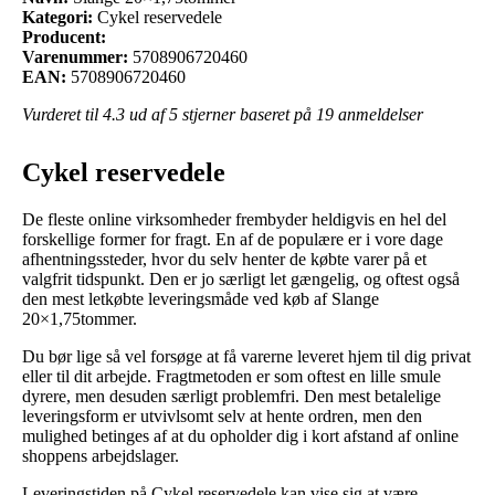
Kategori:
Cykel reservedele
Producent:
Varenummer:
5708906720460
EAN:
5708906720460
Vurderet til
4.3
ud af 5 stjerner baseret på
19
anmeldelser
Cykel reservedele
De fleste online virksomheder frembyder heldigvis en hel del
forskellige former for fragt. En af de populære er i vore dage
afhentningssteder, hvor du selv henter de købte varer på et
valgfrit tidspunkt. Den er jo særligt let gængelig, og oftest også
den mest letkøbte leveringsmåde ved køb af Slange
20×1,75tommer.
Du bør lige så vel forsøge at få varerne leveret hjem til dig privat
eller til dit arbejde. Fragtmetoden er som oftest en lille smule
dyrere, men desuden særligt problemfri. Den mest betalelige
leveringsform er utvivlsomt selv at hente ordren, men den
mulighed betinges af at du opholder dig i kort afstand af online
shoppens arbejdslager.
Leveringstiden på Cykel reservedele kan vise sig at være