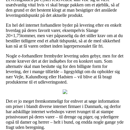
usædvanlig vital hvis vi skal bruge pakken om et øjeblik, så af
den grund er det bestemt klogt at man besigtiger det anslåede
leveringstidspunkt på det aktuelle produkt.
En hel del internet forhandlere byder på levering efter en enkelt
hverdag på deres favorit varer, eksempelvis Slange
20×1,75tommer, men vær påpasselig da det stiller krav om at du
bestiller tidligere end et aftalt tidspunkt, så at de med sikkerhed
kan nå at få varen ordnet inden lagerpersonalet får fri.
Nogle e-forhandlere frembyder levering uden gebyr, men for det
meste kræver det at der indkøbes for en konkret sum. Som
alternativ skal man beslutte sig for den billigste form for
levering, der i mange tilfælde – ligegyldigt om du opholder sig
nær Vejle, Kalundborg eller Hadsten – vil blive at få bragt
produkterne til et udleveringssted.
Det er jo meget fremkommeligt for enhver at søge information
om priser i blandt diverse internet firmaer i Danmark, og derfor
har adskillige internet webshops været tvunget til at stampe
prisniveauet på deres varer – til drenge og piger, og yderligere
også til damer og herrer – helt i bund, og endda nogle gange yde
fragt uden beregning.