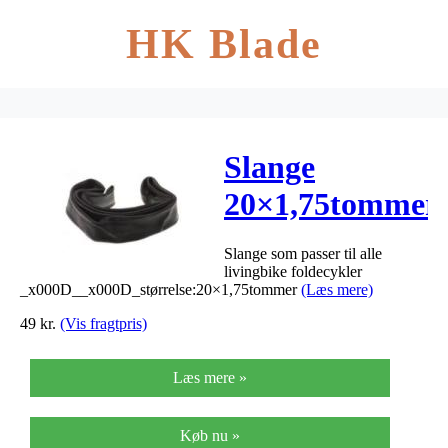
HK Blade
Slange
20×1,75tommer
Slange som passer til alle
livingbike foldecykler
_x000D__x000D_størrelse:20×1,75tommer
(Læs mere)
49
kr.
(Vis fragtpris)
Læs mere »
Køb nu »