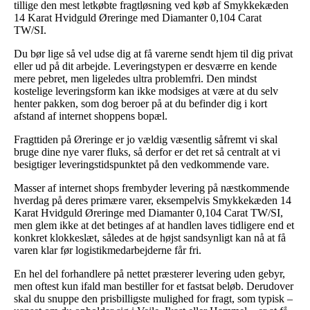
tillige den mest letkøbte fragtløsning ved køb af Smykkekæden
14 Karat Hvidguld Øreringe med Diamanter 0,104 Carat
TW/SI.
Du bør lige så vel udse dig at få varerne sendt hjem til dig privat
eller ud på dit arbejde. Leveringstypen er desværre en kende
mere pebret, men ligeledes ultra problemfri. Den mindst
kostelige leveringsform kan ikke modsiges at være at du selv
henter pakken, som dog beroer på at du befinder dig i kort
afstand af internet shoppens bopæl.
Fragttiden på Øreringe er jo vældig væsentlig såfremt vi skal
bruge dine nye varer fluks, så derfor er det ret så centralt at vi
besigtiger leveringstidspunktet på den vedkommende vare.
Masser af internet shops frembyder levering på næstkommende
hverdag på deres primære varer, eksempelvis Smykkekæden 14
Karat Hvidguld Øreringe med Diamanter 0,104 Carat TW/SI,
men glem ikke at det betinges af at handlen laves tidligere end et
konkret klokkeslæt, således at de højst sandsynligt kan nå at få
varen klar før logistikmedarbejderne får fri.
En hel del forhandlere på nettet præsterer levering uden gebyr,
men oftest kun ifald man bestiller for et fastsat beløb. Derudover
skal du snuppe den prisbilligste mulighed for fragt, som typisk –