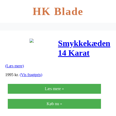
HK Blade
Smykkekæden
14 Karat
Hvidguld
(Læs mere)
Øreringe med
1995
kr.
(Vis fragtpris)
Diamanter
Læs mere »
0,104 Carat
TW/SI
Køb nu »