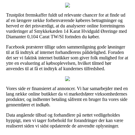
Trustpilot fremskaffer fuldt ud relevante chancer for at finde ud
af en længere række forhenværende køberes betragtninger og
herved er det prisværdigt, at du analyserer online forretningens
vurderinger af Smykkekæden 14 Karat Hvidguld Øreringe med
Diamanter 0,104 Carat TW/SI forinden du køber.
Facebook præsterer tillige uden sammenligning gode løsninger
til at få indtryk af internet forhandlerens pålidelighed. Foruden
det ser vi faktisk internet butikker som giver folk mulighed for at
ytre en evaluering af købsoplevelsen, hvilket tilmed bør
anvendes til at få et indtryk af kundernes tilfredshed.
Vores side er finansieret af annoncer. Vi har samarbejder med en
lang række online butikker da vi markedsfører virksomhedernes
produkter, og indhenter betaling såfremt en bruger fra vores side
gennemfører et indkøb.
Data angående tilbud og forhandlere på nettet vedligeholdes
hyppigt, men vi tager forbehold for forandringer der kan være
realiseret siden vi sidst opdaterede de anvendte oplysninger.