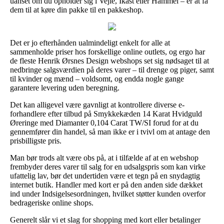
uanset om du opholder sig i Vejle, Ikast eller Hammel – er at få
dem til at køre din pakke til en pakkeshop.
Det er jo efterhånden ualmindeligt enkelt for alle at
sammenholde priser hos forskellige online outlets, og ergo har
de fleste Henrik Ørsnes Design webshops set sig nødsaget til at
nedbringe salgsværdien på deres varer – til drenge og piger, samt
til kvinder og mænd – voldsomt, og endda nogle gange
garantere levering uden beregning.
Det kan alligevel være gavnligt at kontrollere diverse e-
forhandlere efter tilbud på Smykkekæden 14 Karat Hvidguld
Øreringe med Diamanter 0,104 Carat TW/SI forud for at du
gennemfører din handel, så man ikke er i tvivl om at antage den
prisbilligste pris.
Man bør trods alt være obs på, at i tilfælde af at en webshop
frembyder deres varer til salg for en udsalgspris som kan virke
ufattelig lav, bør det undertiden være et tegn på en snydagtig
internet butik. Handler med kort er på den anden side dækket
ind under Indsigelsesordningen, hvilket støtter kunden overfor
bedrageriske online shops.
Generelt slår vi et slag for shopping med kort eller betalinger