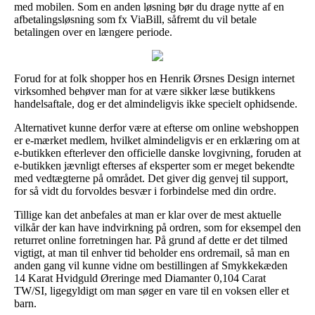
med mobilen. Som en anden løsning bør du drage nytte af en
afbetalingsløsning som fx ViaBill, såfremt du vil betale
betalingen over en længere periode.
Forud for at folk shopper hos en Henrik Ørsnes Design internet
virksomhed behøver man for at være sikker læse butikkens
handelsaftale, dog er det almindeligvis ikke specielt ophidsende.
Alternativet kunne derfor være at efterse om online webshoppen
er e-mærket medlem, hvilket almindeligvis er en erklæring om at
e-butikken efterlever den officielle danske lovgivning, foruden at
e-butikken jævnligt efterses af eksperter som er meget bekendte
med vedtægterne på området. Det giver dig genvej til support,
for så vidt du forvoldes besvær i forbindelse med din ordre.
Tillige kan det anbefales at man er klar over de mest aktuelle
vilkår der kan have indvirkning på ordren, som for eksempel den
returret online forretningen har. På grund af dette er det tilmed
vigtigt, at man til enhver tid beholder ens ordremail, så man en
anden gang vil kunne vidne om bestillingen af Smykkekæden
14 Karat Hvidguld Øreringe med Diamanter 0,104 Carat
TW/SI, ligegyldigt om man søger en vare til en voksen eller et
barn.