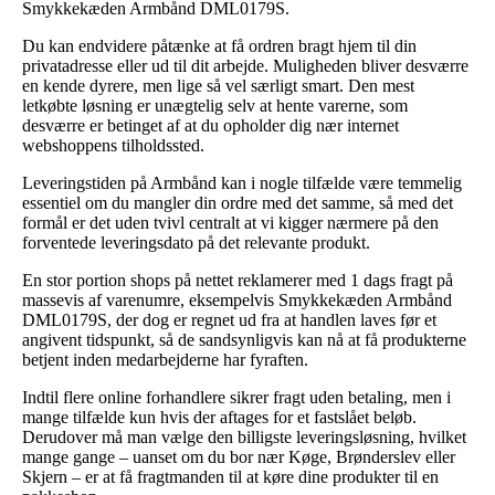
Smykkekæden Armbånd DML0179S.
Du kan endvidere påtænke at få ordren bragt hjem til din
privatadresse eller ud til dit arbejde. Muligheden bliver desværre
en kende dyrere, men lige så vel særligt smart. Den mest
letkøbte løsning er unægtelig selv at hente varerne, som
desværre er betinget af at du opholder dig nær internet
webshoppens tilholdssted.
Leveringstiden på Armbånd kan i nogle tilfælde være temmelig
essentiel om du mangler din ordre med det samme, så med det
formål er det uden tvivl centralt at vi kigger nærmere på den
forventede leveringsdato på det relevante produkt.
En stor portion shops på nettet reklamerer med 1 dags fragt på
massevis af varenumre, eksempelvis Smykkekæden Armbånd
DML0179S, der dog er regnet ud fra at handlen laves før et
angivent tidspunkt, så de sandsynligvis kan nå at få produkterne
betjent inden medarbejderne har fyraften.
Indtil flere online forhandlere sikrer fragt uden betaling, men i
mange tilfælde kun hvis der aftages for et fastslået beløb.
Derudover må man vælge den billigste leveringsløsning, hvilket
mange gange – uanset om du bor nær Køge, Brønderslev eller
Skjern – er at få fragtmanden til at køre dine produkter til en