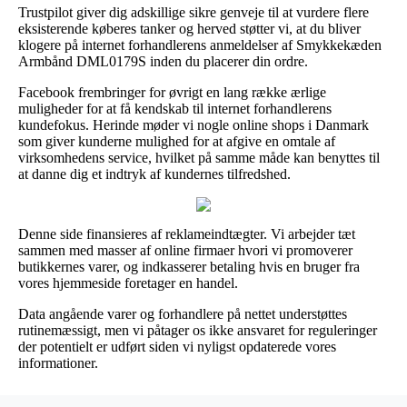
Trustpilot giver dig adskillige sikre genveje til at vurdere flere
eksisterende køberes tanker og herved støtter vi, at du bliver
klogere på internet forhandlerens anmeldelser af Smykkekæden
Armbånd DML0179S inden du placerer din ordre.
Facebook frembringer for øvrigt en lang række ærlige
muligheder for at få kendskab til internet forhandlerens
kundefokus. Herinde møder vi nogle online shops i Danmark
som giver kunderne mulighed for at afgive en omtale af
virksomhedens service, hvilket på samme måde kan benyttes til
at danne dig et indtryk af kundernes tilfredshed.
Denne side finansieres af reklameindtægter. Vi arbejder tæt
sammen med masser af online firmaer hvori vi promoverer
butikkernes varer, og indkasserer betaling hvis en bruger fra
vores hjemmeside foretager en handel.
Data angående varer og forhandlere på nettet understøttes
rutinemæssigt, men vi påtager os ikke ansvaret for reguleringer
der potentielt er udført siden vi nyligst opdaterede vores
informationer.