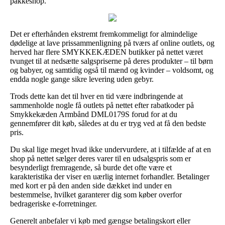
pakkeshop.
Det er efterhånden ekstremt fremkommeligt for almindelige
dødelige at lave prissammenligning på tværs af online outlets, og
herved har flere SMYKKEKÆDEN butikker på nettet været
tvunget til at nedsætte salgspriserne på deres produkter – til børn
og babyer, og samtidig også til mænd og kvinder – voldsomt, og
endda nogle gange sikre levering uden gebyr.
Trods dette kan det til hver en tid være indbringende at
sammenholde nogle få outlets på nettet efter rabatkoder på
Smykkekæden Armbånd DML0179S forud for at du
gennemfører dit køb, således at du er tryg ved at få den bedste
pris.
Du skal lige meget hvad ikke undervurdere, at i tilfælde af at en
shop på nettet sælger deres varer til en udsalgspris som er
besynderligt fremragende, så burde det ofte være et
karakteristika der viser en uærlig internet forhandler. Betalinger
med kort er på den anden side dækket ind under en
bestemmelse, hvilket garanterer dig som køber overfor
bedrageriske e-forretninger.
Generelt anbefaler vi køb med gængse betalingskort eller