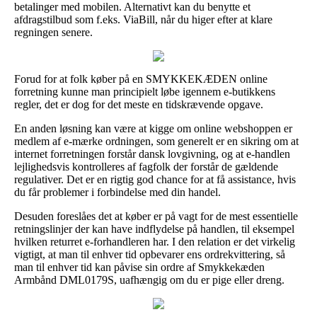
betalinger med mobilen. Alternativt kan du benytte et
afdragstilbud som f.eks. ViaBill, når du higer efter at klare
regningen senere.
Forud for at folk køber på en SMYKKEKÆDEN online
forretning kunne man principielt løbe igennem e-butikkens
regler, det er dog for det meste en tidskrævende opgave.
En anden løsning kan være at kigge om online webshoppen er
medlem af e-mærke ordningen, som generelt er en sikring om at
internet forretningen forstår dansk lovgivning, og at e-handlen
lejlighedsvis kontrolleres af fagfolk der forstår de gældende
regulativer. Det er en rigtig god chance for at få assistance, hvis
du får problemer i forbindelse med din handel.
Desuden foreslåes det at køber er på vagt for de mest essentielle
retningslinjer der kan have indflydelse på handlen, til eksempel
hvilken returret e-forhandleren har. I den relation er det virkelig
vigtigt, at man til enhver tid opbevarer ens ordrekvittering, så
man til enhver tid kan påvise sin ordre af Smykkekæden
Armbånd DML0179S, uafhængig om du er pige eller dreng.