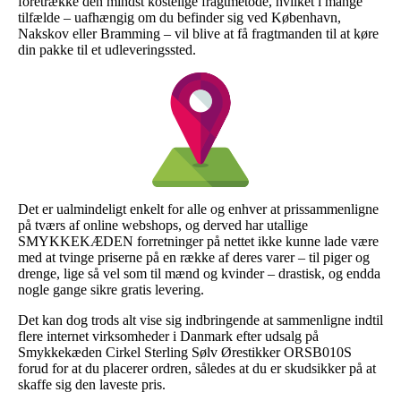
foretrække den mindst kostelige fragtmetode, hvilket i mange
tilfælde – uafhængig om du befinder sig ved København,
Nakskov eller Bramming – vil blive at få fragtmanden til at køre
din pakke til et udleveringssted.
Det er ualmindeligt enkelt for alle og enhver at prissammenligne
på tværs af online webshops, og derved har utallige
SMYKKEKÆDEN forretninger på nettet ikke kunne lade være
med at tvinge priserne på en række af deres varer – til piger og
drenge, lige så vel som til mænd og kvinder – drastisk, og endda
nogle gange sikre gratis levering.
Det kan dog trods alt vise sig indbringende at sammenligne indtil
flere internet virksomheder i Danmark efter udsalg på
Smykkekæden Cirkel Sterling Sølv Ørestikker ORSB010S
forud for at du placerer ordren, således at du er skudsikker på at
skaffe sig den laveste pris.