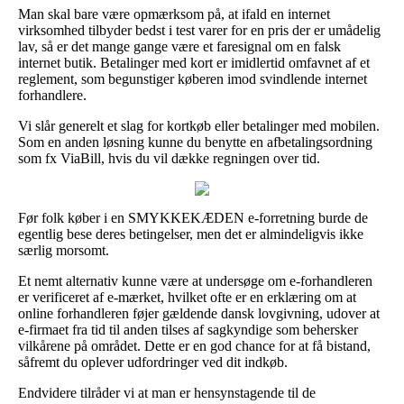
Man skal bare være opmærksom på, at ifald en internet
virksomhed tilbyder bedst i test varer for en pris der er umådelig
lav, så er det mange gange være et faresignal om en falsk
internet butik. Betalinger med kort er imidlertid omfavnet af et
reglement, som begunstiger køberen imod svindlende internet
forhandlere.
Vi slår generelt et slag for kortkøb eller betalinger med mobilen.
Som en anden løsning kunne du benytte en afbetalingsordning
som fx ViaBill, hvis du vil dække regningen over tid.
Før folk køber i en SMYKKEKÆDEN e-forretning burde de
egentlig bese deres betingelser, men det er almindeligvis ikke
særlig morsomt.
Et nemt alternativ kunne være at undersøge om e-forhandleren
er verificeret af e-mærket, hvilket ofte er en erklæring om at
online forhandleren føjer gældende dansk lovgivning, udover at
e-firmaet fra tid til anden tilses af sagkyndige som behersker
vilkårene på området. Dette er en god chance for at få bistand,
såfremt du oplever udfordringer ved dit indkøb.
Endvidere tilråder vi at man er hensynstagende til de