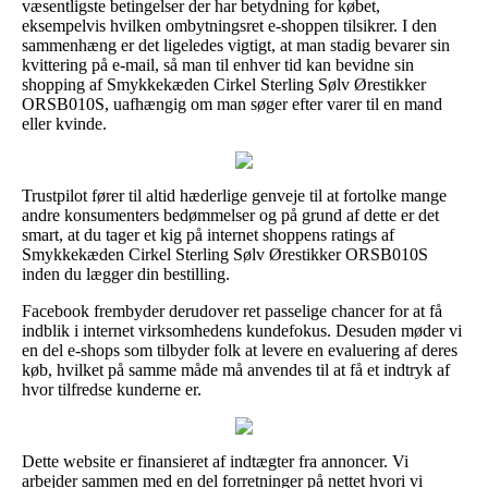
væsentligste betingelser der har betydning for købet,
eksempelvis hvilken ombytningsret e-shoppen tilsikrer. I den
sammenhæng er det ligeledes vigtigt, at man stadig bevarer sin
kvittering på e-mail, så man til enhver tid kan bevidne sin
shopping af Smykkekæden Cirkel Sterling Sølv Ørestikker
ORSB010S, uafhængig om man søger efter varer til en mand
eller kvinde.
Trustpilot fører til altid hæderlige genveje til at fortolke mange
andre konsumenters bedømmelser og på grund af dette er det
smart, at du tager et kig på internet shoppens ratings af
Smykkekæden Cirkel Sterling Sølv Ørestikker ORSB010S
inden du lægger din bestilling.
Facebook frembyder derudover ret passelige chancer for at få
indblik i internet virksomhedens kundefokus. Desuden møder vi
en del e-shops som tilbyder folk at levere en evaluering af deres
køb, hvilket på samme måde må anvendes til at få et indtryk af
hvor tilfredse kunderne er.
Dette website er finansieret af indtægter fra annoncer. Vi
arbejder sammen med en del forretninger på nettet hvori vi