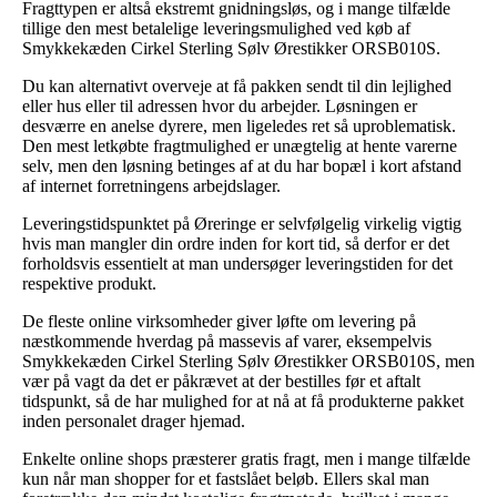
Fragttypen er altså ekstremt gnidningsløs, og i mange tilfælde
tillige den mest betalelige leveringsmulighed ved køb af
Smykkekæden Cirkel Sterling Sølv Ørestikker ORSB010S.
Du kan alternativt overveje at få pakken sendt til din lejlighed
eller hus eller til adressen hvor du arbejder. Løsningen er
desværre en anelse dyrere, men ligeledes ret så uproblematisk.
Den mest letkøbte fragtmulighed er unægtelig at hente varerne
selv, men den løsning betinges af at du har bopæl i kort afstand
af internet forretningens arbejdslager.
Leveringstidspunktet på Øreringe er selvfølgelig virkelig vigtig
hvis man mangler din ordre inden for kort tid, så derfor er det
forholdsvis essentielt at man undersøger leveringstiden for det
respektive produkt.
De fleste online virksomheder giver løfte om levering på
næstkommende hverdag på massevis af varer, eksempelvis
Smykkekæden Cirkel Sterling Sølv Ørestikker ORSB010S, men
vær på vagt da det er påkrævet at der bestilles før et aftalt
tidspunkt, så de har mulighed for at nå at få produkterne pakket
inden personalet drager hjemad.
Enkelte online shops præsterer gratis fragt, men i mange tilfælde
kun når man shopper for et fastslået beløb. Ellers skal man