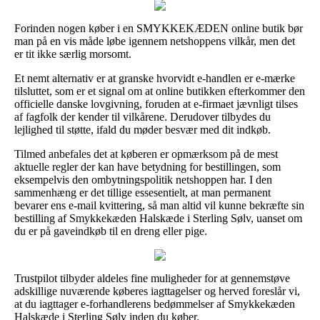
Forinden nogen køber i en SMYKKEKÆDEN online butik bør
man på en vis måde løbe igennem netshoppens vilkår, men det
er tit ikke særlig morsomt.
Et nemt alternativ er at granske hvorvidt e-handlen er e-mærke
tilsluttet, som er et signal om at online butikken efterkommer den
officielle danske lovgivning, foruden at e-firmaet jævnligt tilses
af fagfolk der kender til vilkårene. Derudover tilbydes du
lejlighed til støtte, ifald du møder besvær med dit indkøb.
Tilmed anbefales det at køberen er opmærksom på de mest
aktuelle regler der kan have betydning for bestillingen, som
eksempelvis den ombytningspolitik netshoppen har. I den
sammenhæng er det tillige essesentielt, at man permanent
bevarer ens e-mail kvittering, så man altid vil kunne bekræfte sin
bestilling af Smykkekæden Halskæde i Sterling Sølv, uanset om
du er på gaveindkøb til en dreng eller pige.
Trustpilot tilbyder aldeles fine muligheder for at gennemstøve
adskillige nuværende køberes iagttagelser og herved foreslår vi,
at du iagttager e-forhandlerens bedømmelser af Smykkekæden
Halskæde i Sterling Sølv inden du køber.