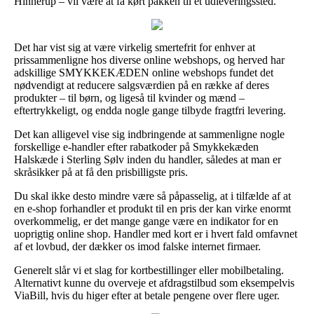
Hinnerup – vil være at få kørt pakken til et udleveringssted.
Det har vist sig at være virkelig smertefrit for enhver at
prissammenligne hos diverse online webshops, og herved har
adskillige SMYKKEKÆDEN online webshops fundet det
nødvendigt at reducere salgsværdien på en række af deres
produkter – til børn, og ligeså til kvinder og mænd –
eftertrykkeligt, og endda nogle gange tilbyde fragtfri levering.
Det kan alligevel vise sig indbringende at sammenligne nogle
forskellige e-handler efter rabatkoder på Smykkekæden
Halskæde i Sterling Sølv inden du handler, således at man er
skråsikker på at få den prisbilligste pris.
Du skal ikke desto mindre være så påpasselig, at i tilfælde af at
en e-shop forhandler et produkt til en pris der kan virke enormt
overkommelig, er det mange gange være en indikator for en
uoprigtig online shop. Handler med kort er i hvert fald omfavnet
af et lovbud, der dækker os imod falske internet firmaer.
Generelt slår vi et slag for kortbestillinger eller mobilbetaling.
Alternativt kunne du overveje et afdragstilbud som eksempelvis
ViaBill, hvis du higer efter at betale pengene over flere uger.