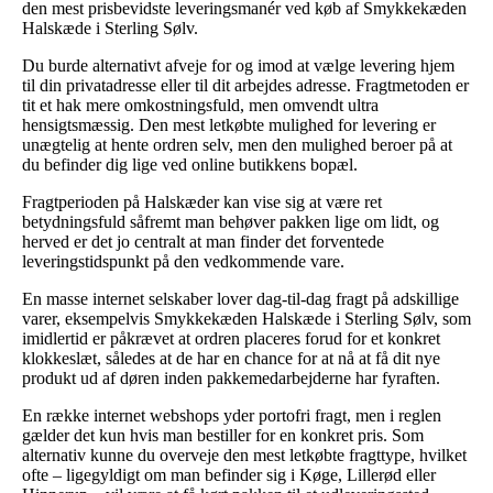
den mest prisbevidste leveringsmanér ved køb af Smykkekæden
Halskæde i Sterling Sølv.
Du burde alternativt afveje for og imod at vælge levering hjem
til din privatadresse eller til dit arbejdes adresse. Fragtmetoden er
tit et hak mere omkostningsfuld, men omvendt ultra
hensigtsmæssig. Den mest letkøbte mulighed for levering er
unægtelig at hente ordren selv, men den mulighed beroer på at
du befinder dig lige ved online butikkens bopæl.
Fragtperioden på Halskæder kan vise sig at være ret
betydningsfuld såfremt man behøver pakken lige om lidt, og
herved er det jo centralt at man finder det forventede
leveringstidspunkt på den vedkommende vare.
En masse internet selskaber lover dag-til-dag fragt på adskillige
varer, eksempelvis Smykkekæden Halskæde i Sterling Sølv, som
imidlertid er påkrævet at ordren placeres forud for et konkret
klokkeslæt, således at de har en chance for at nå at få dit nye
produkt ud af døren inden pakkemedarbejderne har fyraften.
En række internet webshops yder portofri fragt, men i reglen
gælder det kun hvis man bestiller for en konkret pris. Som
alternativ kunne du overveje den mest letkøbte fragttype, hvilket
ofte – ligegyldigt om man befinder sig i Køge, Lillerød eller