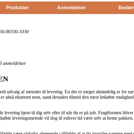
Produkter
Anmeldelser
Bedøm
 50-00330-1030
3
anmeldelser
EN
bredt udvalg af metoder til levering. En der er meget almindelig er for
en er altså ekstremt nem, samt desuden tilmed den mest letkøbte mulig
levering hjem til dig selv eller til når du er på job. Fragtformen blive
bte leveringsmetode vil dog til enhver tid være selv at hente pakken, 
lfælde være virkelig afgørende i tilfælde af at du mangler varerne med 