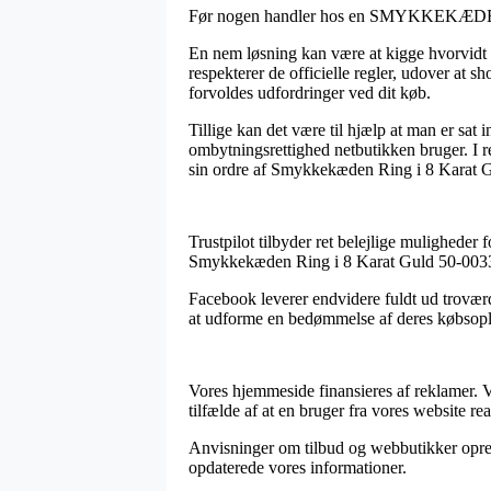
Før nogen handler hos en SMYKKEKÆDEN onl
En nem løsning kan være at kigge hvorvidt o
respekterer de officielle regler, udover at sh
forvoldes udfordringer ved dit køb.
Tillige kan det være til hjælp at man er sat
ombytningsrettighed netbutikken bruger. I re
sin ordre af Smykkekæden Ring i 8 Karat G
Trustpilot tilbyder ret belejlige muligheder f
Smykkekæden Ring i 8 Karat Guld 50-00330
Facebook leverer endvidere fuldt ud troværdig
at udforme en bedømmelse af deres købsopleve
Vores hjemmeside finansieres af reklamer. Vi
tilfælde af at en bruger fra vores website rea
Anvisninger om tilbud og webbutikker opreth
opdaterede vores informationer.