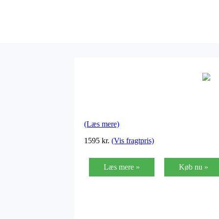
(Læs mere)
1595
kr.
(Vis fragtpris)
Læs mere »
Køb nu »