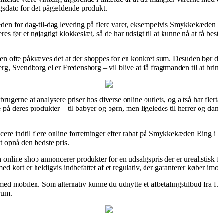
ingsdato for det pågældende produkt.
gheden for dag-til-dag levering på flere varer, eksempelvis Smykkekæd
es før et nøjagtigt klokkeslæt, så de har udsigt til at kunne nå at få bes
, men ofte påkræves det at der shoppes for en konkret sum. Desuden bør d
g, Svendborg eller Fredensborg – vil blive at få fragtmanden til at bring
 forbrugerne at analysere priser hos diverse online outlets, og altså h
 på deres produkter – til babyer og børn, men ligeledes til herrer og da
spicere indtil flere online forretninger efter rabat på Smykkekæden Rin
t opnå den bedste pris.
nline shop annoncerer produkter for en udsalgspris der er urealistisk fo
ed kort er heldigvis indbefattet af et regulativ, der garanterer køber im
 med mobilen. Som alternativ kunne du udnytte et afbetalingstilbud fra f.e
srum.