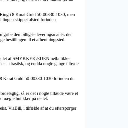
en Ring i 8 Karat Guld 50-00330-1030, men
tillingen skippet afsted forinden
u gribe den billigste leveringsmanér, der
e bestillingen til et afhentningssted.
ar flertallet af SMYKKEKÆDEN netbutikker
mer – drastisk, og endda nogle gange tilbyde
g i 8 Karat Guld 50-00330-1030 forinden du
rdelagtig, så er det i nogle tilfælde være et
od uægte butikker på nettet.
ks. ViaBill, i tilfælde af at du efterspørger