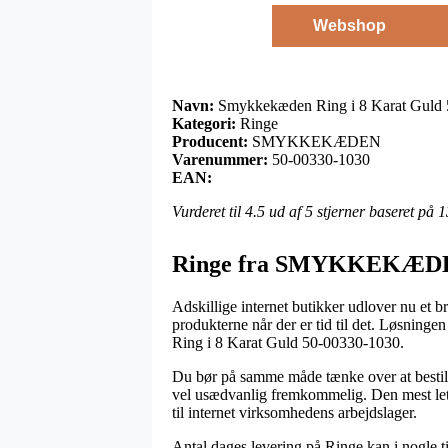
Webshop
Navn:
Smykkekæden Ring i 8 Karat Guld
Kategori:
Ringe
Producent:
SMYKKEKÆDEN
Varenummer:
50-00330-1030
EAN:
Vurderet til
4.5
ud af 5 stjerner baseret på
1
Ringe fra SMYKKEKÆD
Adskillige internet butikker udlover nu et 
produkterne når der er tid til det. Løsning
Ring i 8 Karat Guld 50-00330-1030.
Du bør på samme måde tænke over at bestille 
vel usædvanlig fremkommelig. Den mest letkø
til internet virksomhedens arbejdslager.
Antal dages levering på Ringe kan i nogle ti