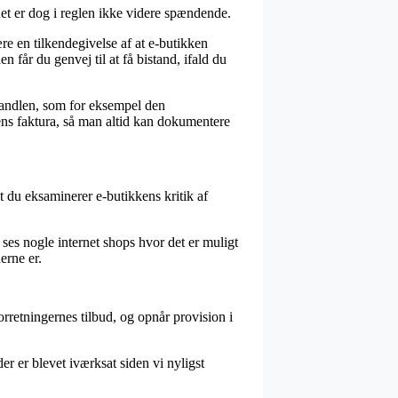
er dog i reglen ikke videre spændende.
e en tilkendegivelse af at e-butikken
n får du genvej til at få bistand, ifald du
 handlen, som for eksempel den
r ens faktura, så man altid kan dokumentere
 at du eksaminerer e-butikkens kritik af
t ses nogle internet shops hvor det er muligt
erne er.
orretningernes tilbud, og opnår provision i
r er blevet iværksat siden vi nyligst