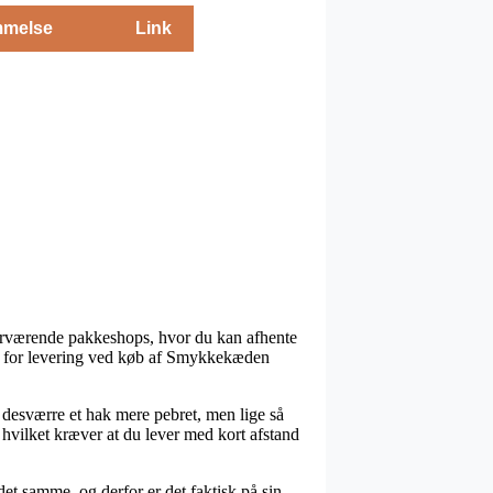
melse
Link
 nærværende pakkeshops, hvor du kan afhente
hed for levering ved køb af Smykkekæden
r desværre et hak mere pebret, men lige så
hvilket kræver at du lever med kort afstand
det samme, og derfor er det faktisk på sin