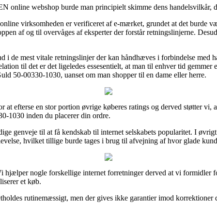
ine webshop burde man principielt skimme dens handelsvilkår, det 
nline virksomheden er verificeret af e-mærket, grundet at det burde vær
oppen af og til overvåges af eksperter der forstår retningslinjerne. Desude
 ind i de mest vitale retningslinjer der kan håndhæves i forbindelse med
lation til det er det ligeledes essesentielt, at man til enhver tid gemme
uld 50-00330-1030, uanset om man shopper til en dame eller herre.
or at efterse en stor portion øvrige køberes ratings og derved støtter vi,
-1030 inden du placerer din ordre.
e genveje til at få kendskab til internet selskabets popularitet. I øvrig
lse, hvilket tillige burde tages i brug til afvejning af hvor glade kund
 hjælper nogle forskellige internet forretninger derved at vi formidler f
liserer et køb.
oldes rutinemæssigt, men der gives ikke garantier imod korrektioner de