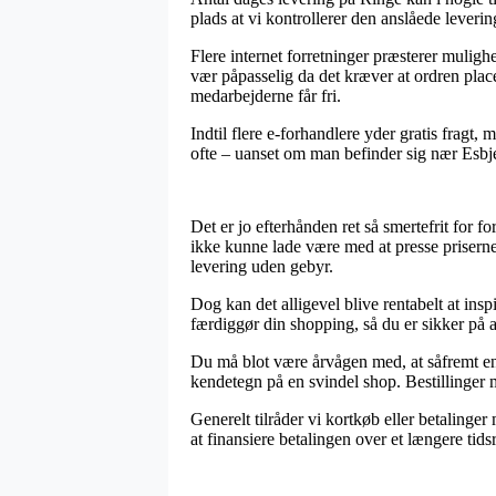
plads at vi kontrollerer den anslåede lever
Flere internet forretninger præsterer muli
vær påpasselig da det kræver at ordren placer
medarbejderne får fri.
Indtil flere e-forhandlere yder gratis fragt
ofte – uanset om man befinder sig nær Esbjer
Det er jo efterhånden ret så smertefrit for
ikke kunne lade være med at presse priserne
levering uden gebyr.
Dog kan det alligevel blive rentabelt at in
færdiggør din shopping, så du er sikker på a
Du må blot være årvågen med, at såfremt en o
kendetegn på en svindel shop. Bestillinger m
Generelt tilråder vi kortkøb eller betalinger
at finansiere betalingen over et længere tid