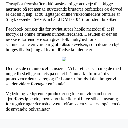
Trustpilot fremskaffer altid ønskværdige genveje til at kigge
nærmere på ret mange nuværende brugeres opfattelser og derved
er det en hjælp, at du iagttager online virksomhedens omtaler af
Smykkekæden Sølv Armbånd DML0104S forinden du køber.
Facebook bringer dig for øvrigt super habile metoder til at få
indtryk af online firmaets kundetilfredshed. Desuden er der en
række e-forhandlere som giver folk mulighed for at
sammensætte en vurdering af købsoplevelsen, som desuden bør
bruges til afvejning af hvor tilfredse kunderne er.
Denne side er annoncefinansieret. Vi har et fast samarbejde med
nogle forskellige outlets på nettet i Danmark i form af at vi
promoverer deres varer, og får honorar forudsat den bruger vi
sender videre foretager en handel.
Vejledning vedrørende produkter og internet virksomheder
ajourføres løbende, men vi ønsker ikke at blive stillet ansvarlig
for reguleringer der måtte være udført siden vi senest opdaterede
de anvendte oplysninger.