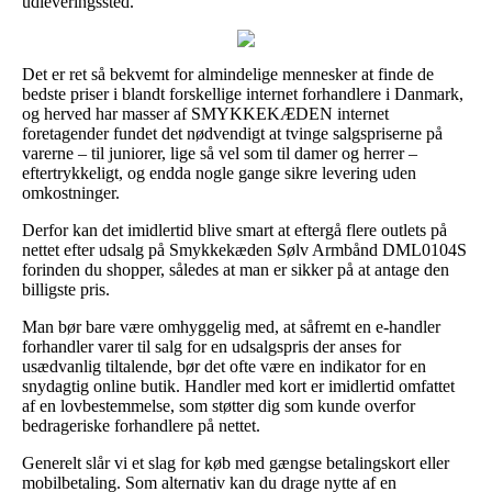
udleveringssted.
Det er ret så bekvemt for almindelige mennesker at finde de
bedste priser i blandt forskellige internet forhandlere i Danmark,
og herved har masser af SMYKKEKÆDEN internet
foretagender fundet det nødvendigt at tvinge salgspriserne på
varerne – til juniorer, lige så vel som til damer og herrer –
eftertrykkeligt, og endda nogle gange sikre levering uden
omkostninger.
Derfor kan det imidlertid blive smart at eftergå flere outlets på
nettet efter udsalg på Smykkekæden Sølv Armbånd DML0104S
forinden du shopper, således at man er sikker på at antage den
billigste pris.
Man bør bare være omhyggelig med, at såfremt en e-handler
forhandler varer til salg for en udsalgspris der anses for
usædvanlig tiltalende, bør det ofte være en indikator for en
snydagtig online butik. Handler med kort er imidlertid omfattet
af en lovbestemmelse, som støtter dig som kunde overfor
bedrageriske forhandlere på nettet.
Generelt slår vi et slag for køb med gængse betalingskort eller
mobilbetaling. Som alternativ kan du drage nytte af en