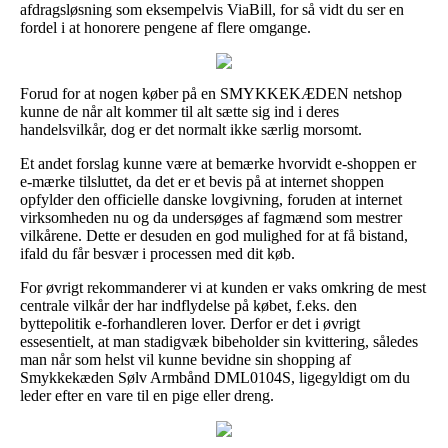
afdragsløsning som eksempelvis ViaBill, for så vidt du ser en
fordel i at honorere pengene af flere omgange.
Forud for at nogen køber på en SMYKKEKÆDEN netshop
kunne de når alt kommer til alt sætte sig ind i deres
handelsvilkår, dog er det normalt ikke særlig morsomt.
Et andet forslag kunne være at bemærke hvorvidt e-shoppen er
e-mærke tilsluttet, da det er et bevis på at internet shoppen
opfylder den officielle danske lovgivning, foruden at internet
virksomheden nu og da undersøges af fagmænd som mestrer
vilkårene. Dette er desuden en god mulighed for at få bistand,
ifald du får besvær i processen med dit køb.
For øvrigt rekommanderer vi at kunden er vaks omkring de mest
centrale vilkår der har indflydelse på købet, f.eks. den
byttepolitik e-forhandleren lover. Derfor er det i øvrigt
essesentielt, at man stadigvæk bibeholder sin kvittering, således
man når som helst vil kunne bevidne sin shopping af
Smykkekæden Sølv Armbånd DML0104S, ligegyldigt om du
leder efter en vare til en pige eller dreng.