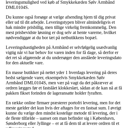
leveringsmulighed ved køb af Smykkekæden Sølv Armbånd
DML0104S.
Du kunne også forsøge at vælge afsending hjem til dig privat
eller ud til dit arbejde. Leveringstypen bliver almindeligvis et
hak mindre prisbillig, men tillige virkelig fremkommelig. Den
mest prisbevidste løsning er dog selv at hente varerne, hvilket
nødvendiggør at du bor tæt på netbutikkens bopæl.
Leveringshastigheden på Armbånd er selvfølgelig usædvanlig
vigtig når vi har behov for varen inden for få dage, så derfor er
det ret så afgørende at du undersøger den anslåede leveringsdato
for den aktuelle vare.
En masse butikker på nettet yder 1 hverdags levering på deres
bedst sælgende varer, eksempelvis Smykkekæden Sølv
Armbånd DML0104S, men vær på vagt da det påkræver at
ordren lægges før et fastslået klokkeslæt, sådan at de kan nå at få
pakken fikset forinden de lageransatte holder fyraften.
En række online firmaer præsterer portofri levering, men for det
meste gælder det kun hvis der aftages for en fastsat sum. I øvrigt
kunne du vælge den mindst kostelige metode til levering, der i
de fleste tilfælde – uanset om man befinder sig i København,
Sønderborg eller Jyllinge – er at få dem til at levere ordren til et