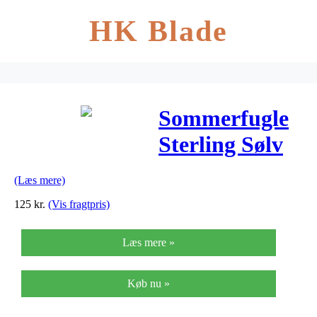
HK Blade
Sommerfugle
Sterling Sølv
Ørestikker fra
(Læs mere)
Nordahl
125
kr.
(Vis fragtpris)
Andersen med
Læs mere »
Røde
Krystaller
Køb nu »