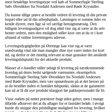
mest betalelige leveringstype ved køb af Sommerfugle Sterling
Sølv Ørestikker fra Nordahl Andersen med Røde Krystaller.
Du kunne tillige prøve at bestille ordren til levering til din private
bopæl eller ud til din arbejdsplads. Løsningen er somme tider en
kende dyrere, men lige så vel særligt hensigtsmæssig. Den
billigste leveringsudgave vil dog altid vise sig at være at du selv
henter ordren, men den mulighed stiller krav om at du er i kort
afstand af online forretningens adresse.
Leveringsdygtigheden på Øreringe kan vise sig at være
usædvanlig vital når man mangler dine nye varer inden for kort
tid, og derfor er det rimelig relevant at man gransker det anslåede
leveringstidspunkt for det aktuelle produkt.
Masser af e-handler stiller udsigt til levering på næstkommende
hverdag på deres bedst sælgende varenumre, eksempelvis
Sommerfugle Sterling Sølv Ørestikker fra Nordahl Andersen
med Røde Krystaller, men vær opmærksom på at det beroer på
at du bestiller inden et fastslået tidspunkt, sådan at de garanteret
kan nå at få dit nye produkt klargjort før pakkepersonalet får fri.
Visse outlets på nettet præsterer fragt uden gebyr, men i mange
tilfælde afkræver det at du aftager for et fastslået beløb. I øvrigt
burde du snuppe den prisbilligste mulighed for levering, hvilket