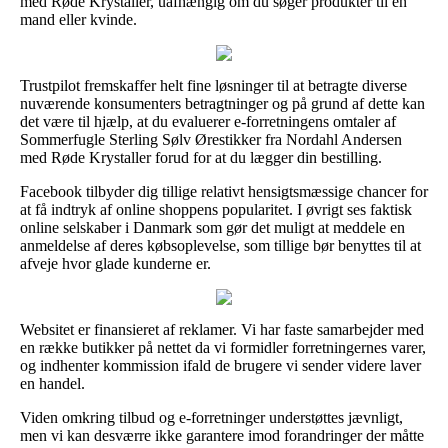
med Røde Krystaller, uafhængig om du søger produkter til en
mand eller kvinde.
Trustpilot fremskaffer helt fine løsninger til at betragte diverse
nuværende konsumenters betragtninger og på grund af dette kan
det være til hjælp, at du evaluerer e-forretningens omtaler af
Sommerfugle Sterling Sølv Ørestikker fra Nordahl Andersen
med Røde Krystaller forud for at du lægger din bestilling.
Facebook tilbyder dig tillige relativt hensigtsmæssige chancer for
at få indtryk af online shoppens popularitet. I øvrigt ses faktisk
online selskaber i Danmark som gør det muligt at meddele en
anmeldelse af deres købsoplevelse, som tillige bør benyttes til at
afveje hvor glade kunderne er.
Websitet er finansieret af reklamer. Vi har faste samarbejder med
en række butikker på nettet da vi formidler forretningernes varer,
og indhenter kommission ifald de brugere vi sender videre laver
en handel.
Viden omkring tilbud og e-forretninger understøttes jævnligt,
men vi kan desværre ikke garantere imod forandringer der måtte