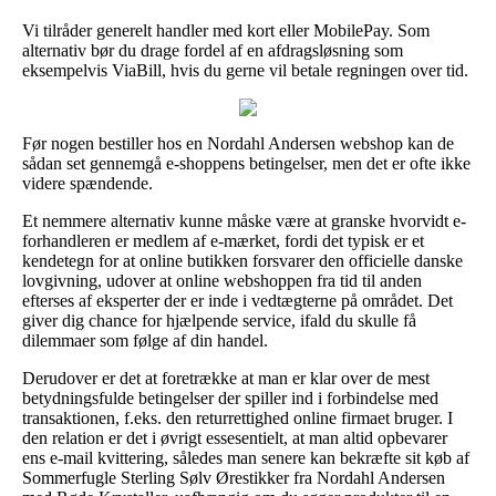
Vi tilråder generelt handler med kort eller MobilePay. Som
alternativ bør du drage fordel af en afdragsløsning som
eksempelvis ViaBill, hvis du gerne vil betale regningen over tid.
Før nogen bestiller hos en Nordahl Andersen webshop kan de
sådan set gennemgå e-shoppens betingelser, men det er ofte ikke
videre spændende.
Et nemmere alternativ kunne måske være at granske hvorvidt e-
forhandleren er medlem af e-mærket, fordi det typisk er et
kendetegn for at online butikken forsvarer den officielle danske
lovgivning, udover at online webshoppen fra tid til anden
efterses af eksperter der er inde i vedtægterne på området. Det
giver dig chance for hjælpende service, ifald du skulle få
dilemmaer som følge af din handel.
Derudover er det at foretrække at man er klar over de mest
betydningsfulde betingelser der spiller ind i forbindelse med
transaktionen, f.eks. den returrettighed online firmaet bruger. I
den relation er det i øvrigt essesentielt, at man altid opbevarer
ens e-mail kvittering, således man senere kan bekræfte sit køb af
Sommerfugle Sterling Sølv Ørestikker fra Nordahl Andersen