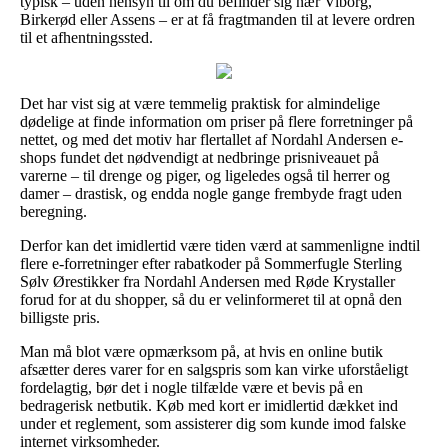
typisk – uden hensyn til om du befinder sig nær Viborg,
Birkerød eller Assens – er at få fragtmanden til at levere ordren
til et afhentningssted.
Det har vist sig at være temmelig praktisk for almindelige
dødelige at finde information om priser på flere forretninger på
nettet, og med det motiv har flertallet af Nordahl Andersen e-
shops fundet det nødvendigt at nedbringe prisniveauet på
varerne – til drenge og piger, og ligeledes også til herrer og
damer – drastisk, og endda nogle gange frembyde fragt uden
beregning.
Derfor kan det imidlertid være tiden værd at sammenligne indtil
flere e-forretninger efter rabatkoder på Sommerfugle Sterling
Sølv Ørestikker fra Nordahl Andersen med Røde Krystaller
forud for at du shopper, så du er velinformeret til at opnå den
billigste pris.
Man må blot være opmærksom på, at hvis en online butik
afsætter deres varer for en salgspris som kan virke uforståeligt
fordelagtig, bør det i nogle tilfælde være et bevis på en
bedragerisk netbutik. Køb med kort er imidlertid dækket ind
under et reglement, som assisterer dig som kunde imod falske
internet virksomheder.