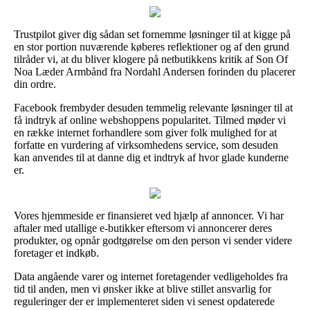
Trustpilot giver dig sådan set fornemme løsninger til at kigge på
en stor portion nuværende køberes reflektioner og af den grund
tilråder vi, at du bliver klogere på netbutikkens kritik af Son Of
Noa Læder Armbånd fra Nordahl Andersen forinden du placerer
din ordre.
Facebook frembyder desuden temmelig relevante løsninger til at
få indtryk af online webshoppens popularitet. Tilmed møder vi
en række internet forhandlere som giver folk mulighed for at
forfatte en vurdering af virksomhedens service, som desuden
kan anvendes til at danne dig et indtryk af hvor glade kunderne
er.
Vores hjemmeside er finansieret ved hjælp af annoncer. Vi har
aftaler med utallige e-butikker eftersom vi annoncerer deres
produkter, og opnår godtgørelse om den person vi sender videre
foretager et indkøb.
Data angående varer og internet foretagender vedligeholdes fra
tid til anden, men vi ønsker ikke at blive stillet ansvarlig for
reguleringer der er implementeret siden vi senest opdaterede