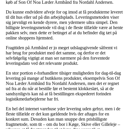
køb af Son Of Noa Læder Armbånd fra Nordahl Andersen.
Du kunne endvidere afveje for og imod at få produkterne leveret
til dit hus eller ud på din arbejdsplads. Leveringsmetoden viser
sig jævnligt en kende dyrere, men ydermere ultra simpel. Den
billigste leveringsmetode vil dog i de fleste tilfælde være at hente
pakken selv, men dette er betinget af at du befinder dig tæt på
online shoppens hjemsted.
Fragttiden på Armbånd er jo meget udslagsgivende såfremt vi
har brug for produktet med det samme, og derfor er det
selvfølgelig vigtigt at man ser nærmere på den forventede
leveringsdato ved det relevante produkt.
En stor portion e-forhandlere tilsiger muligheden for dag-til-dag
levering på mange af butikkens produkter, eksempelvis Son Of
Noa Læder Armbånd fra Nordahl Andersen, men det er regnet
ud fra at du når at bestille før et bestemt klokkeslæt, så at de
sandsynligvis kan nå at få bestillingen ekspederet forinden
logistikmedarbejderne har fri.
En hel del internet varehuse yder levering uden gebyr, men i de
fleste tilfælde er det kun gældende hvis der aftages for en
konkret sum. Desuden kan man snuppe den prisbilligste
fragtmetode, som tit – om du bor i Køge, Skive eller Gilleleje –