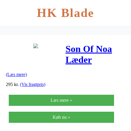
HK Blade
Son Of Noa
Læder
Armbånd fra
(Læs mere)
Nordahl
295
kr.
(Vis fragtpris)
Andersen
Læs mere »
Køb nu »