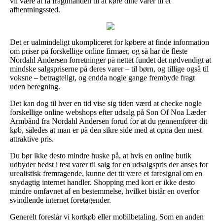
vil være at få fragtmanden til at køre dine varer til et
afhentningssted.
Det er ualmindeligt ukompliceret for købere at finde information
om priser på forskellige online firmaer, og så har de fleste
Nordahl Andersen forretninger på nettet fundet det nødvendigt at
mindske salgspriserne på deres varer – til børn, og tillige også til
voksne – betragteligt, og endda nogle gange frembyde fragt
uden beregning.
Det kan dog til hver en tid vise sig tiden værd at checke nogle
forskellige online webshops efter udsalg på Son Of Noa Læder
Armbånd fra Nordahl Andersen forud for at du gennemfører dit
køb, således at man er på den sikre side med at opnå den mest
attraktive pris.
Du bør ikke desto mindre huske på, at hvis en online butik
udbyder bedst i test varer til salg for en udsalgspris der anses for
urealistisk fremragende, kunne det tit være et faresignal om en
snydagtig internet handler. Shopping med kort er ikke desto
mindre omfavnet af en bestemmelse, hvilket bistår en overfor
svindlende internet foretagender.
Generelt foreslår vi kortkøb eller mobilbetaling. Som en anden