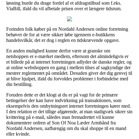
løsning burde du drage fordel af et afdragstilbud som f.eks.
ViaBill, ifald du vil afbetale prisen over et længere tidsrum.
Forinden folk køber på en Nordahl Andersen online forretning
behøver de for at være sikker løbe igennem e-butikkens
handelsvilkår, det er dog i reglen en tidskrævende opgave.
En anden mulighed kunne derfor være at granske om
netshoppen er e-mærket medlem, eftersom det almindeligvis er
et billede på at internet forretningen adlyder de danske regler, og
at online webshoppen en gang i mellem tilses af sagkyndige der
mestrer reglementet på området. Desuden giver det dig genvej til
at blive hjulpet, ifald du forvoldes problemer i forbindelse med
din bestilling.
Foruden dette er det klogt at du er på vagt for de primære
betingelser der kan have indvirkning på transaktionen, som
eksempelvis den ombytningsret internet forretningen kører med.
I den relation er det tillige afgørende, at man stadigvæk sikrer sin
kvittering på e-mail, således man fremadrettet vil kunne
dokumentere ordren af Son Of Noa Læder Armbånd fra
Nordahl Andersen, uafhængig om du skal shoppe til en mand
eller kvinde.