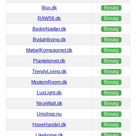
Illux.dk
Besøg
RAW58.dk
Besøg
BedreNætter.dk
Besøg
Bydahlliving.dk
Besøg
MøbelKompagniet.dk
Besøg
Plantetorvet.dk
Besøg
TrendyLiving.dk
Besøg
ModernRoom.dk
Besøg
LuxLight.dk
Besøg
NiceWall.dk
Besøg
Unishop.nu
Besøg
HaveHandel.dk
Besøg
Likehome.dk
Besøg