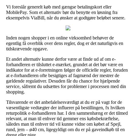
Vi foreslår generelt køb med gængse betalingskort eller
MobilePay. Som et alternativ bør du benytte en løsning fra
eksempelvis ViaBill, når du ønsker at godtgøre beløbet senere.
Inden nogen shopper i en online virksomhed behøver de
egentlig få overblik over dens regler, dog er det naturligvis en
tidskrævende opgave.
Et andet alternativ kunne derfor være at finde ud af om e-
forhandleren er tilsluttet e-mærket, grundet at det bør være en
indikator for at e-forretningen følger de officielle regler, foruden
at e-forhandleren ofte besigtiges af fagmænd der mestrer de
gældende regulativer. Desuden får du chance for hjælpende
service, såfremt du udsættes for problemer i processen med din
shopping.
Tilsvarende er det anbefalelsesværdigt at du er på vagt for de
væsentligste vedtægter der influerer på bestillingen, fx hvilken
returpolitik e-forhandleren har. I den sammenhæng er det tilmed
relevant, at man til enhver tid gemmer ens købsbekræftelse,
således man til enhver tid vil kunne vidne om købet af Spejl,
rund, jern – ø40 cm, ligegyldigt om du er på gaveindkøb til en
dreng eller pige.