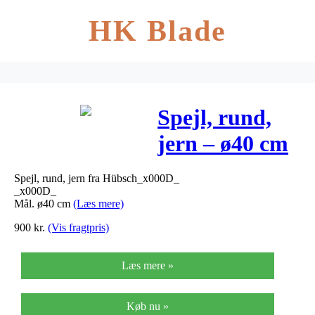
HK Blade
Spejl, rund,
jern – ø40 cm
Spejl, rund, jern fra Hübsch_x000D_
_x000D_
Mål. ø40 cm
(Læs mere)
900
kr.
(Vis fragtpris)
Læs mere »
Køb nu »