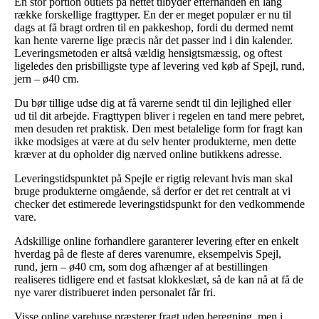
En stor portion outlets på nettet tilbyder efterhånden en lang
række forskellige fragttyper. En der er meget populær er nu til
dags at få bragt ordren til en pakkeshop, fordi du dermed nemt
kan hente varerne lige præcis når det passer ind i din kalender.
Leveringsmetoden er altså vældig hensigtsmæssig, og oftest
ligeledes den prisbilligste type af levering ved køb af Spejl, rund,
jern – ø40 cm.
Du bør tillige udse dig at få varerne sendt til din lejlighed eller
ud til dit arbejde. Fragttypen bliver i regelen en tand mere pebret,
men desuden ret praktisk. Den mest betalelige form for fragt kan
ikke modsiges at være at du selv henter produkterne, men dette
kræver at du opholder dig nærved online butikkens adresse.
Leveringstidspunktet på Spejle er rigtig relevant hvis man skal
bruge produkterne omgående, så derfor er det ret centralt at vi
checker det estimerede leveringstidspunkt for den vedkommende
vare.
Adskillige online forhandlere garanterer levering efter en enkelt
hverdag på de fleste af deres varenumre, eksempelvis Spejl,
rund, jern – ø40 cm, som dog afhænger af at bestillingen
realiseres tidligere end et fastsat klokkeslæt, så de kan nå at få de
nye varer distribueret inden personalet får fri.
Visse online varehuse præsterer fragt uden beregning, men i