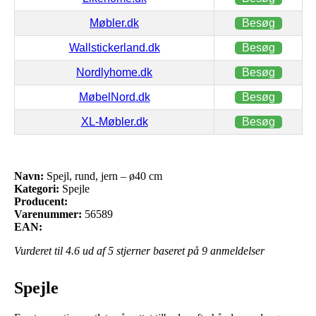
Møbler.dk
Besøg
Wallstickerland.dk
Besøg
Nordlyhome.dk
Besøg
MøbelNord.dk
Besøg
XL-Møbler.dk
Besøg
Navn:
Spejl, rund, jern – ø40 cm
Kategori:
Spejle
Producent:
Varenummer:
56589
EAN:
Vurderet til
4.6
ud af 5 stjerner baseret på
9
anmeldelser
Spejle