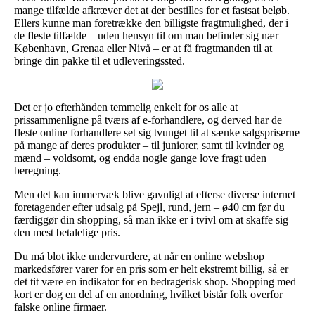
mange tilfælde afkræver det at der bestilles for et fastsat beløb.
Ellers kunne man foretrække den billigste fragtmulighed, der i
de fleste tilfælde – uden hensyn til om man befinder sig nær
København, Grenaa eller Nivå – er at få fragtmanden til at
bringe din pakke til et udleveringssted.
Det er jo efterhånden temmelig enkelt for os alle at
prissammenligne på tværs af e-forhandlere, og derved har de
fleste online forhandlere set sig tvunget til at sænke salgspriserne
på mange af deres produkter – til juniorer, samt til kvinder og
mænd – voldsomt, og endda nogle gange love fragt uden
beregning.
Men det kan immervæk blive gavnligt at efterse diverse internet
foretagender efter udsalg på Spejl, rund, jern – ø40 cm før du
færdiggør din shopping, så man ikke er i tvivl om at skaffe sig
den mest betalelige pris.
Du må blot ikke undervurdere, at når en online webshop
markedsfører varer for en pris som er helt ekstremt billig, så er
det tit være en indikator for en bedragerisk shop. Shopping med
kort er dog en del af en anordning, hvilket bistår folk overfor
falske online firmaer.