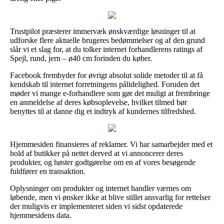
Trustpilot præsterer immervæk ønskværdige løsninger til at
udforske flere aktuelle brugeres bedømmelser og af den grund
slår vi et slag for, at du tolker internet forhandlerens ratings af
Spejl, rund, jern – ø40 cm forinden du køber.
Facebook frembyder for øvrigt absolut solide metoder til at få
kendskab til internet forretningens pålidelighed. Foruden det
møder vi mange e-forhandlere som gør det muligt at frembringe
en anmeldelse af deres købsoplevelse, hvilket tilmed bør
benyttes til at danne dig et indtryk af kundernes tilfredshed.
Hjemmesiden finansieres af reklamer. Vi har samarbejder med et
hold af butikker på nettet derved at vi annoncerer deres
produkter, og høster godtgørelse om en af vores besøgende
fuldfører en transaktion.
Oplysninger om produkter og internet handler værnes om
løbende, men vi ønsker ikke at blive stillet ansvarlig for rettelser
der muligvis er implementeret siden vi sidst opdaterede
hjemmesidens data.