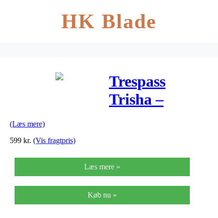
HK Blade
Trespass
Trisha –
Dunjakke
(Læs mere)
dame – Fig
599
kr.
(Vis fragtpris)
Læs mere »
Køb nu »