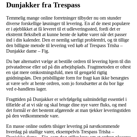
Dunjakker fra Trespass
Temmelig mange online forretninger tilbyder nu om stunder
diverse forskellige løsninger til levering. En af de mest populære
er i øjeblikket at få leveret til et udleveringssted, fordi det er
ekstremt fleksibelt at kunne hente de købte varer når det passer
ind i din kalender. Den er nemlig særligt problemfri, og tit tillige
den billigste metode til levering ved køb af Trespass Trisha –
Dunjakke dame – Fig.
Du bør alternativt vælge at bestille ordren til levering hjem til din
privatadresse eller ud på din arbejdsplads. Fragtmetoden er oftest
en sjat mere omkostningsfuld, men til gengæld rigtig
gnidningsløs. Den prisbilligste form for fragt kan ikke benægtes
at være selv at hente ordren, som jo forudsætter at du bor lige
ved e-handlens lager.
Fragttiden på Dunjakker er selvfølgelig ualmindeligt essentiel i
tilfælde af at vi står og skal bruge dine nye varer fluks, og med
det formål er det bestemt afgørende at man tjekker leveringstiden
på den vedkommende vare.
En masse online outlets tilsiger levering på næstkommende
hverdag på utallige varer, eksempelvis Trespass Trisha –