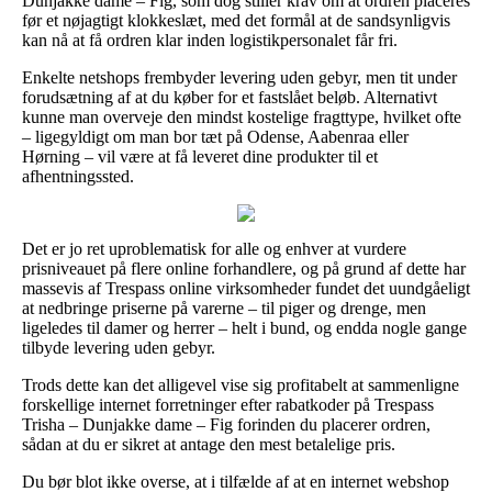
Dunjakke dame – Fig, som dog stiller krav om at ordren placeres
før et nøjagtigt klokkeslæt, med det formål at de sandsynligvis
kan nå at få ordren klar inden logistikpersonalet får fri.
Enkelte netshops frembyder levering uden gebyr, men tit under
forudsætning af at du køber for et fastslået beløb. Alternativt
kunne man overveje den mindst kostelige fragttype, hvilket ofte
– ligegyldigt om man bor tæt på Odense, Aabenraa eller
Hørning – vil være at få leveret dine produkter til et
afhentningssted.
Det er jo ret uproblematisk for alle og enhver at vurdere
prisniveauet på flere online forhandlere, og på grund af dette har
massevis af Trespass online virksomheder fundet det uundgåeligt
at nedbringe priserne på varerne – til piger og drenge, men
ligeledes til damer og herrer – helt i bund, og endda nogle gange
tilbyde levering uden gebyr.
Trods dette kan det alligevel vise sig profitabelt at sammenligne
forskellige internet forretninger efter rabatkoder på Trespass
Trisha – Dunjakke dame – Fig forinden du placerer ordren,
sådan at du er sikret at antage den mest betalelige pris.
Du bør blot ikke overse, at i tilfælde af at en internet webshop