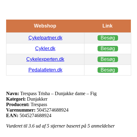
Webshop
Link
Cykelpartner.dk
Besøg
Cykler.dk
Besøg
Cykelexperten.dk
Besøg
Pedalatleten.dk
Besøg
Navn:
Trespass Trisha – Dunjakke dame – Fig
Kategori:
Dunjakker
Producent:
Trespass
Varenummer:
5045274688924
EAN:
5045274688924
Vurderet til
3.6
ud af 5 stjerner baseret på
5
anmeldelser