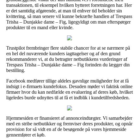
transaktionen, til eksempel hvilken bytteret forretningen har. Her
er det samtidig afgørende, at man til enhver tid beholder sin
kvittering, så man senere vil kunne bekræfte handlen af Trespass
Trisha – Dunjakke dame – Fig, ligegyldigt om man efterspørger
produkter til en mand eller kvinde.
Trustpilot frembringer flere stabile chancer for at se nærmere på
en hel del nuværende kunders iagttagelser og af den grund
rekommanderer vi, at du betragter netbutikkens vurderinger af
Trespass Trisha – Dunjakke dame – Fig forinden du lægger din
bestilling.
Facebook medfører tillige aldeles gavnlige muligheder for at få
indsigt i e-firmaets kundefokus. Desuden møder vi faktisk online
firmaer hvor du kan nedfælde en evaluering af deres køb, hvilket
ligeledes burde udnyttes til at få et indblik i kundetilfredsheden.
Hjemmesiden er finansieret af annonceindtægter. Vi samarbejder
med en stribe netbutikker og fremviser deres produkter, og opnår
provision for så vidt en af de besøgende på vores hjemmeside
gennemfører et køb.