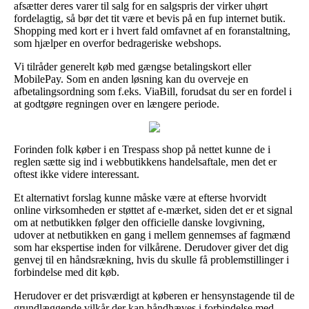
afsætter deres varer til salg for en salgspris der virker uhørt
fordelagtig, så bør det tit være et bevis på en fup internet butik.
Shopping med kort er i hvert fald omfavnet af en foranstaltning,
som hjælper en overfor bedrageriske webshops.
Vi tilråder generelt køb med gængse betalingskort eller
MobilePay. Som en anden løsning kan du overveje en
afbetalingsordning som f.eks. ViaBill, forudsat du ser en fordel i
at godtgøre regningen over en længere periode.
Forinden folk køber i en Trespass shop på nettet kunne de i
reglen sætte sig ind i webbutikkens handelsaftale, men det er
oftest ikke videre interessant.
Et alternativt forslag kunne måske være at efterse hvorvidt
online virksomheden er støttet af e-mærket, siden det er et signal
om at netbutikken følger den officielle danske lovgivning,
udover at netbutikken en gang i mellem gennemses af fagmænd
som har ekspertise inden for vilkårene. Derudover giver det dig
genvej til en håndsrækning, hvis du skulle få problemstillinger i
forbindelse med dit køb.
Herudover er det prisværdigt at køberen er hensynstagende til de
grundlæggende vilkår der kan håndhæves i forbindelse med