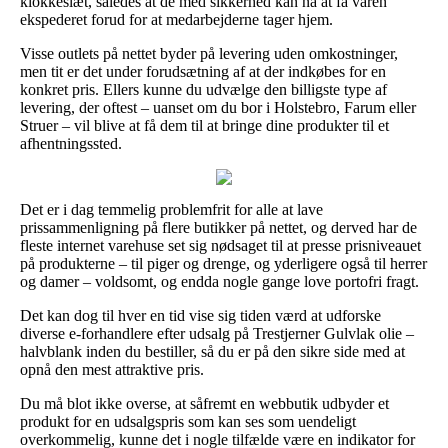
klokkeslæt, således at de med sikkerhed kan nå at få varen
ekspederet forud for at medarbejderne tager hjem.
Visse outlets på nettet byder på levering uden omkostninger,
men tit er det under forudsætning af at der indkøbes for en
konkret pris. Ellers kunne du udvælge den billigste type af
levering, der oftest – uanset om du bor i Holstebro, Farum eller
Struer – vil blive at få dem til at bringe dine produkter til et
afhentningssted.
Det er i dag temmelig problemfrit for alle at lave
prissammenligning på flere butikker på nettet, og derved har de
fleste internet varehuse set sig nødsaget til at presse prisniveauet
på produkterne – til piger og drenge, og yderligere også til herrer
og damer – voldsomt, og endda nogle gange love portofri fragt.
Det kan dog til hver en tid vise sig tiden værd at udforske
diverse e-forhandlere efter udsalg på Trestjerner Gulvlak olie –
halvblank inden du bestiller, så du er på den sikre side med at
opnå den mest attraktive pris.
Du må blot ikke overse, at såfremt en webbutik udbyder et
produkt for en udsalgspris som kan ses som uendeligt
overkommelig, kunne det i nogle tilfælde være en indikator for