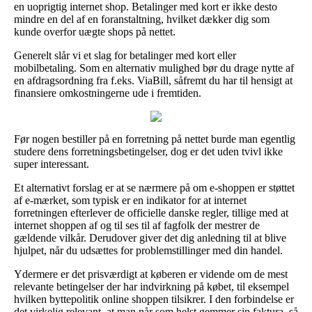
en uoprigtig internet shop. Betalinger med kort er ikke desto
mindre en del af en foranstaltning, hvilket dækker dig som
kunde overfor uægte shops på nettet.
Generelt slår vi et slag for betalinger med kort eller
mobilbetaling. Som en alternativ mulighed bør du drage nytte af
en afdragsordning fra f.eks. ViaBill, såfremt du har til hensigt at
finansiere omkostningerne ude i fremtiden.
Før nogen bestiller på en forretning på nettet burde man egentlig
studere dens forretningsbetingelser, dog er det uden tvivl ikke
super interessant.
Et alternativt forslag er at se nærmere på om e-shoppen er støttet
af e-mærket, som typisk er en indikator for at internet
forretningen efterlever de officielle danske regler, tillige med at
internet shoppen af og til ses til af fagfolk der mestrer de
gældende vilkår. Derudover giver det dig anledning til at blive
hjulpet, når du udsættes for problemstillinger med din handel.
Ydermere er det prisværdigt at køberen er vidende om de mest
relevante betingelser der har indvirkning på købet, til eksempel
hvilken byttepolitik online shoppen tilsikrer. I den forbindelse er
det virkelig relevant, at man når som helst gemmer sin faktura, så