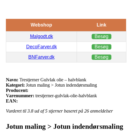
Webshop
Link
Malgodt.dk
Besøg
DecoFarver.dk
Besøg
BNFarver.dk
Besøg
Navn:
Trestjerner Gulvlak olie – halvblank
Kategori:
Jotun maling > Jotun indendørsmaling
Producent:
Varenummer:
trestjerner-gulvlak-olie-halvblank
EAN:
Vurderet til
3.8
ud af 5 stjerner baseret på
26
anmeldelser
Jotun maling > Jotun indendørsmaling