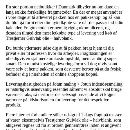
En stor portion netbutikker i Danmark tilbyder nu om dage en
lang række forskellige fragtmetoder. En der er meget anvendt er
i vore dage at få afleveret pakken hos en pakkeshop, og så kan
du blot gå forbi efter din nyindkøbte vare når det passer ind i din
kalender. Fragtmetoden er nemlig rigtig ukompliceret, og
desuden tilmed den mest letkøbte type af levering ved køb af
Trestjerner Gulvlak olie – halvblank.
Du burde ydermere udse dig at få pakken bragt hjem til dig
privat eller til adressen hvor du arbejder. Fragtløsningen er
uheldigvis en sjat mere omkostningsfuld, men samtidig super
smart. Den mindst kostelige leveringsform vil dog utvivlsomt
være selv at hente pakken, som desværre beroer på at du fysisk
befinder dig i nærheden af online shoppens bopæl.
Leveringshastigheden på Jotun maling > Jotun indendørsmaling
er naturligvis usædvanlig essentiel såfremt vi absolut skal bruge
varerne straks, så derfor er det selvsagt passende at vi kigger
nærmere på tidshorisonten for levering for det respektive
produkt.
Flere internet forhandlere stiller udsigt til 1 dags fragt på masser
af varer, eksempelvis Trestjerner Gulvlak olie – halvblank, som
alligevel regnes ud fra at ordren gennemføres inden et angivent