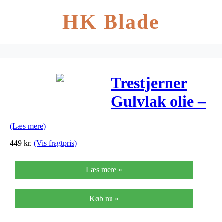
HK Blade
Trestjerner
Gulvlak olie –
halvblank
(Læs mere)
449
kr.
(Vis fragtpris)
Læs mere »
Køb nu »