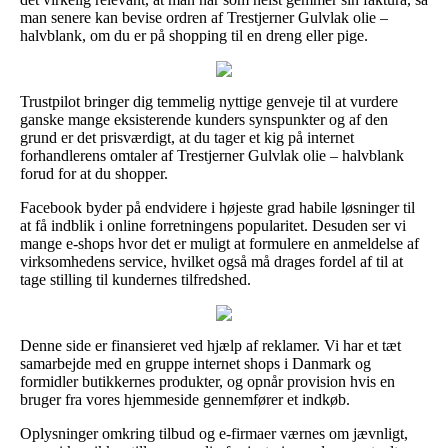
man senere kan bevise ordren af Trestjerner Gulvlak olie –
halvblank, om du er på shopping til en dreng eller pige.
Trustpilot bringer dig temmelig nyttige genveje til at vurdere
ganske mange eksisterende kunders synspunkter og af den
grund er det prisværdigt, at du tager et kig på internet
forhandlerens omtaler af Trestjerner Gulvlak olie – halvblank
forud for at du shopper.
Facebook byder på endvidere i højeste grad habile løsninger til
at få indblik i online forretningens popularitet. Desuden ser vi
mange e-shops hvor det er muligt at formulere en anmeldelse af
virksomhedens service, hvilket også må drages fordel af til at
tage stilling til kundernes tilfredshed.
Denne side er finansieret ved hjælp af reklamer. Vi har et tæt
samarbejde med en gruppe internet shops i Danmark og
formidler butikkernes produkter, og opnår provision hvis en
bruger fra vores hjemmeside gennemfører et indkøb.
Oplysninger omkring tilbud og e-firmaer værnes om jævnligt,